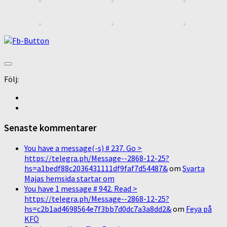
Följ:
Senaste kommentarer
You have a message(-s) # 237. Go >
https://telegra.ph/Message--2868-12-25?
hs=a1bedf88c2036431111df9faf7d54487&
om
Svarta
Majas hemsida startar om
You have 1 message # 942. Read >
https://telegra.ph/Message--2868-12-25?
hs=c2b1ad4698564e7f3bb7d0dc7a3a8dd2&
om
Feya på
KFÖ