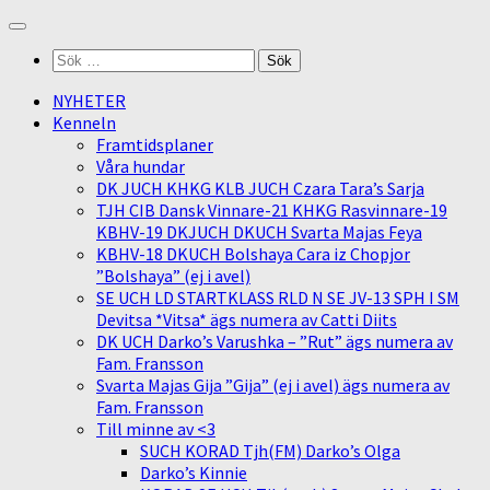
Skip
to
Sök
content
efter:
NYHETER
Kenneln
Framtidsplaner
Våra hundar
DK JUCH KHKG KLB JUCH Czara Tara’s Sarja
TJH CIB Dansk Vinnare-21 KHKG Rasvinnare-19
KBHV-19 DKJUCH DKUCH Svarta Majas Feya
KBHV-18 DKUCH Bolshaya Cara iz Chopjor
”Bolshaya” (ej i avel)
SE UCH LD STARTKLASS RLD N SE JV-13 SPH I SM
Devitsa *Vitsa* ägs numera av Catti Diits
DK UCH Darko’s Varushka – ”Rut” ägs numera av
Fam. Fransson
Svarta Majas Gija ”Gija” (ej i avel) ägs numera av
Fam. Fransson
Till minne av <3
SUCH KORAD Tjh(FM) Darko’s Olga
Darko’s Kinnie