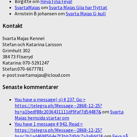
Birgitte
om
Heya Fina Feya!
SvartaMajas
om
Svarta Majas Gija har flyttat
Arnstein B johansen
om
Svarta Majas G-kull
Kontakt
Svarta Majas Kennel
Stefan och Katarina Larsson
Grimhult 302
384 73 Fliseryd
Katarina: 070-5291247
Stefan:070-6677781
e-post:svartamajas@icloud.com
Senaste kommentarer
You have a message(-s) # 237. Go >
https://telegra.ph/Message--2868-12-25?
hs=a1bedf88c2036431111df9faf7d54487&
om
Svarta
Majas hemsida startar om
You have 1 message # 942. Read >
https://telegra.ph/Message--2868-12-25?
hs=c2b1ad4698564e7f3bb7d0dc7a3a8dd2&
om
Feya på