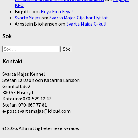
KFÖ
Birgitte
om
Heya Fina Feya!
SvartaMajas
om
Svarta Majas Gija har flyttat
Arnstein B johansen
om
Svarta Majas G-kull
Sök
Sök
efter:
Kontakt
Svarta Majas Kennel
Stefan Larsson och Katarina Larsson
Grimhult 302
380 53 Fliseryd
Katarina: 070-529 12 47
Stefan: 070-667 77 81
e-post:svartamajas@icloud.com
© 2026. Alla rättigheter reserverade.