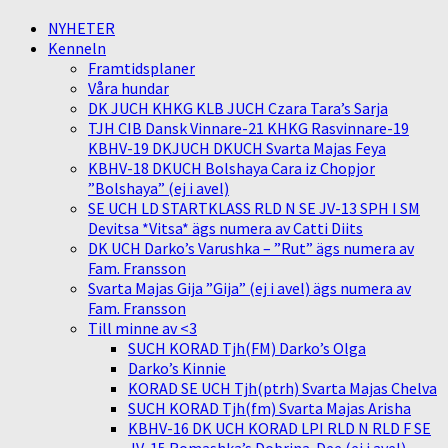
NYHETER
Kenneln
Framtidsplaner
Våra hundar
DK JUCH KHKG KLB JUCH Czara Tara’s Sarja
TJH CIB Dansk Vinnare-21 KHKG Rasvinnare-19
KBHV-19 DKJUCH DKUCH Svarta Majas Feya
KBHV-18 DKUCH Bolshaya Cara iz Chopjor
”Bolshaya” (ej i avel)
SE UCH LD STARTKLASS RLD N SE JV-13 SPH I SM
Devitsa *Vitsa* ägs numera av Catti Diits
DK UCH Darko’s Varushka – ”Rut” ägs numera av
Fam. Fransson
Svarta Majas Gija ”Gija” (ej i avel) ägs numera av
Fam. Fransson
Till minne av <3
SUCH KORAD Tjh(FM) Darko’s Olga
Darko’s Kinnie
KORAD SE UCH Tjh(ptrh) Svarta Majas Chelva
SUCH KORAD Tjh(fm) Svarta Majas Arisha
KBHV-16 DK UCH KORAD LPI RLD N RLD F SE