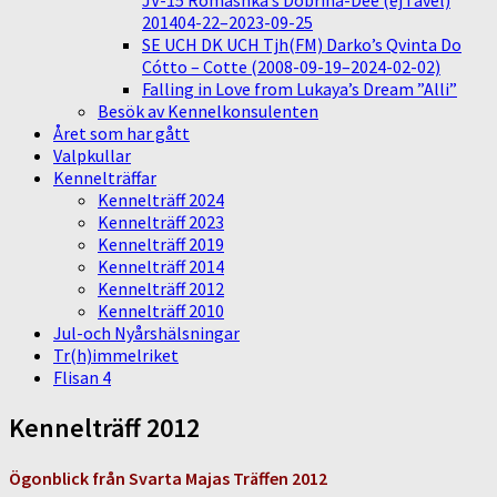
JV-15 Romashka’s Dobrina-Dee (ej i avel)
201404-22–2023-09-25
SE UCH DK UCH Tjh(FM) Darko’s Qvinta Do
Cótto – Cotte (2008-09-19–2024-02-02)
Falling in Love from Lukaya’s Dream ”Alli”
Besök av Kennelkonsulenten
Året som har gått
Valpkullar
Kennelträffar
Kennelträff 2024
Kennelträff 2023
Kennelträff 2019
Kennelträff 2014
Kennelträff 2012
Kennelträff 2010
Jul-och Nyårshälsningar
Tr(h)immelriket
Flisan 4
Kennelträff 2012
Ögonblick från Svarta Majas Träffen 2012