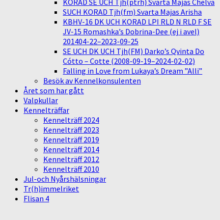
KORAD SE UCH Tjh(ptrh) Svarta Majas Chelva
SUCH KORAD Tjh(fm) Svarta Majas Arisha
KBHV-16 DK UCH KORAD LPI RLD N RLD F SE
JV-15 Romashka’s Dobrina-Dee (ej i avel)
201404-22–2023-09-25
SE UCH DK UCH Tjh(FM) Darko’s Qvinta Do
Cótto – Cotte (2008-09-19–2024-02-02)
Falling in Love from Lukaya’s Dream ”Alli”
Besök av Kennelkonsulenten
Året som har gått
Valpkullar
Kennelträffar
Kennelträff 2024
Kennelträff 2023
Kennelträff 2019
Kennelträff 2014
Kennelträff 2012
Kennelträff 2010
Jul-och Nyårshälsningar
Tr(h)immelriket
Flisan 4