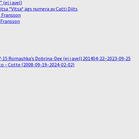
(ej i avel)
sa *Vitsa* ägs numera av Catti Diits
. Fransson
. Fransson
15 Romashka’s Dobrina-Dee (ej i avel) 201404-22–2023-09-25
o – Cotte (2008-09-19–2024-02-02)