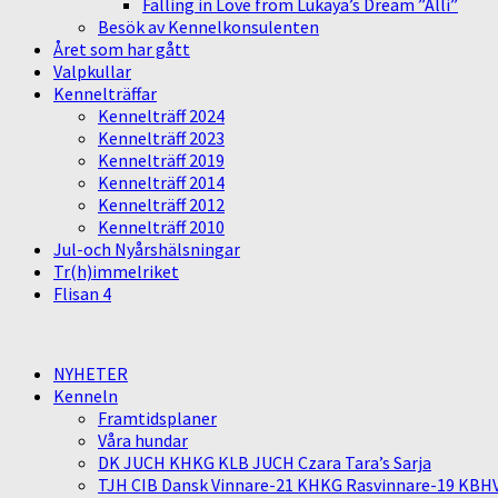
Falling in Love from Lukaya’s Dream ”Alli”
Besök av Kennelkonsulenten
Året som har gått
Valpkullar
Kennelträffar
Kennelträff 2024
Kennelträff 2023
Kennelträff 2019
Kennelträff 2014
Kennelträff 2012
Kennelträff 2010
Jul-och Nyårshälsningar
Tr(h)immelriket
Flisan 4
NYHETER
Kenneln
Framtidsplaner
Våra hundar
DK JUCH KHKG KLB JUCH Czara Tara’s Sarja
TJH CIB Dansk Vinnare-21 KHKG Rasvinnare-19 KBH