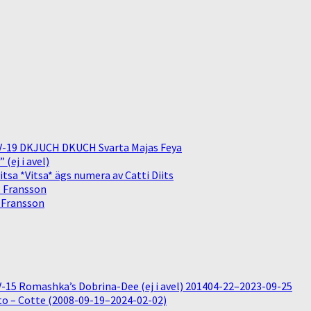
V-19 DKJUCH DKUCH Svarta Majas Feya
(ej i avel)
sa *Vitsa* ägs numera av Catti Diits
. Fransson
. Fransson
15 Romashka’s Dobrina-Dee (ej i avel) 201404-22–2023-09-25
o – Cotte (2008-09-19–2024-02-02)