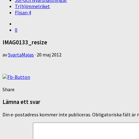
Jul-och Nyårshälsningar
Tr(h)immelriket
Flisan 4
0
IMAG0133_resize
av
SvartaMajas
·
20 maj 2012
Share
Lämna ett svar
Din e-postadress kommer inte publiceras.
Obligatoriska fält är