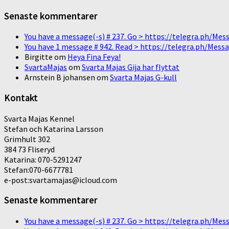
Senaste kommentarer
You have a message(-s) # 237. Go > https://telegra.ph/
You have 1 message # 942. Read > https://telegra.ph/M
Birgitte
om
Heya Fina Feya!
SvartaMajas
om
Svarta Majas Gija har flyttat
Arnstein B johansen
om
Svarta Majas G-kull
Kontakt
Svarta Majas Kennel
Stefan och Katarina Larsson
Grimhult 302
384 73 Fliseryd
Katarina: 070-5291247
Stefan:070-6677781
e-post:svartamajas@icloud.com
Senaste kommentarer
You have a message(-s) # 237. Go > https://telegra.ph/