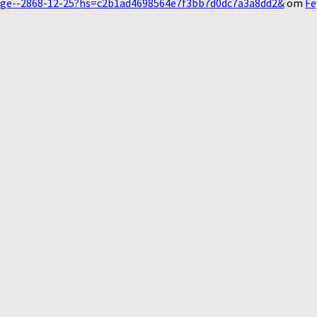
essage--2868-12-25?hs=c2b1ad4698564e7f3bb7d0dc7a3a8dd2&
om
Fe