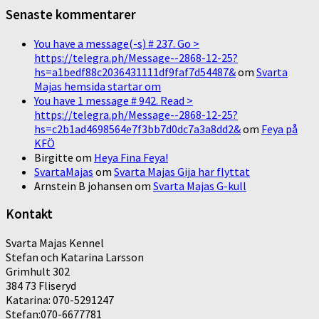
Senaste kommentarer
You have a message(-s) # 237. Go >
https://telegra.ph/Message--2868-12-25?
hs=a1bedf88c2036431111df9faf7d54487&
om
Svarta
Majas hemsida startar om
You have 1 message # 942. Read >
https://telegra.ph/Message--2868-12-25?
hs=c2b1ad4698564e7f3bb7d0dc7a3a8dd2&
om
Feya på
KFÖ
Birgitte
om
Heya Fina Feya!
SvartaMajas
om
Svarta Majas Gija har flyttat
Arnstein B johansen
om
Svarta Majas G-kull
Kontakt
Svarta Majas Kennel
Stefan och Katarina Larsson
Grimhult 302
384 73 Fliseryd
Katarina: 070-5291247
Stefan:070-6677781