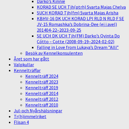
Darko’s Kinnie
KORAD SE UCH Tjh(ptrh) Svarta Majas Chelva
SUCH KORAD Tjh(fm) Svarta Majas Arisha
KBHV-16 DK UCH KORAD LPI RLD N RLD F SE
JV-15 Romashka’s Dobrina-Dee (ej i avel)
201404-22–2023-09-25
SE UCH DK UCH Tjh(FM) Darko’s Qvinta Do
Cótto – Cotte (2008-09-19–2024-02-02)
Falling in Love from Lukaya’s Dream ”Alli”
Besök av Kennelkonsulenten
Året som har gått
Valpkullar
Kennelträffar
Kennelträff 2024
Kennelträff 2023
Kennelträff 2019
Kennelträff 2014
Kennelträff 2012
Kennelträff 2010
Jul-och Nyårshälsningar
Tr(h)immelriket
Flisan 4