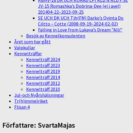
KBHV-16 DK UCH KORAD LPI RLD N RLD F SE
JV-15 Romashka’s Dobrina-Dee (ej i avel)
201404-22–2023-09-25
SE UCH DK UCH Tjh(FM) Darko’s Qvinta Do
Cótto – Cotte (2008-09-19–2024-02-02)
Falling in Love from Lukaya’s Dream ”Alli”
Besök av Kennelkonsulenten
Året som har gått
Valpkullar
Kennelträffar
Kennelträff 2024
Kennelträff 2023
Kennelträff 2019
Kennelträff 2014
Kennelträff 2012
Kennelträff 2010
Jul-och Nyårshälsningar
Tr(h)immelriket
Flisan 4
Författare:
SvartaMajas