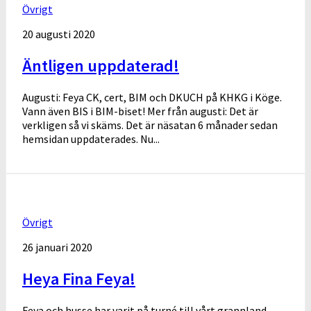
Övrigt
20 augusti 2020
Äntligen uppdaterad!
Augusti: Feya CK, cert, BIM och DKUCH på KHKG i Köge.
Vann även BIS i BIM-biset! Mer från augusti: Det är
verkligen så vi skäms. Det är näsatan 6 månader sedan
hemsidan uppdaterades. Nu...
Övrigt
26 januari 2020
Heya Fina Feya!
Feya och husse har varit på turné till vårt grannland