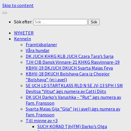
Skip to content
Sök efter:
NYHETER
Kenneln
Framtidsplaner
Våra hundar
DK JUCH KHKG KLB JUCH Czara Tara’s Sarja
TJH CIB Dansk Vinnare-21 KHKG Rasvinnare-19
KBHV-19 DKJUCH DKUCH Svarta Majas Feya
KBHV-18 DKUCH Bolshaya Cara iz Chopjor
”Bolshaya” (ej i avel)
SE UCH LD STARTKLASS RLD N SE JV-13 SPH I SM
Devitsa *Vitsa* ägs numera av Catti Diits
DK UCH Darko’s Varushka – ”Rut” ägs numera av
Fam. Fransson
Svarta Majas Gija ”Gija” (ej i avel) ägs numera av
Fam. Fransson
Till minne av <3
SUCH KORAD Tjh(FM) Darko’s Olga