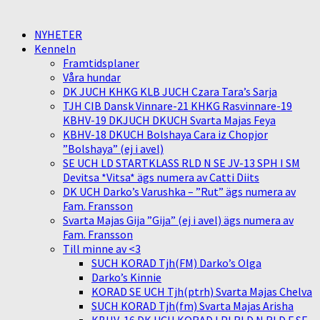
NYHETER
Kenneln
Framtidsplaner
Våra hundar
DK JUCH KHKG KLB JUCH Czara Tara’s Sarja
TJH CIB Dansk Vinnare-21 KHKG Rasvinnare-19
KBHV-19 DKJUCH DKUCH Svarta Majas Feya
KBHV-18 DKUCH Bolshaya Cara iz Chopjor
”Bolshaya” (ej i avel)
SE UCH LD STARTKLASS RLD N SE JV-13 SPH I SM
Devitsa *Vitsa* ägs numera av Catti Diits
DK UCH Darko’s Varushka – ”Rut” ägs numera av
Fam. Fransson
Svarta Majas Gija ”Gija” (ej i avel) ägs numera av
Fam. Fransson
Till minne av <3
SUCH KORAD Tjh(FM) Darko’s Olga
Darko’s Kinnie
KORAD SE UCH Tjh(ptrh) Svarta Majas Chelva
SUCH KORAD Tjh(fm) Svarta Majas Arisha