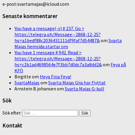
e-post:svartamajas@icloud.com
Senaste kommentarer
You have a message(-s) # 237. Go >
https://telegra.ph/Message--2868-12-25?
hs=a1bedf88c2036431111df9faf7d54487&
om
Svarta
Majas hemsida startar om
You have 1 message # 942. Read >
https://telegra.ph/Message--2868-12-25?
hs=c2b1ad4698564e7f3bb7d0dc7a3a8dd2&
om
Feya på
KFÖ
Birgitte
om
Heya Fina Feya!
SvartaMajas
om
Svarta Majas Gija har flyttat
Arnstein B johansen
om
Svarta Majas G-kull
Sök
Sök efter:
Kontakt