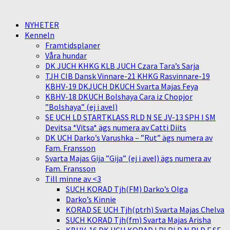
NYHETER
Kenneln
Framtidsplaner
Våra hundar
DK JUCH KHKG KLB JUCH Czara Tara’s Sarja
TJH CIB Dansk Vinnare-21 KHKG Rasvinnare-19
KBHV-19 DKJUCH DKUCH Svarta Majas Feya
KBHV-18 DKUCH Bolshaya Cara iz Chopjor
”Bolshaya” (ej i avel)
SE UCH LD STARTKLASS RLD N SE JV-13 SPH I SM
Devitsa *Vitsa* ägs numera av Catti Diits
DK UCH Darko’s Varushka – ”Rut” ägs numera av
Fam. Fransson
Svarta Majas Gija ”Gija” (ej i avel) ägs numera av
Fam. Fransson
Till minne av <3
SUCH KORAD Tjh(FM) Darko’s Olga
Darko’s Kinnie
KORAD SE UCH Tjh(ptrh) Svarta Majas Chelva
SUCH KORAD Tjh(fm) Svarta Majas Arisha