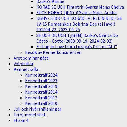
Darko’s Kinnie
KORAD SE UCH Tjh(ptrh) Svarta Majas Chelva
SUCH KORAD Tjh(fm) Svarta Majas Arisha
KBHV-16 DK UCH KORAD LPI RLD N RLD F SE
JV-15 Romashka’s Dobrina-Dee (ej i avel)
201404-22–2023-09-25
SE UCH DK UCH Tjh(FM) Darko’s Qvinta Do
Cótto – Cotte (2008-09-19–2024-02-02)
Falling in Love from Lukaya’s Dream ”Alli”
Besök av Kennelkonsulenten
Året som har gått
Valpkullar
Kennelträffar
Kennelträff 2024
Kennelträff 2023
Kennelträff 2019
Kennelträff 2014
Kennelträff 2012
Kennelträff 2010
Jul-och Nyårshälsningar
Tr(h)immelriket
Flisan 4