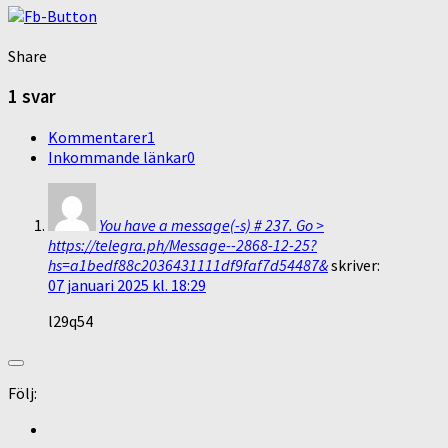
Share
1 svar
Kommentarer
1
Inkommande länkar
0
You have a message(-s) # 237. Go >
https://telegra.ph/Message--2868-12-25?
hs=a1bedf88c2036431111df9faf7d54487&
skriver:
07 januari 2025 kl. 18:29
l29q54
Följ: