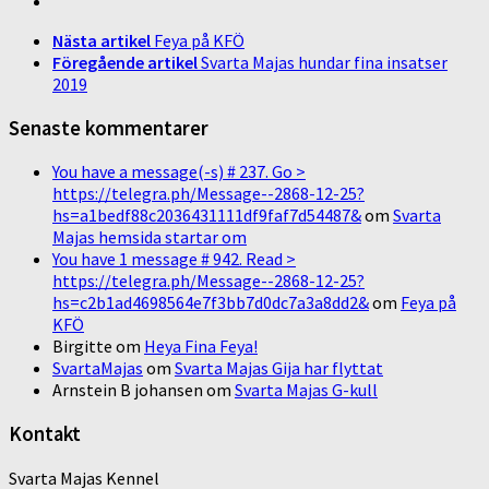
Nästa artikel
Feya på KFÖ
Föregående artikel
Svarta Majas hundar fina insatser
2019
Senaste kommentarer
You have a message(-s) # 237. Go >
https://telegra.ph/Message--2868-12-25?
hs=a1bedf88c2036431111df9faf7d54487&
om
Svarta
Majas hemsida startar om
You have 1 message # 942. Read >
https://telegra.ph/Message--2868-12-25?
hs=c2b1ad4698564e7f3bb7d0dc7a3a8dd2&
om
Feya på
KFÖ
Birgitte
om
Heya Fina Feya!
SvartaMajas
om
Svarta Majas Gija har flyttat
Arnstein B johansen
om
Svarta Majas G-kull
Kontakt
Svarta Majas Kennel