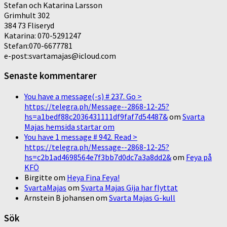
Stefan och Katarina Larsson
Grimhult 302
384 73 Fliseryd
Katarina: 070-5291247
Stefan:070-6677781
e-post:svartamajas@icloud.com
Senaste kommentarer
You have a message(-s) # 237. Go >
https://telegra.ph/Message--2868-12-25?
hs=a1bedf88c2036431111df9faf7d54487&
om
Svarta
Majas hemsida startar om
You have 1 message # 942. Read >
https://telegra.ph/Message--2868-12-25?
hs=c2b1ad4698564e7f3bb7d0dc7a3a8dd2&
om
Feya på
KFÖ
Birgitte
om
Heya Fina Feya!
SvartaMajas
om
Svarta Majas Gija har flyttat
Arnstein B johansen
om
Svarta Majas G-kull
Sök