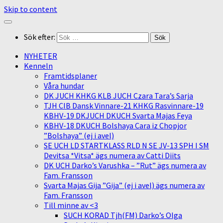
Skip to content
Sök efter:
NYHETER
Kenneln
Framtidsplaner
Våra hundar
DK JUCH KHKG KLB JUCH Czara Tara’s Sarja
TJH CIB Dansk Vinnare-21 KHKG Rasvinnare-19
KBHV-19 DKJUCH DKUCH Svarta Majas Feya
KBHV-18 DKUCH Bolshaya Cara iz Chopjor
”Bolshaya” (ej i avel)
SE UCH LD STARTKLASS RLD N SE JV-13 SPH I SM
Devitsa *Vitsa* ägs numera av Catti Diits
DK UCH Darko’s Varushka – ”Rut” ägs numera av
Fam. Fransson
Svarta Majas Gija ”Gija” (ej i avel) ägs numera av
Fam. Fransson
Till minne av <3
SUCH KORAD Tjh(FM) Darko’s Olga