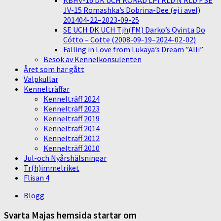
KBHV-16 DK UCH KORAD LPI RLD N RLD F SE
JV-15 Romashka’s Dobrina-Dee (ej i avel)
201404-22–2023-09-25
SE UCH DK UCH Tjh(FM) Darko’s Qvinta Do
Cótto – Cotte (2008-09-19–2024-02-02)
Falling in Love from Lukaya’s Dream ”Alli”
Besök av Kennelkonsulenten
Året som har gått
Valpkullar
Kennelträffar
Kennelträff 2024
Kennelträff 2023
Kennelträff 2019
Kennelträff 2014
Kennelträff 2012
Kennelträff 2010
Jul-och Nyårshälsningar
Tr(h)immelriket
Flisan 4
Blogg
Svarta Majas hemsida startar om