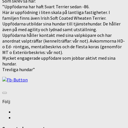
Som skrev så här:
”Uppfödarna har haft Svart Terrier sedan -86.
Här är uppfödning i liten skala på lantliga fastigheter. I
familjen finns även Irish Soft Coated Wheaten Terrier.
Uppfödarna utbildar sina hundar till tjänstehundar. De håller
även på med agility och lydnad samt utställning.
Uppfödarna håller kontakt med sina valpköpare och har
anordnat valpträffar (kennelträffar: vår not). Avkommorna HD-
o Ed- röntgas, mentalbeskrivs och de flesta koras (genomför
MT o Exteriörbeskrivs: vår not).
Mycket engagerade uppfödare som jobbar aktivt med sina
hundar.
Trevliga hundar”
Följ: