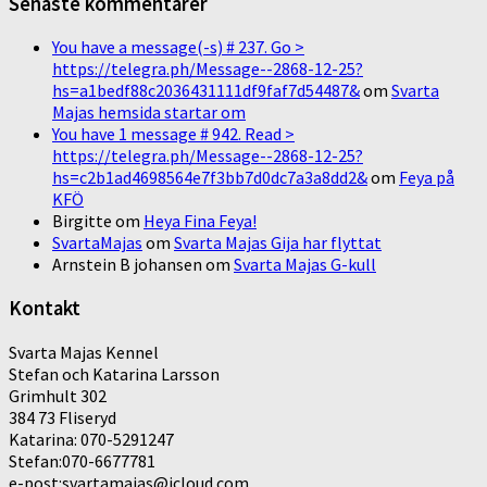
Senaste kommentarer
You have a message(-s) # 237. Go >
https://telegra.ph/Message--2868-12-25?
hs=a1bedf88c2036431111df9faf7d54487&
om
Svarta
Majas hemsida startar om
You have 1 message # 942. Read >
https://telegra.ph/Message--2868-12-25?
hs=c2b1ad4698564e7f3bb7d0dc7a3a8dd2&
om
Feya på
KFÖ
Birgitte
om
Heya Fina Feya!
SvartaMajas
om
Svarta Majas Gija har flyttat
Arnstein B johansen
om
Svarta Majas G-kull
Kontakt
Svarta Majas Kennel
Stefan och Katarina Larsson
Grimhult 302
384 73 Fliseryd
Katarina: 070-5291247
Stefan:070-6677781
e-post:svartamajas@icloud.com