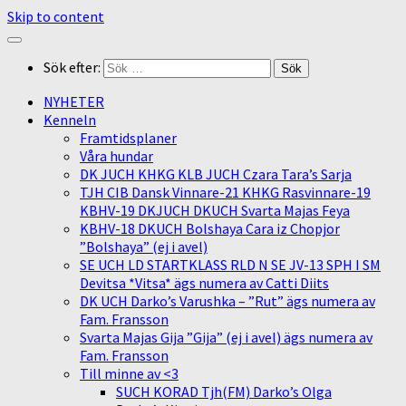
Skip to content
Sök efter:
NYHETER
Kenneln
Framtidsplaner
Våra hundar
DK JUCH KHKG KLB JUCH Czara Tara’s Sarja
TJH CIB Dansk Vinnare-21 KHKG Rasvinnare-19
KBHV-19 DKJUCH DKUCH Svarta Majas Feya
KBHV-18 DKUCH Bolshaya Cara iz Chopjor
”Bolshaya” (ej i avel)
SE UCH LD STARTKLASS RLD N SE JV-13 SPH I SM
Devitsa *Vitsa* ägs numera av Catti Diits
DK UCH Darko’s Varushka – ”Rut” ägs numera av
Fam. Fransson
Svarta Majas Gija ”Gija” (ej i avel) ägs numera av
Fam. Fransson
Till minne av <3
SUCH KORAD Tjh(FM) Darko’s Olga