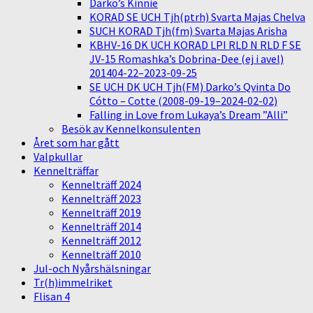
Darko’s Kinnie
KORAD SE UCH Tjh(ptrh) Svarta Majas Chelva
SUCH KORAD Tjh(fm) Svarta Majas Arisha
KBHV-16 DK UCH KORAD LPI RLD N RLD F SE
JV-15 Romashka’s Dobrina-Dee (ej i avel)
201404-22–2023-09-25
SE UCH DK UCH Tjh(FM) Darko’s Qvinta Do
Cótto – Cotte (2008-09-19–2024-02-02)
Falling in Love from Lukaya’s Dream ”Alli”
Besök av Kennelkonsulenten
Året som har gått
Valpkullar
Kennelträffar
Kennelträff 2024
Kennelträff 2023
Kennelträff 2019
Kennelträff 2014
Kennelträff 2012
Kennelträff 2010
Jul-och Nyårshälsningar
Tr(h)immelriket
Flisan 4