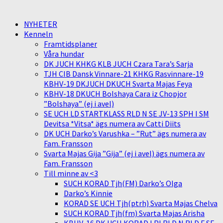
NYHETER
Kenneln
Framtidsplaner
Våra hundar
DK JUCH KHKG KLB JUCH Czara Tara’s Sarja
TJH CIB Dansk Vinnare-21 KHKG Rasvinnare-19
KBHV-19 DKJUCH DKUCH Svarta Majas Feya
KBHV-18 DKUCH Bolshaya Cara iz Chopjor
”Bolshaya” (ej i avel)
SE UCH LD STARTKLASS RLD N SE JV-13 SPH I SM
Devitsa *Vitsa* ägs numera av Catti Diits
DK UCH Darko’s Varushka – ”Rut” ägs numera av
Fam. Fransson
Svarta Majas Gija ”Gija” (ej i avel) ägs numera av
Fam. Fransson
Till minne av <3
SUCH KORAD Tjh(FM) Darko’s Olga
Darko’s Kinnie
KORAD SE UCH Tjh(ptrh) Svarta Majas Chelva
SUCH KORAD Tjh(fm) Svarta Majas Arisha