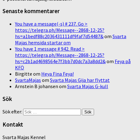
Senaste kommentarer
You have a message(-s) # 237. Go >
https://telegra.ph/Message--2868-12-25?
hs=a1bedf88c2036431111df9faf7d54487&
om
Svarta
Majas hemsida startar om
You have 1 message # 942. Read >
https://telegra.ph/Message--2868-12-25?
hs=c2b1ad4698564e7f3bb7d0dc7a3a8dd2&
om
Feya på
KFÖ
Birgitte
om
Heya Fina Feya!
SvartaMajas
om
Svarta Majas Gija har flyttat
Arnstein B johansen
om
Svarta Majas G-kull
Sök
Sök efter:
Kontakt
Svarta Majas Kennel