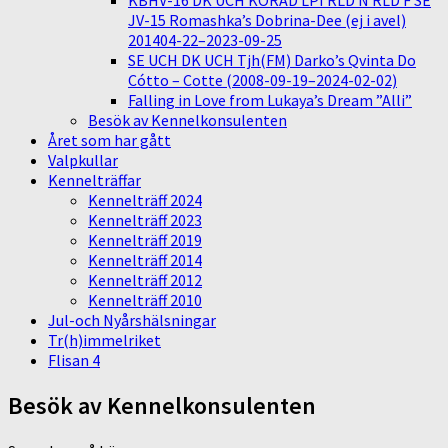
KBHV-16 DK UCH KORAD LPI RLD N RLD F SE
JV-15 Romashka’s Dobrina-Dee (ej i avel)
201404-22–2023-09-25
SE UCH DK UCH Tjh(FM) Darko’s Qvinta Do
Cótto – Cotte (2008-09-19–2024-02-02)
Falling in Love from Lukaya’s Dream ”Alli”
Besök av Kennelkonsulenten
Året som har gått
Valpkullar
Kennelträffar
Kennelträff 2024
Kennelträff 2023
Kennelträff 2019
Kennelträff 2014
Kennelträff 2012
Kennelträff 2010
Jul-och Nyårshälsningar
Tr(h)immelriket
Flisan 4
Besök av Kennelkonsulenten