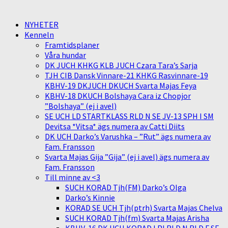
NYHETER
Kenneln
Framtidsplaner
Våra hundar
DK JUCH KHKG KLB JUCH Czara Tara’s Sarja
TJH CIB Dansk Vinnare-21 KHKG Rasvinnare-19
KBHV-19 DKJUCH DKUCH Svarta Majas Feya
KBHV-18 DKUCH Bolshaya Cara iz Chopjor
”Bolshaya” (ej i avel)
SE UCH LD STARTKLASS RLD N SE JV-13 SPH I SM
Devitsa *Vitsa* ägs numera av Catti Diits
DK UCH Darko’s Varushka – ”Rut” ägs numera av
Fam. Fransson
Svarta Majas Gija ”Gija” (ej i avel) ägs numera av
Fam. Fransson
Till minne av <3
SUCH KORAD Tjh(FM) Darko’s Olga
Darko’s Kinnie
KORAD SE UCH Tjh(ptrh) Svarta Majas Chelva
SUCH KORAD Tjh(fm) Svarta Majas Arisha