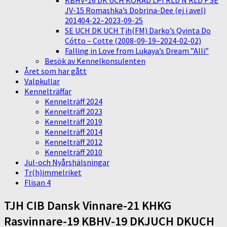
KBHV-16 DK UCH KORAD LPI RLD N RLD F SE
JV-15 Romashka’s Dobrina-Dee (ej i avel)
201404-22–2023-09-25
SE UCH DK UCH Tjh(FM) Darko’s Qvinta Do
Cótto – Cotte (2008-09-19–2024-02-02)
Falling in Love from Lukaya’s Dream ”Alli”
Besök av Kennelkonsulenten
Året som har gått
Valpkullar
Kennelträffar
Kennelträff 2024
Kennelträff 2023
Kennelträff 2019
Kennelträff 2014
Kennelträff 2012
Kennelträff 2010
Jul-och Nyårshälsningar
Tr(h)immelriket
Flisan 4
TJH CIB Dansk Vinnare-21 KHKG
Rasvinnare-19 KBHV-19 DKJUCH DKUCH