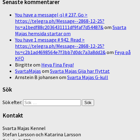
Senaste kommentarer
You have a message(-s) # 237. Go >
https://telegra.ph/Message--2868-12-25?
hs=a1bedf88c2036431111df9faf7d54487&
om
Svarta
Majas hemsida startar om
You have 1 message # 942. Read >
https://telegra.ph/Message--2868-12-25?
hs=c2b1ad4698564e7f3bb7d0dc7a3a8dd2&
om
Feya på
KFÖ
Birgitte
om
Heya Fina Feya!
SvartaMajas
om
Svarta Majas Gija har flyttat
Arnstein B johansen
om
Svarta Majas G-kull
Sök
Sök efter:
Kontakt
Svarta Majas Kennel
Stefan Larsson och Katarina Larsson