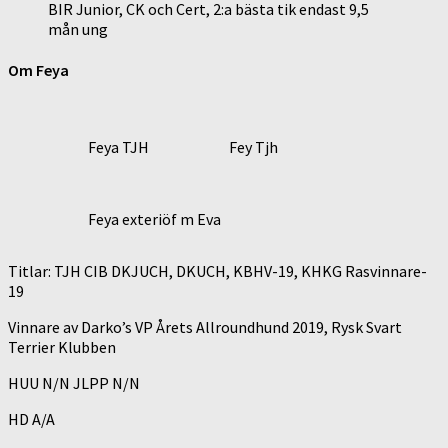
BIR Junior, CK och Cert, 2:a bästa tik endast 9,5
mån ung
Om Feya
Feya TJH
Fey Tjh
Feya exteriöf m Eva
Titlar: TJH CIB DKJUCH, DKUCH, KBHV-19, KHKG Rasvinnare-
19
Vinnare av Darko’s VP Årets Allroundhund 2019, Rysk Svart
Terrier Klubben
HUU N/N JLPP N/N
HD A/A