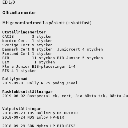
ED 1/0
Officiella meriter
MH genomförd med 1:a på skott (= skottfast)
Utställningsmeriter
CACIB        3 stycken

Nordic Cert  1 stycken

Sverige Cert 9 stycken

Danmark Cert 8 stycken  Juniorcert 4 stycken

Finland Cert 1 stycken

BIR          11 stycken BIR Junior 5 stycken

BIM           1 stycken         

Flera Junior BIS-placeringar 1-4

Rallylydnad
2019-09-01 Rally N 75 poäng /Kval

Rasklubbsutställningar
2019-06-02 Rasspecial ck, cert, 3:a bästa tik, Bästa Ju
Valputställningar
2018-09-23 IDS Ballerup DK HP+BIR

2018-09-24 NDS Eslöv HP+BIR

2018-09-29 SBK Nybro HP+BIR+BIS2
