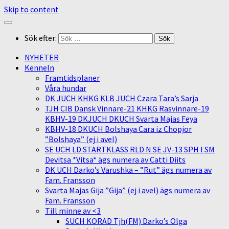
Skip to content
Sök efter:
NYHETER
Kenneln
Framtidsplaner
Våra hundar
DK JUCH KHKG KLB JUCH Czara Tara’s Sarja
TJH CIB Dansk Vinnare-21 KHKG Rasvinnare-19
KBHV-19 DKJUCH DKUCH Svarta Majas Feya
KBHV-18 DKUCH Bolshaya Cara iz Chopjor
”Bolshaya” (ej i avel)
SE UCH LD STARTKLASS RLD N SE JV-13 SPH I SM
Devitsa *Vitsa* ägs numera av Catti Diits
DK UCH Darko’s Varushka – ”Rut” ägs numera av
Fam. Fransson
Svarta Majas Gija ”Gija” (ej i avel) ägs numera av
Fam. Fransson
Till minne av <3
SUCH KORAD Tjh(FM) Darko’s Olga