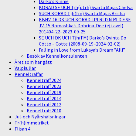
Darko’s Kinnie
KORAD SE UCH Tjh(ptrh) Svarta Majas Chelva
SUCH KORAD Tjh(fm) Svarta Majas Arisha
KBHV-16 DK UCH KORAD LPI RLD N RLD F SE
JV-15 Romashka’s Dobrina-Dee (ej i avel)
201404-22–2023-09-25
SE UCH DK UCH Tjh(FM) Darko’s Qvinta Do
Cótto – Cotte (2008-09-19–2024-02-02)
Falling in Love from Lukaya’s Dream ”Alli”
Besök av Kennelkonsulenten
Året som har gått
Valpkullar
Kennelträffar
Kennelträff 2024
Kennelträff 2023
Kennelträff 2019
Kennelträff 2014
Kennelträff 2012
Kennelträff 2010
Jul-och Nyårshälsningar
Tr(h)immelriket
Flisan 4