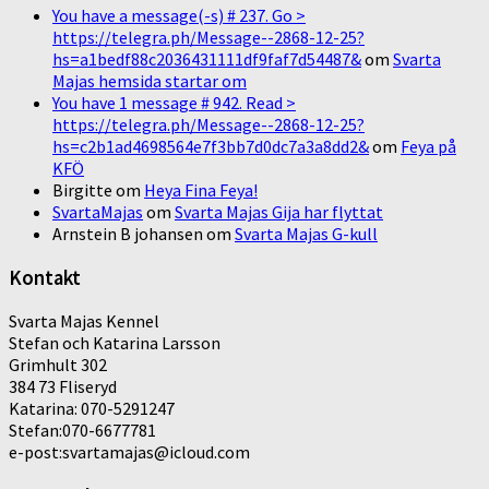
You have a message(-s) # 237. Go >
https://telegra.ph/Message--2868-12-25?
hs=a1bedf88c2036431111df9faf7d54487&
om
Svarta
Majas hemsida startar om
You have 1 message # 942. Read >
https://telegra.ph/Message--2868-12-25?
hs=c2b1ad4698564e7f3bb7d0dc7a3a8dd2&
om
Feya på
KFÖ
Birgitte
om
Heya Fina Feya!
SvartaMajas
om
Svarta Majas Gija har flyttat
Arnstein B johansen
om
Svarta Majas G-kull
Kontakt
Svarta Majas Kennel
Stefan och Katarina Larsson
Grimhult 302
384 73 Fliseryd
Katarina: 070-5291247
Stefan:070-6677781
e-post:svartamajas@icloud.com