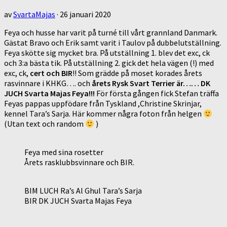
av
SvartaMajas
·
26 januari 2020
Feya och husse har varit på turné till vårt grannland Danmark.
Gästat Bravo och Erik samt varit i Taulov på dubbelutställning.
Feya skötte sig mycket bra. På utställning 1. blev det exc, ck
och 3:a bästa tik. På utställning 2. gick det hela vägen (!) med
exc, ck,
cert och BIR
!! Som grädde på moset korades årets
rasvinnare i KHKG…. och
årets Rysk Svart Terrier är…… DK
JUCH Svarta Majas Feya!!!
För första gången fick Stefan träffa
Feyas pappas uppfödare från Tyskland ,Christine Skrinjar,
kennel Tara’s Sarja. Här kommer några foton från helgen
(Utan text och random
)
Feya med sina rosetter
Årets rasklubbsvinnare och BIR.
BIM LUCH Ra’s Al Ghul Tara’s Sarja
BIR DK JUCH Svarta Majas Feya