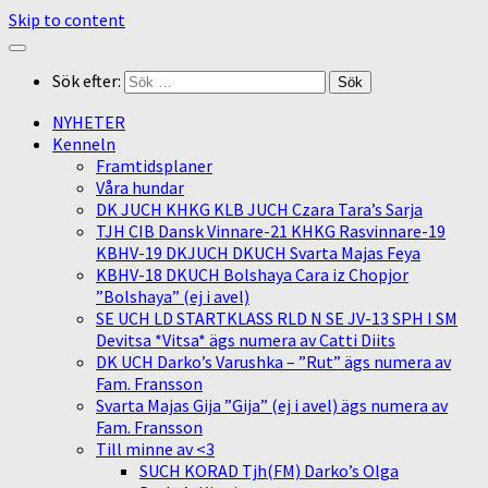
Skip to content
Sök efter:
NYHETER
Kenneln
Framtidsplaner
Våra hundar
DK JUCH KHKG KLB JUCH Czara Tara’s Sarja
TJH CIB Dansk Vinnare-21 KHKG Rasvinnare-19
KBHV-19 DKJUCH DKUCH Svarta Majas Feya
KBHV-18 DKUCH Bolshaya Cara iz Chopjor
”Bolshaya” (ej i avel)
SE UCH LD STARTKLASS RLD N SE JV-13 SPH I SM
Devitsa *Vitsa* ägs numera av Catti Diits
DK UCH Darko’s Varushka – ”Rut” ägs numera av
Fam. Fransson
Svarta Majas Gija ”Gija” (ej i avel) ägs numera av
Fam. Fransson
Till minne av <3
SUCH KORAD Tjh(FM) Darko’s Olga