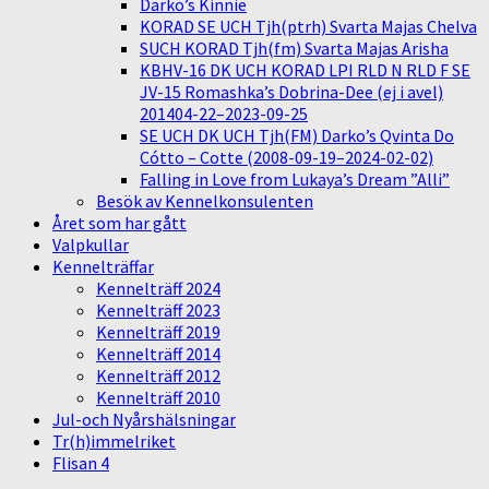
Darko’s Kinnie
KORAD SE UCH Tjh(ptrh) Svarta Majas Chelva
SUCH KORAD Tjh(fm) Svarta Majas Arisha
KBHV-16 DK UCH KORAD LPI RLD N RLD F SE
JV-15 Romashka’s Dobrina-Dee (ej i avel)
201404-22–2023-09-25
SE UCH DK UCH Tjh(FM) Darko’s Qvinta Do
Cótto – Cotte (2008-09-19–2024-02-02)
Falling in Love from Lukaya’s Dream ”Alli”
Besök av Kennelkonsulenten
Året som har gått
Valpkullar
Kennelträffar
Kennelträff 2024
Kennelträff 2023
Kennelträff 2019
Kennelträff 2014
Kennelträff 2012
Kennelträff 2010
Jul-och Nyårshälsningar
Tr(h)immelriket
Flisan 4