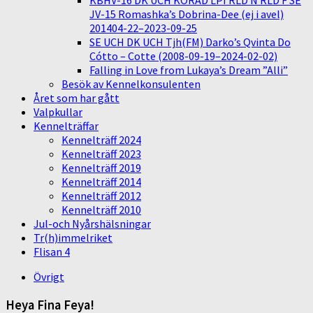
KBHV-16 DK UCH KORAD LPI RLD N RLD F SE
JV-15 Romashka’s Dobrina-Dee (ej i avel)
201404-22–2023-09-25
SE UCH DK UCH Tjh(FM) Darko’s Qvinta Do
Cótto – Cotte (2008-09-19–2024-02-02)
Falling in Love from Lukaya’s Dream ”Alli”
Besök av Kennelkonsulenten
Året som har gått
Valpkullar
Kennelträffar
Kennelträff 2024
Kennelträff 2023
Kennelträff 2019
Kennelträff 2014
Kennelträff 2012
Kennelträff 2010
Jul-och Nyårshälsningar
Tr(h)immelriket
Flisan 4
Övrigt
Heya Fina Feya!