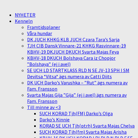
NYHETER
Kenneln
Framtidsplaner
Våra hundar
DK JUCH KHKG KLB JUCH Czara Tara’s Sarja
TJH CIB Dansk Vinnare-21 KHKG Rasvinnare-19
KBHV-19 DKJUCH DKUCH Svarta Majas Feya
KBHV-18 DKUCH Bolshaya Cara iz Chopjor
”Bolshaya” (ej i avel)
SE UCH LD STARTKLASS RLD N SE JV-13 SPH I SM
Devitsa *Vitsa* ägs numera av Catti Diits
DK UCH Darko’s Varushka – ”Rut” ägs numera av
Fam. Fransson
Svarta Majas Gija ”Gija” (ej i avel) ägs numera av
Fam. Fransson
Till minne av <3
SUCH KORAD Tjh(FM) Darko’s Olga
Darko’s Kinnie
KORAD SE UCH Tjh(ptrh) Svarta Majas Chelva
SUCH KORAD Tjh(fm) Svarta Majas Arisha