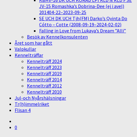
KBHV-16 DK UCH KORAD LPI RLD N RLD F SE
JV-15 Romashka’s Dobrina-Dee (ej i avel)
201404-22–2023-09-25
SE UCH DK UCH Tjh(FM) Darko’s Qvinta Do
Cótto – Cotte (2008-09-19–2024-02-02)
Falling in Love from Lukaya’s Dream ”Alli”
Besök av Kennelkonsulenten
Året som har gått
Valpkullar
Kennelträffar
Kennelträff 2024
Kennelträff 2023
Kennelträff 2019
Kennelträff 2014
Kennelträff 2012
Kennelträff 2010
Jul-och Nyårshälsningar
Tr(h)immelriket
Flisan 4
0