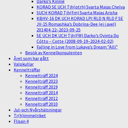
Darko’s Kinnie
KORAD SE UCH Tjh(ptrh) Svarta Majas Chelva
SUCH KORAD Tjh(fm) Svarta Majas Arisha
KBHV-16 DK UCH KORAD LPI RLD N RLD F SE
JV-15 Romashka’s Dobrina-Dee (ej i avel)
201404-22–2023-09-25
SE UCH DK UCH Tjh(FM) Darko’s Qvinta Do
Cótto – Cotte (2008-09-19–2024-02-02)
Falling in Love from Lukaya’s Dream ”Alli”
Besök av Kennelkonsulenten
Året som har gått
Valpkullar
Kennelträffar
Kennelträff 2024
Kennelträff 2023
Kennelträff 2019
Kennelträff 2014
Kennelträff 2012
Kennelträff 2010
Jul-och Nyårshälsningar
Tr(h)immelriket
Flisan 4