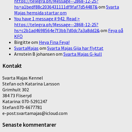
https://telegra.ph/Message--2868-12-25?
hs=a1bedf88c2036431111df9faf7d54487&
om
Svarta
Majas hemsida startar om
You have 1 message # 942. Read >
https://telegra.ph/Message--2868-12-25?
hs=c2b1ad4698564e7f3bb7d0dc7a3a8dd2&
om
Feya på
KFÖ
Birgitte
om
Heya Fina Feya!
SvartaMajas
om
Svarta Majas Gija har flyttat
Arnstein B johansen
om
Svarta Majas G-kull
Kontakt
Svarta Majas Kennel
Stefan och Katarina Larsson
Grimhult 302
384 73 Fliseryd
Katarina: 070-5291247
Stefan:070-6677781
e-post:svartamajas@icloud.com
Senaste kommentarer