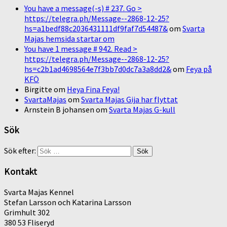
You have a message(-s) # 237. Go >
https://telegra.ph/Message--2868-12-25?
hs=a1bedf88c2036431111df9faf7d54487&
om
Svarta
Majas hemsida startar om
You have 1 message # 942. Read >
https://telegra.ph/Message--2868-12-25?
hs=c2b1ad4698564e7f3bb7d0dc7a3a8dd2&
om
Feya på
KFÖ
Birgitte
om
Heya Fina Feya!
SvartaMajas
om
Svarta Majas Gija har flyttat
Arnstein B johansen
om
Svarta Majas G-kull
Sök
Sök efter:
Kontakt
Svarta Majas Kennel
Stefan Larsson och Katarina Larsson
Grimhult 302
380 53 Fliseryd