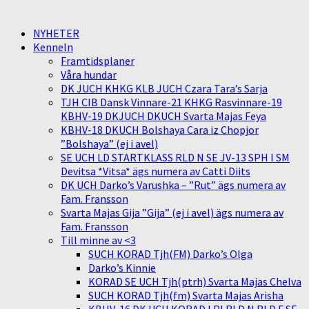
NYHETER
Kenneln
Framtidsplaner
Våra hundar
DK JUCH KHKG KLB JUCH Czara Tara’s Sarja
TJH CIB Dansk Vinnare-21 KHKG Rasvinnare-19
KBHV-19 DKJUCH DKUCH Svarta Majas Feya
KBHV-18 DKUCH Bolshaya Cara iz Chopjor
”Bolshaya” (ej i avel)
SE UCH LD STARTKLASS RLD N SE JV-13 SPH I SM
Devitsa *Vitsa* ägs numera av Catti Diits
DK UCH Darko’s Varushka – ”Rut” ägs numera av
Fam. Fransson
Svarta Majas Gija ”Gija” (ej i avel) ägs numera av
Fam. Fransson
Till minne av <3
SUCH KORAD Tjh(FM) Darko’s Olga
Darko’s Kinnie
KORAD SE UCH Tjh(ptrh) Svarta Majas Chelva
SUCH KORAD Tjh(fm) Svarta Majas Arisha