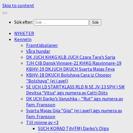
Skip to content
Sök efter:
NYHETER
Kenneln
Framtidsplaner
Våra hundar
DK JUCH KHKG KLB JUCH Czara Tara’s Sarja
TJH CIB Dansk Vinnare-21 KHKG Rasvinnare-19
KBHV-19 DKJUCH DKUCH Svarta Majas Feya
KBHV-18 DKUCH Bolshaya Cara iz Chopjor
”Bolshaya” (ej i avel)
SE UCH LD STARTKLASS RLD N SE JV-13 SPH I SM
Devitsa *Vitsa* ägs numera av Catti Diits
DK UCH Darko’s Varushka – ”Rut” ägs numera av
Fam. Fransson
Svarta Majas Gija ”Gija” (ej i avel) ägs numera av
Fam. Fransson
Till minne av <3
SUCH KORAD Tjh(FM) Darko’s Olga