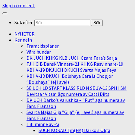
Skip to content
Sök efter:
NYHETER
Kenneln
Framtidsplaner
Våra hundar
DK JUCH KHKG KLB JUCH Czara Tara’s Sarja
TJH CIB Dansk Vinnare-21 KHKG Rasvinnare-19
KBHV-19 DKJUCH DKUCH Svarta Majas Feya
KBHV-18 DKUCH Bolshaya Cara iz Chopjor
”Bolshaya” (ej i avel)
SE UCH LD STARTKLASS RLD N SE JV-13 SPH I SM
Devitsa *Vitsa* ägs numera av Catti Diits
DK UCH Darko’s Varushka – ”Rut” ägs numera av
Fam. Fransson
Svarta Majas Gija ”Gija” (ej i avel) ägs numera av
Fam. Fransson
Till minne av <3
SUCH KORAD Tjh(FM) Darko’s Olga