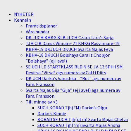
NYHETER
Kenneln
Framtidsplaner
Våra hundar
DK JUCH KHKG KLB JUCH Czara Tara’s Sarja
TJH CIB Dansk Vinnare-21 KHKG Rasvinnare-19
KBHV-19 DKJUCH DKUCH Svarta Majas Feya
KBHV-18 DKUCH Bolshaya Cara iz Chopjor
”Bolshaya” (ej i avel)
SE UCH LD STARTKLASS RLD N SE JV-13 SPH I SM
Devitsa *Vitsa* ägs numera av Catti Diits
DK UCH Darko’s Varushka – ”Rut” ägs numera av
Fam. Fransson
Svarta Majas Gija ”Gija” (ej i avel) ägs numera av
Fam. Fransson
Till minne av <3
SUCH KORAD Tjh(FM) Darko’s Olga
Darko’s Kinnie
KORAD SE UCH Tjh(ptrh) Svarta Majas Chelva
SUCH KORAD Tjh(fm) Svarta Majas Arisha