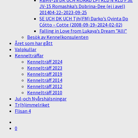
KBHV-16 DK UCH KORAD LPI RLD N RLD F SE
JV-15 Romashka’s Dobrina-Dee (ej i avel)
201404-22–2023-09-25
SE UCH DK UCH Tjh(FM) Darko’s Qvinta Do
Cótto – Cotte (2008-09-19–2024-02-02)
Falling in Love from Lukaya’s Dream ”Alli”
Besök av Kennelkonsulenten
Året som har gått
Valpkullar
Kennelträffar
Kennelträff 2024
Kennelträff 2023
Kennelträff 2019
Kennelträff 2014
Kennelträff 2012
Kennelträff 2010
Jul-och Nyårshälsningar
Tr(h)immelriket
Flisan 4
0