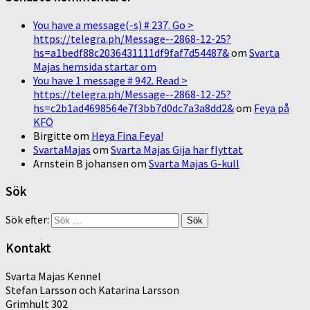
You have a message(-s) # 237. Go >
https://telegra.ph/Message--2868-12-25?
hs=a1bedf88c2036431111df9faf7d54487&
om
Svarta
Majas hemsida startar om
You have 1 message # 942. Read >
https://telegra.ph/Message--2868-12-25?
hs=c2b1ad4698564e7f3bb7d0dc7a3a8dd2&
om
Feya på
KFÖ
Birgitte
om
Heya Fina Feya!
SvartaMajas
om
Svarta Majas Gija har flyttat
Arnstein B johansen
om
Svarta Majas G-kull
Sök
Sök efter:
Kontakt
Svarta Majas Kennel
Stefan Larsson och Katarina Larsson
Grimhult 302