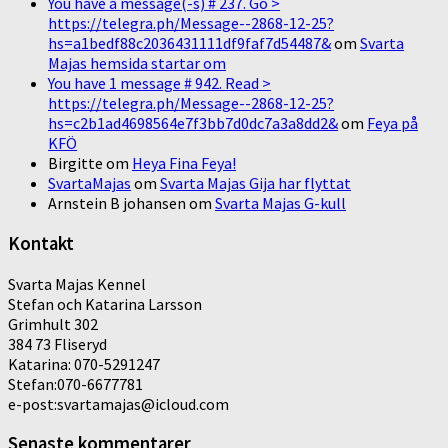
You have a message(-s) # 237. Go >
https://telegra.ph/Message--2868-12-25?
hs=a1bedf88c2036431111df9faf7d54487&
om
Svarta
Majas hemsida startar om
You have 1 message # 942. Read >
https://telegra.ph/Message--2868-12-25?
hs=c2b1ad4698564e7f3bb7d0dc7a3a8dd2&
om
Feya på
KFÖ
Birgitte
om
Heya Fina Feya!
SvartaMajas
om
Svarta Majas Gija har flyttat
Arnstein B johansen
om
Svarta Majas G-kull
Kontakt
Svarta Majas Kennel
Stefan och Katarina Larsson
Grimhult 302
384 73 Fliseryd
Katarina: 070-5291247
Stefan:070-6677781
e-post:svartamajas@icloud.com
Senaste kommentarer