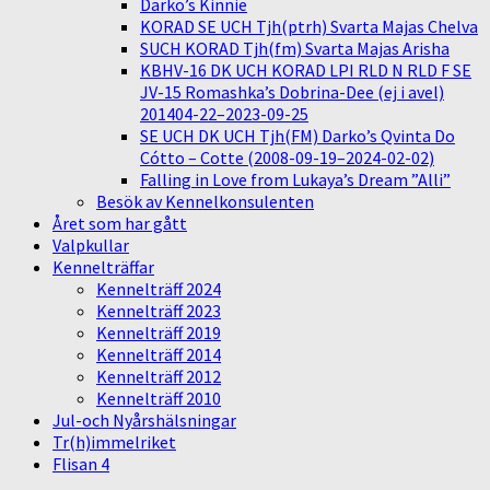
Darko’s Kinnie
KORAD SE UCH Tjh(ptrh) Svarta Majas Chelva
SUCH KORAD Tjh(fm) Svarta Majas Arisha
KBHV-16 DK UCH KORAD LPI RLD N RLD F SE
JV-15 Romashka’s Dobrina-Dee (ej i avel)
201404-22–2023-09-25
SE UCH DK UCH Tjh(FM) Darko’s Qvinta Do
Cótto – Cotte (2008-09-19–2024-02-02)
Falling in Love from Lukaya’s Dream ”Alli”
Besök av Kennelkonsulenten
Året som har gått
Valpkullar
Kennelträffar
Kennelträff 2024
Kennelträff 2023
Kennelträff 2019
Kennelträff 2014
Kennelträff 2012
Kennelträff 2010
Jul-och Nyårshälsningar
Tr(h)immelriket
Flisan 4