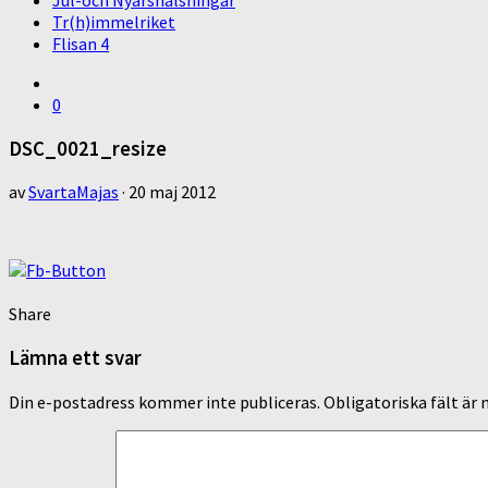
Jul-och Nyårshälsningar
Tr(h)immelriket
Flisan 4
0
DSC_0021_resize
av
SvartaMajas
·
20 maj 2012
Share
Lämna ett svar
Din e-postadress kommer inte publiceras.
Obligatoriska fält är