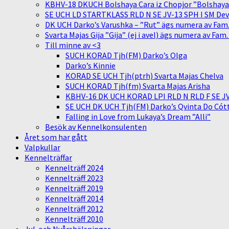
KBHV-18 DKUCH Bolshaya Cara iz Chopjor ”Bolshaya” 
SE UCH LD STARTKLASS RLD N SE JV-13 SPH I SM Devit
DK UCH Darko’s Varushka – ”Rut” ägs numera av Fam
Svarta Majas Gija ”Gija” (ej i avel) ägs numera av Fam
Till minne av <3
SUCH KORAD Tjh(FM) Darko’s Olga
Darko’s Kinnie
KORAD SE UCH Tjh(ptrh) Svarta Majas Chelva
SUCH KORAD Tjh(fm) Svarta Majas Arisha
KBHV-16 DK UCH KORAD LPI RLD N RLD F SE JV-
SE UCH DK UCH Tjh(FM) Darko’s Qvinta Do Cótt
Falling in Love from Lukaya’s Dream ”Alli”
Besök av Kennelkonsulenten
Året som har gått
Valpkullar
Kennelträffar
Kennelträff 2024
Kennelträff 2023
Kennelträff 2019
Kennelträff 2014
Kennelträff 2012
Kennelträff 2010