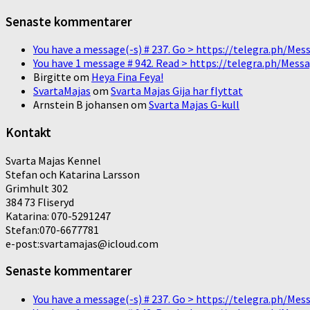
Senaste kommentarer
You have a message(-s) # 237. Go > https://telegra.ph/
You have 1 message # 942. Read > https://telegra.ph/M
Birgitte
om
Heya Fina Feya!
SvartaMajas
om
Svarta Majas Gija har flyttat
Arnstein B johansen
om
Svarta Majas G-kull
Kontakt
Svarta Majas Kennel
Stefan och Katarina Larsson
Grimhult 302
384 73 Fliseryd
Katarina: 070-5291247
Stefan:070-6677781
e-post:svartamajas@icloud.com
Senaste kommentarer
You have a message(-s) # 237. Go > https://telegra.ph/