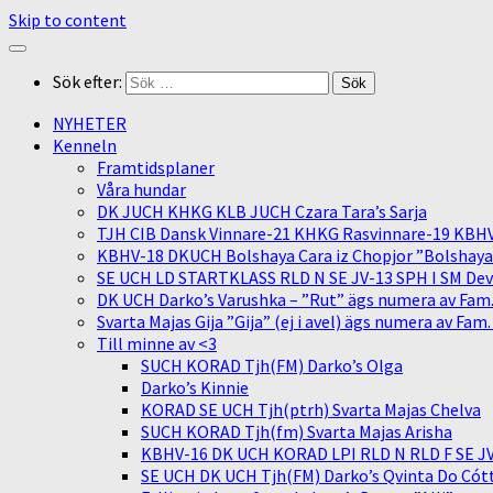
Skip to content
Sök efter:
NYHETER
Kenneln
Framtidsplaner
Våra hundar
DK JUCH KHKG KLB JUCH Czara Tara’s Sarja
TJH CIB Dansk Vinnare-21 KHKG Rasvinnare-19 KBH
KBHV-18 DKUCH Bolshaya Cara iz Chopjor ”Bolshaya” 
SE UCH LD STARTKLASS RLD N SE JV-13 SPH I SM Devit
DK UCH Darko’s Varushka – ”Rut” ägs numera av Fam
Svarta Majas Gija ”Gija” (ej i avel) ägs numera av Fam
Till minne av <3
SUCH KORAD Tjh(FM) Darko’s Olga
Darko’s Kinnie
KORAD SE UCH Tjh(ptrh) Svarta Majas Chelva
SUCH KORAD Tjh(fm) Svarta Majas Arisha
KBHV-16 DK UCH KORAD LPI RLD N RLD F SE JV-
SE UCH DK UCH Tjh(FM) Darko’s Qvinta Do Cótt