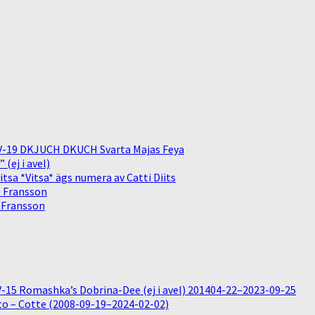
V-19 DKJUCH DKUCH Svarta Majas Feya
(ej i avel)
sa *Vitsa* ägs numera av Catti Diits
. Fransson
. Fransson
15 Romashka’s Dobrina-Dee (ej i avel) 201404-22–2023-09-25
o – Cotte (2008-09-19–2024-02-02)