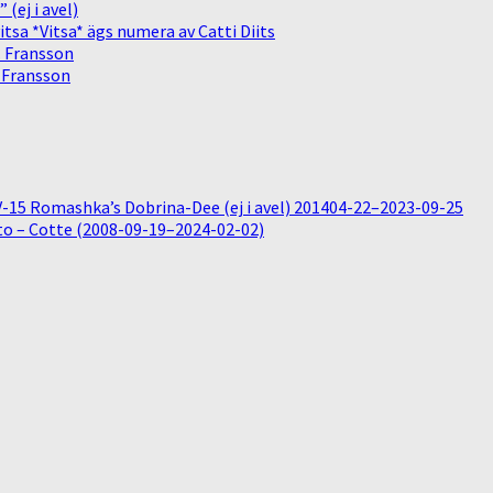
(ej i avel)
sa *Vitsa* ägs numera av Catti Diits
. Fransson
. Fransson
15 Romashka’s Dobrina-Dee (ej i avel) 201404-22–2023-09-25
o – Cotte (2008-09-19–2024-02-02)