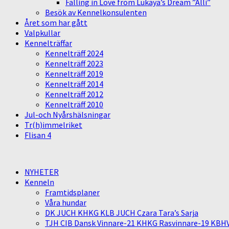
Falling in Love from Lukaya’s Dream ”Alli”
Besök av Kennelkonsulenten
Året som har gått
Valpkullar
Kennelträffar
Kennelträff 2024
Kennelträff 2023
Kennelträff 2019
Kennelträff 2014
Kennelträff 2012
Kennelträff 2010
Jul-och Nyårshälsningar
Tr(h)immelriket
Flisan 4
NYHETER
Kenneln
Framtidsplaner
Våra hundar
DK JUCH KHKG KLB JUCH Czara Tara’s Sarja
TJH CIB Dansk Vinnare-21 KHKG Rasvinnare-19 KBH