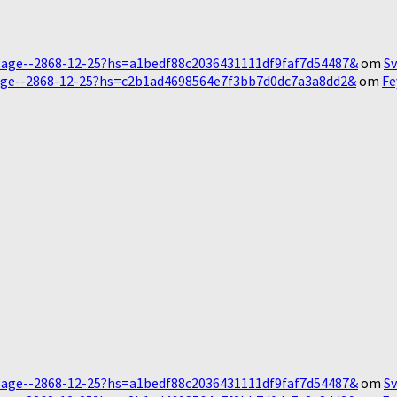
Message--2868-12-25?hs=a1bedf88c2036431111df9faf7d54487&
om
Sv
essage--2868-12-25?hs=c2b1ad4698564e7f3bb7d0dc7a3a8dd2&
om
Fe
Message--2868-12-25?hs=a1bedf88c2036431111df9faf7d54487&
om
Sv