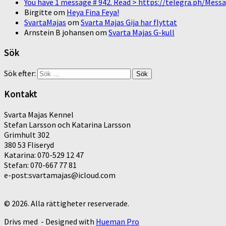
You have 1 message # 942. Read > https://telegra.ph/M
Birgitte
om
Heya Fina Feya!
SvartaMajas
om
Svarta Majas Gija har flyttat
Arnstein B johansen
om
Svarta Majas G-kull
Sök
Sök efter:
Kontakt
Svarta Majas Kennel
Stefan Larsson och Katarina Larsson
Grimhult 302
380 53 Fliseryd
Katarina: 070-529 12 47
Stefan: 070-667 77 81
e-post:svartamajas@icloud.com
© 2026. Alla rättigheter reserverade.
Drivs med
- Designed with
Hueman Pro