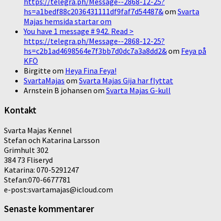
https://telegra.ph/Message--2868-12-25?
hs=a1bedf88c2036431111df9faf7d54487&
om
Svarta
Majas hemsida startar om
You have 1 message # 942. Read >
https://telegra.ph/Message--2868-12-25?
hs=c2b1ad4698564e7f3bb7d0dc7a3a8dd2&
om
Feya på
KFÖ
Birgitte
om
Heya Fina Feya!
SvartaMajas
om
Svarta Majas Gija har flyttat
Arnstein B johansen
om
Svarta Majas G-kull
Kontakt
Svarta Majas Kennel
Stefan och Katarina Larsson
Grimhult 302
384 73 Fliseryd
Katarina: 070-5291247
Stefan:070-6677781
e-post:svartamajas@icloud.com
Senaste kommentarer