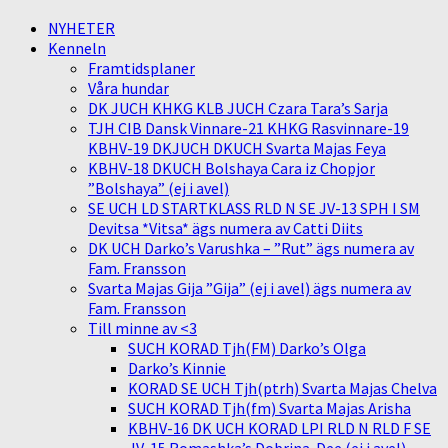
NYHETER
Kenneln
Framtidsplaner
Våra hundar
DK JUCH KHKG KLB JUCH Czara Tara’s Sarja
TJH CIB Dansk Vinnare-21 KHKG Rasvinnare-19
KBHV-19 DKJUCH DKUCH Svarta Majas Feya
KBHV-18 DKUCH Bolshaya Cara iz Chopjor
”Bolshaya” (ej i avel)
SE UCH LD STARTKLASS RLD N SE JV-13 SPH I SM
Devitsa *Vitsa* ägs numera av Catti Diits
DK UCH Darko’s Varushka – ”Rut” ägs numera av
Fam. Fransson
Svarta Majas Gija ”Gija” (ej i avel) ägs numera av
Fam. Fransson
Till minne av <3
SUCH KORAD Tjh(FM) Darko’s Olga
Darko’s Kinnie
KORAD SE UCH Tjh(ptrh) Svarta Majas Chelva
SUCH KORAD Tjh(fm) Svarta Majas Arisha
KBHV-16 DK UCH KORAD LPI RLD N RLD F SE