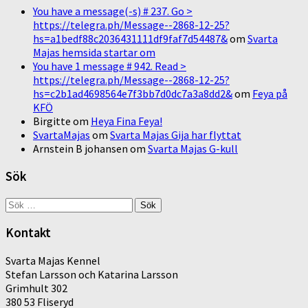
You have a message(-s) # 237. Go >
https://telegra.ph/Message--2868-12-25?
hs=a1bedf88c2036431111df9faf7d54487&
om
Svarta
Majas hemsida startar om
You have 1 message # 942. Read >
https://telegra.ph/Message--2868-12-25?
hs=c2b1ad4698564e7f3bb7d0dc7a3a8dd2&
om
Feya på
KFÖ
Birgitte
om
Heya Fina Feya!
SvartaMajas
om
Svarta Majas Gija har flyttat
Arnstein B johansen
om
Svarta Majas G-kull
Sök
Sök
efter:
Kontakt
Svarta Majas Kennel
Stefan Larsson och Katarina Larsson
Grimhult 302
380 53 Fliseryd