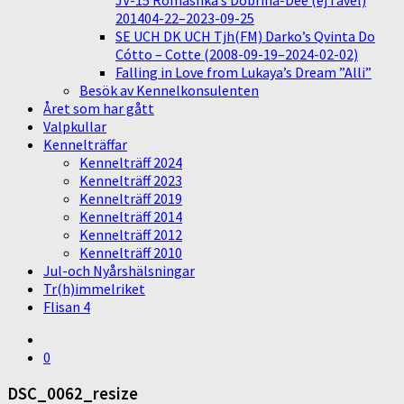
JV-15 Romashka’s Dobrina-Dee (ej i avel)
201404-22–2023-09-25
SE UCH DK UCH Tjh(FM) Darko’s Qvinta Do
Cótto – Cotte (2008-09-19–2024-02-02)
Falling in Love from Lukaya’s Dream ”Alli”
Besök av Kennelkonsulenten
Året som har gått
Valpkullar
Kennelträffar
Kennelträff 2024
Kennelträff 2023
Kennelträff 2019
Kennelträff 2014
Kennelträff 2012
Kennelträff 2010
Jul-och Nyårshälsningar
Tr(h)immelriket
Flisan 4
0
DSC_0062_resize