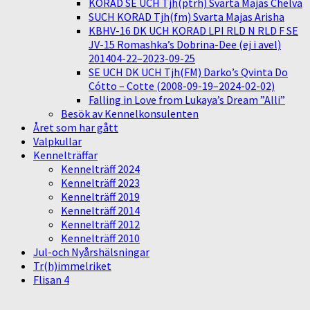
KORAD SE UCH Tjh(ptrh) Svarta Majas Chelva
SUCH KORAD Tjh(fm) Svarta Majas Arisha
KBHV-16 DK UCH KORAD LPI RLD N RLD F SE
JV-15 Romashka’s Dobrina-Dee (ej i avel)
201404-22–2023-09-25
SE UCH DK UCH Tjh(FM) Darko’s Qvinta Do
Cótto – Cotte (2008-09-19–2024-02-02)
Falling in Love from Lukaya’s Dream ”Alli”
Besök av Kennelkonsulenten
Året som har gått
Valpkullar
Kennelträffar
Kennelträff 2024
Kennelträff 2023
Kennelträff 2019
Kennelträff 2014
Kennelträff 2012
Kennelträff 2010
Jul-och Nyårshälsningar
Tr(h)immelriket
Flisan 4