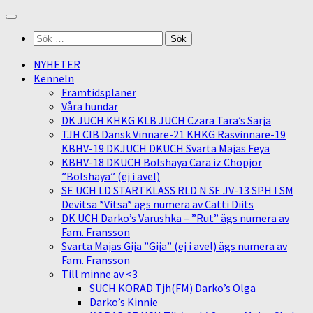
Skip
to
Sök
content
efter:
NYHETER
Kenneln
Framtidsplaner
Våra hundar
DK JUCH KHKG KLB JUCH Czara Tara’s Sarja
TJH CIB Dansk Vinnare-21 KHKG Rasvinnare-19
KBHV-19 DKJUCH DKUCH Svarta Majas Feya
KBHV-18 DKUCH Bolshaya Cara iz Chopjor
”Bolshaya” (ej i avel)
SE UCH LD STARTKLASS RLD N SE JV-13 SPH I SM
Devitsa *Vitsa* ägs numera av Catti Diits
DK UCH Darko’s Varushka – ”Rut” ägs numera av
Fam. Fransson
Svarta Majas Gija ”Gija” (ej i avel) ägs numera av
Fam. Fransson
Till minne av <3
SUCH KORAD Tjh(FM) Darko’s Olga
Darko’s Kinnie