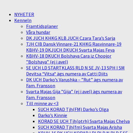
NYHETER
Kenneln
Framtidsplaner
Våra hundar
DK JUCH KHKG KLB JUCH Czara Tara’s Sarja
TJH CIB Dansk Vinnare-21 KHKG Rasvinnare-19
KBHV-19 DKJUCH DKUCH Svarta Majas Feya
KBHV-18 DKUCH Bolshaya Cara iz Chopjor
”Bolshaya” (ej i avel)
SE UCH LD STARTKLASS RLD N SE JV-13 SPH I SM
Devitsa *Vitsa* ägs numera av Catti Diits
DK UCH Darko’s Varushka – ”Rut” ägs numera av
Fam. Fransson
Svarta Majas Gija ”Gija” (ej i avel) ägs numera av
Fam. Fransson
Till minne av <3
SUCH KORAD Tjh(FM) Darko’s Olga
Darko’s Kinnie
KORAD SE UCH Tjh(ptrh) Svarta Majas Chelva
SUCH KORAD Tjh(fm) Svarta Majas Arisha