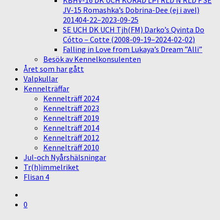
KBHV-16 DK UCH KORAD LPI RLD N RLD F SE
JV-15 Romashka’s Dobrina-Dee (ej i avel)
201404-22–2023-09-25
SE UCH DK UCH Tjh(FM) Darko’s Qvinta Do
Cótto – Cotte (2008-09-19–2024-02-02)
Falling in Love from Lukaya’s Dream ”Alli”
Besök av Kennelkonsulenten
Året som har gått
Valpkullar
Kennelträffar
Kennelträff 2024
Kennelträff 2023
Kennelträff 2019
Kennelträff 2014
Kennelträff 2012
Kennelträff 2010
Jul-och Nyårshälsningar
Tr(h)immelriket
Flisan 4
0