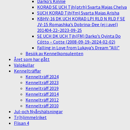
Darko’s Kinnie
KORAD SE UCH Tjh(ptrh) Svarta Majas Chelva
SUCH KORAD Tjh(fm) Svarta Majas Arisha
KBHV-16 DK UCH KORAD LPI RLD N RLD F SE
JV-15 Romashka’s Dobrina-Dee (ej i avel)
201404-22–2023-09-25
SE UCH DK UCH Tjh(FM) Darko’s Qvinta Do
Cótto – Cotte (2008-09-19–2024-02-02)
Falling in Love from Lukaya’s Dream ”Alli”
Besök av Kennelkonsulenten
Året som har gått
Valpkullar
Kennelträffar
Kennelträff 2024
Kennelträff 2023
Kennelträff 2019
Kennelträff 2014
Kennelträff 2012
Kennelträff 2010
Jul-och Nyårshälsningar
Tr(h)immelriket
Flisan 4