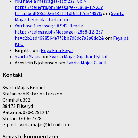
You have a message(-s) # 237. Go >
https://telegra.ph/Message--2868-12-25?
hs=a1bedf88c2036431111df9faf7d54487&
om
Svarta
Majas hemsida startar om
You have 1 message # 942. Read >
https://telegra.ph/Message--2868-12-25?
hs=c2b1ad4698564e7f3bb7d0dc7a3a8dd2&
om
Feya på
KFÖ
Birgitte
om
Heya Fina Feya!
SvartaMajas
om
Svarta Majas Gija har flyttat
Arnstein B johansen
om
Svarta Majas G-kull
Kontakt
Svarta Majas Kennel
Stefan och Katarina Larsson
Grimhult 302
384 73 Fliseryd
Katarina: 070-5291247
Stefan:070-6677781
e-post:svartamajas@icloud.com
Senaste kommentarer