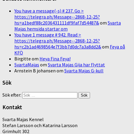
You have a message(-s) # 237. Go >
https://telegra.ph/Message--2868-12-25?
hs=a1bedf88c2036431111df9faf7d54487&
om
Svarta
Majas hemsida startar om
You have 1 message # 942. Read >
https://telegra.ph/Message--2868-12-25?
hs=c2b1ad4698564e7f3bb7d0dc7a3a8dd2&
om
Feya på
KFÖ
Birgitte
om
Heya Fina Feya!
SvartaMajas
om
Svarta Majas Gija har flyttat
Arnstein B johansen
om
Svarta Majas G-kull
Sök
Sök efter:
Kontakt
Svarta Majas Kennel
Stefan Larsson och Katarina Larsson
Grimhult 302