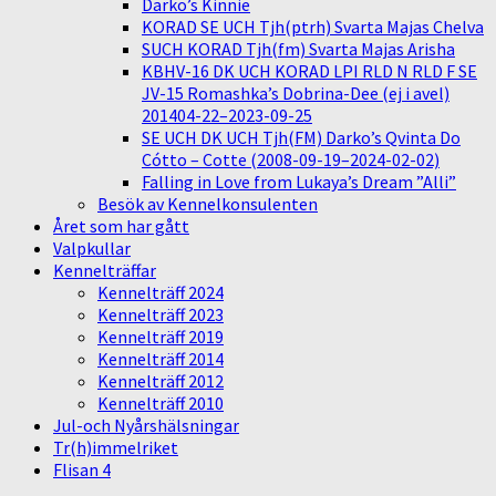
Darko’s Kinnie
KORAD SE UCH Tjh(ptrh) Svarta Majas Chelva
SUCH KORAD Tjh(fm) Svarta Majas Arisha
KBHV-16 DK UCH KORAD LPI RLD N RLD F SE
JV-15 Romashka’s Dobrina-Dee (ej i avel)
201404-22–2023-09-25
SE UCH DK UCH Tjh(FM) Darko’s Qvinta Do
Cótto – Cotte (2008-09-19–2024-02-02)
Falling in Love from Lukaya’s Dream ”Alli”
Besök av Kennelkonsulenten
Året som har gått
Valpkullar
Kennelträffar
Kennelträff 2024
Kennelträff 2023
Kennelträff 2019
Kennelträff 2014
Kennelträff 2012
Kennelträff 2010
Jul-och Nyårshälsningar
Tr(h)immelriket
Flisan 4