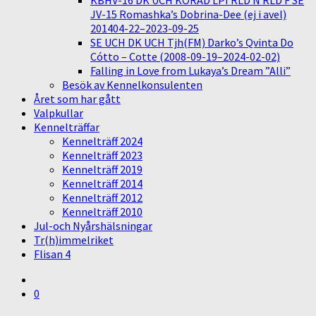
KBHV-16 DK UCH KORAD LPI RLD N RLD F SE
JV-15 Romashka’s Dobrina-Dee (ej i avel)
201404-22–2023-09-25
SE UCH DK UCH Tjh(FM) Darko’s Qvinta Do
Cótto – Cotte (2008-09-19–2024-02-02)
Falling in Love from Lukaya’s Dream ”Alli”
Besök av Kennelkonsulenten
Året som har gått
Valpkullar
Kennelträffar
Kennelträff 2024
Kennelträff 2023
Kennelträff 2019
Kennelträff 2014
Kennelträff 2012
Kennelträff 2010
Jul-och Nyårshälsningar
Tr(h)immelriket
Flisan 4
0