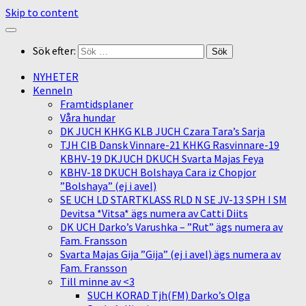
Skip to content
Sök efter:
NYHETER
Kenneln
Framtidsplaner
Våra hundar
DK JUCH KHKG KLB JUCH Czara Tara’s Sarja
TJH CIB Dansk Vinnare-21 KHKG Rasvinnare-19
KBHV-19 DKJUCH DKUCH Svarta Majas Feya
KBHV-18 DKUCH Bolshaya Cara iz Chopjor
”Bolshaya” (ej i avel)
SE UCH LD STARTKLASS RLD N SE JV-13 SPH I SM
Devitsa *Vitsa* ägs numera av Catti Diits
DK UCH Darko’s Varushka – ”Rut” ägs numera av
Fam. Fransson
Svarta Majas Gija ”Gija” (ej i avel) ägs numera av
Fam. Fransson
Till minne av <3
SUCH KORAD Tjh(FM) Darko’s Olga