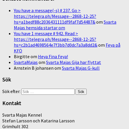
You have a message(-s) # 237. Go >
https://telegra.ph/Message--2868-12-25?
hs=a1bedf88c2036431111df9faf7d54487&
om
Svarta
Majas hemsida startar om
You have 1 message # 942. Read >
https://telegra.ph/Message--2868-12-25?
hs=c2b1ad4698564e7f3bb7d0dc7a3a8dd2&
om
Feya på
KFÖ
Birgitte
om
Heya Fina Feya!
SvartaMajas
om
Svarta Majas Gija har flyttat
Arnstein B johansen
om
Svarta Majas G-kull
Sök
Sök efter:
Kontakt
Svarta Majas Kennel
Stefan Larsson och Katarina Larsson
Grimhult 302