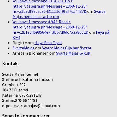
You have a message(-s) # 237. Go >
https://telegra.ph/Message--2868-12-25?
hs=a1bedf88c2036431111df9faf7d54487&
om
Svarta
Majas hemsida startar om
You have 1 message # 942. Read >
https://telegra.ph/Message--2868-12-25?
hs=c2b1ad4698564e7f3bb7d0dc7a3a8dd2&
om
Feya på
KFÖ
Birgitte
om
Heya Fina Feya!
SvartaMajas
om
Svarta Majas Gija har flyttat
Arnstein B johansen
om
Svarta Majas G-kull
Kontakt
Svarta Majas Kennel
Stefan och Katarina Larsson
Grimhult 302
384 73 Fliseryd
Katarina: 070-5291247
Stefan:070-6677781
e-post:svartamajas@icloud.com
Senaste kommentarer