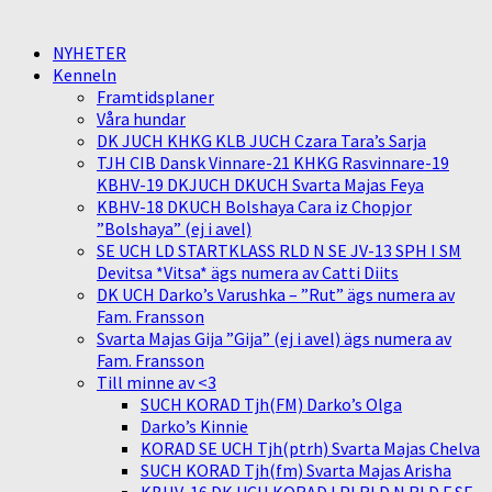
NYHETER
Kenneln
Framtidsplaner
Våra hundar
DK JUCH KHKG KLB JUCH Czara Tara’s Sarja
TJH CIB Dansk Vinnare-21 KHKG Rasvinnare-19
KBHV-19 DKJUCH DKUCH Svarta Majas Feya
KBHV-18 DKUCH Bolshaya Cara iz Chopjor
”Bolshaya” (ej i avel)
SE UCH LD STARTKLASS RLD N SE JV-13 SPH I SM
Devitsa *Vitsa* ägs numera av Catti Diits
DK UCH Darko’s Varushka – ”Rut” ägs numera av
Fam. Fransson
Svarta Majas Gija ”Gija” (ej i avel) ägs numera av
Fam. Fransson
Till minne av <3
SUCH KORAD Tjh(FM) Darko’s Olga
Darko’s Kinnie
KORAD SE UCH Tjh(ptrh) Svarta Majas Chelva
SUCH KORAD Tjh(fm) Svarta Majas Arisha