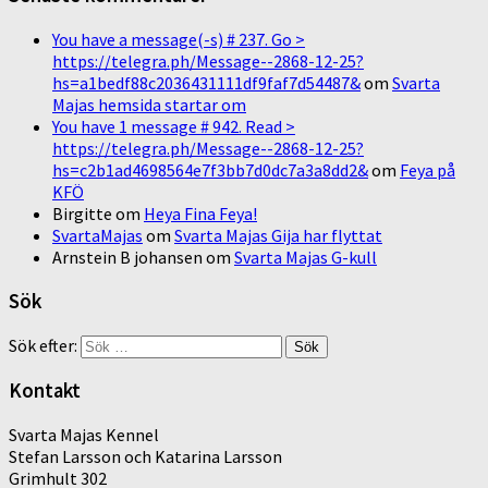
You have a message(-s) # 237. Go >
https://telegra.ph/Message--2868-12-25?
hs=a1bedf88c2036431111df9faf7d54487&
om
Svarta
Majas hemsida startar om
You have 1 message # 942. Read >
https://telegra.ph/Message--2868-12-25?
hs=c2b1ad4698564e7f3bb7d0dc7a3a8dd2&
om
Feya på
KFÖ
Birgitte
om
Heya Fina Feya!
SvartaMajas
om
Svarta Majas Gija har flyttat
Arnstein B johansen
om
Svarta Majas G-kull
Sök
Sök efter:
Kontakt
Svarta Majas Kennel
Stefan Larsson och Katarina Larsson
Grimhult 302