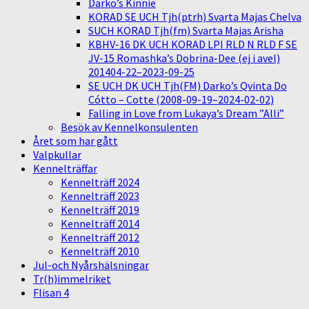
Darko’s Kinnie
KORAD SE UCH Tjh(ptrh) Svarta Majas Chelva
SUCH KORAD Tjh(fm) Svarta Majas Arisha
KBHV-16 DK UCH KORAD LPI RLD N RLD F SE
JV-15 Romashka’s Dobrina-Dee (ej i avel)
201404-22–2023-09-25
SE UCH DK UCH Tjh(FM) Darko’s Qvinta Do
Cótto – Cotte (2008-09-19–2024-02-02)
Falling in Love from Lukaya’s Dream ”Alli”
Besök av Kennelkonsulenten
Året som har gått
Valpkullar
Kennelträffar
Kennelträff 2024
Kennelträff 2023
Kennelträff 2019
Kennelträff 2014
Kennelträff 2012
Kennelträff 2010
Jul-och Nyårshälsningar
Tr(h)immelriket
Flisan 4