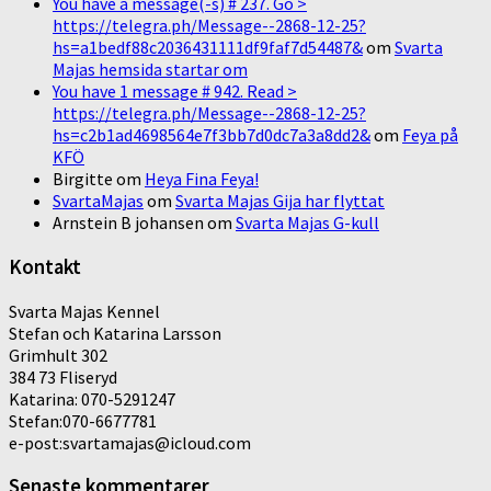
You have a message(-s) # 237. Go >
https://telegra.ph/Message--2868-12-25?
hs=a1bedf88c2036431111df9faf7d54487&
om
Svarta
Majas hemsida startar om
You have 1 message # 942. Read >
https://telegra.ph/Message--2868-12-25?
hs=c2b1ad4698564e7f3bb7d0dc7a3a8dd2&
om
Feya på
KFÖ
Birgitte
om
Heya Fina Feya!
SvartaMajas
om
Svarta Majas Gija har flyttat
Arnstein B johansen
om
Svarta Majas G-kull
Kontakt
Svarta Majas Kennel
Stefan och Katarina Larsson
Grimhult 302
384 73 Fliseryd
Katarina: 070-5291247
Stefan:070-6677781
e-post:svartamajas@icloud.com
Senaste kommentarer