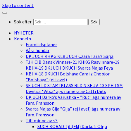
Skip to content
Sök efter:
NYHETER
Kenneln
Framtidsplaner
Våra hundar
DK JUCH KHKG KLB JUCH Czara Tara’s Sarja
TJH CIB Dansk Vinnare-21 KHKG Rasvinnare-19
KBHV-19 DKJUCH DKUCH Svarta Majas Feya
KBHV-18 DKUCH Bolshaya Cara iz Chopjor
”Bolshaya” (ej i avel)
SE UCH LD STARTKLASS RLD N SE JV-13 SPH I SM
Devitsa *Vitsa* ägs numera av Catti Diits
DK UCH Darko’s Varushka – ”Rut” ägs numera av
Fam. Fransson
Svarta Majas Gija ”Gija” (ej i avel) ägs numera av
Fam. Fransson
Till minne av <3
SUCH KORAD Tjh(FM) Darko’s Olga