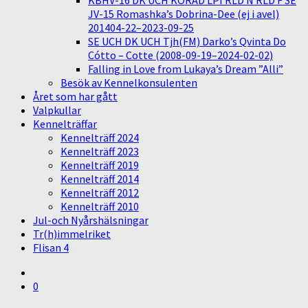
KBHV-16 DK UCH KORAD LPI RLD N RLD F SE
JV-15 Romashka’s Dobrina-Dee (ej i avel)
201404-22–2023-09-25
SE UCH DK UCH Tjh(FM) Darko’s Qvinta Do
Cótto – Cotte (2008-09-19–2024-02-02)
Falling in Love from Lukaya’s Dream ”Alli”
Besök av Kennelkonsulenten
Året som har gått
Valpkullar
Kennelträffar
Kennelträff 2024
Kennelträff 2023
Kennelträff 2019
Kennelträff 2014
Kennelträff 2012
Kennelträff 2010
Jul-och Nyårshälsningar
Tr(h)immelriket
Flisan 4
0