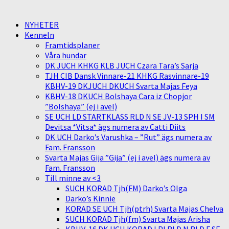
NYHETER
Kenneln
Framtidsplaner
Våra hundar
DK JUCH KHKG KLB JUCH Czara Tara’s Sarja
TJH CIB Dansk Vinnare-21 KHKG Rasvinnare-19
KBHV-19 DKJUCH DKUCH Svarta Majas Feya
KBHV-18 DKUCH Bolshaya Cara iz Chopjor
”Bolshaya” (ej i avel)
SE UCH LD STARTKLASS RLD N SE JV-13 SPH I SM
Devitsa *Vitsa* ägs numera av Catti Diits
DK UCH Darko’s Varushka – ”Rut” ägs numera av
Fam. Fransson
Svarta Majas Gija ”Gija” (ej i avel) ägs numera av
Fam. Fransson
Till minne av <3
SUCH KORAD Tjh(FM) Darko’s Olga
Darko’s Kinnie
KORAD SE UCH Tjh(ptrh) Svarta Majas Chelva
SUCH KORAD Tjh(fm) Svarta Majas Arisha