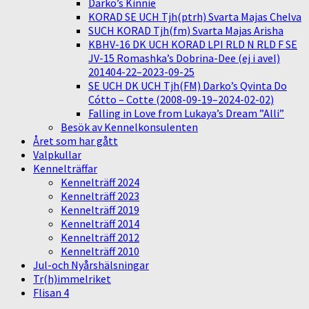
Darko’s Kinnie
KORAD SE UCH Tjh(ptrh) Svarta Majas Chelva
SUCH KORAD Tjh(fm) Svarta Majas Arisha
KBHV-16 DK UCH KORAD LPI RLD N RLD F SE
JV-15 Romashka’s Dobrina-Dee (ej i avel)
201404-22–2023-09-25
SE UCH DK UCH Tjh(FM) Darko’s Qvinta Do
Cótto – Cotte (2008-09-19–2024-02-02)
Falling in Love from Lukaya’s Dream ”Alli”
Besök av Kennelkonsulenten
Året som har gått
Valpkullar
Kennelträffar
Kennelträff 2024
Kennelträff 2023
Kennelträff 2019
Kennelträff 2014
Kennelträff 2012
Kennelträff 2010
Jul-och Nyårshälsningar
Tr(h)immelriket
Flisan 4