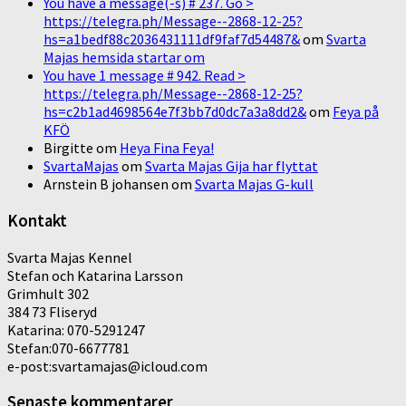
You have a message(-s) # 237. Go >
https://telegra.ph/Message--2868-12-25?
hs=a1bedf88c2036431111df9faf7d54487&
om
Svarta
Majas hemsida startar om
You have 1 message # 942. Read >
https://telegra.ph/Message--2868-12-25?
hs=c2b1ad4698564e7f3bb7d0dc7a3a8dd2&
om
Feya på
KFÖ
Birgitte
om
Heya Fina Feya!
SvartaMajas
om
Svarta Majas Gija har flyttat
Arnstein B johansen
om
Svarta Majas G-kull
Kontakt
Svarta Majas Kennel
Stefan och Katarina Larsson
Grimhult 302
384 73 Fliseryd
Katarina: 070-5291247
Stefan:070-6677781
e-post:svartamajas@icloud.com
Senaste kommentarer