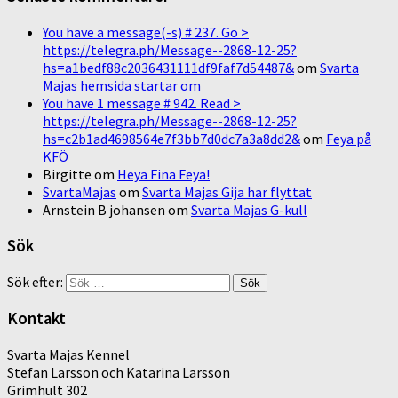
You have a message(-s) # 237. Go >
https://telegra.ph/Message--2868-12-25?
hs=a1bedf88c2036431111df9faf7d54487&
om
Svarta
Majas hemsida startar om
You have 1 message # 942. Read >
https://telegra.ph/Message--2868-12-25?
hs=c2b1ad4698564e7f3bb7d0dc7a3a8dd2&
om
Feya på
KFÖ
Birgitte
om
Heya Fina Feya!
SvartaMajas
om
Svarta Majas Gija har flyttat
Arnstein B johansen
om
Svarta Majas G-kull
Sök
Sök efter:
Kontakt
Svarta Majas Kennel
Stefan Larsson och Katarina Larsson
Grimhult 302