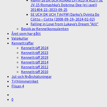
KBHV-16 DK UCH KORAD LPI RLD N RLD F SE
JV-15 Romashka’s Dobrina-Dee (ej i avel)
201404-22–2023-09-25
SE UCH DK UCH Tjh(FM) Darko’s Qvinta Do
Cótto – Cotte (2008-09-19–2024-02-02)
Falling in Love from Lukaya’s Dream ”Alli”
Besök av Kennelkonsulenten
Året som har gått
Valpkullar
Kennelträffar
Kennelträff 2024
Kennelträff 2023
Kennelträff 2019
Kennelträff 2014
Kennelträff 2012
Kennelträff 2010
Jul-och Nyårshälsningar
Tr(h)immelriket
Flisan 4
0