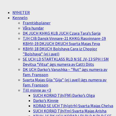
NYHETER
Kenneln
Framtidsplaner
Våra hundar
DK JUCH KHKG KLB JUCH Czara Tara’s Sarja
TJH CIB Dansk Vinnare-21 KHKG Rasvinnare-19
KBHV-19 DKJUCH DKUCH Svarta Majas Feya
KBHV-18 DKUCH Bolshaya Cara iz Chopjor
”Bolshaya” (ej i avel)
SE UCH LD STARTKLASS RLD N SE JV-13 SPH I SM
Devitsa *Vitsa* ägs numera av Catti Diits
DK UCH Darko’s Varushka – ”Rut” ägs numera av
Fam. Fransson
Svarta Majas Gija ”Gija” (ej i avel) ägs numera av
Fam. Fransson
Till minne av <3
SUCH KORAD Tjh(FM) Darko’s Olga
Darko’s Kinnie
KORAD SE UCH Tjh(ptrh) Svarta Majas Chelva
SUCH KORAD Tjh(fm) Svarta Majas Arisha