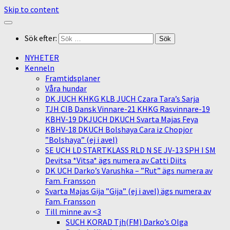
Skip to content
Sök efter:
NYHETER
Kenneln
Framtidsplaner
Våra hundar
DK JUCH KHKG KLB JUCH Czara Tara’s Sarja
TJH CIB Dansk Vinnare-21 KHKG Rasvinnare-19
KBHV-19 DKJUCH DKUCH Svarta Majas Feya
KBHV-18 DKUCH Bolshaya Cara iz Chopjor
”Bolshaya” (ej i avel)
SE UCH LD STARTKLASS RLD N SE JV-13 SPH I SM
Devitsa *Vitsa* ägs numera av Catti Diits
DK UCH Darko’s Varushka – ”Rut” ägs numera av
Fam. Fransson
Svarta Majas Gija ”Gija” (ej i avel) ägs numera av
Fam. Fransson
Till minne av <3
SUCH KORAD Tjh(FM) Darko’s Olga