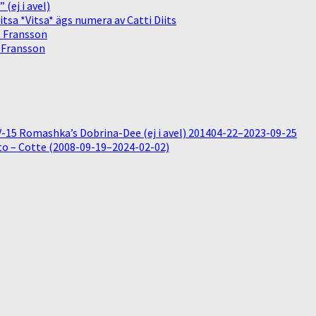
(ej i avel)
sa *Vitsa* ägs numera av Catti Diits
. Fransson
. Fransson
15 Romashka’s Dobrina-Dee (ej i avel) 201404-22–2023-09-25
o – Cotte (2008-09-19–2024-02-02)