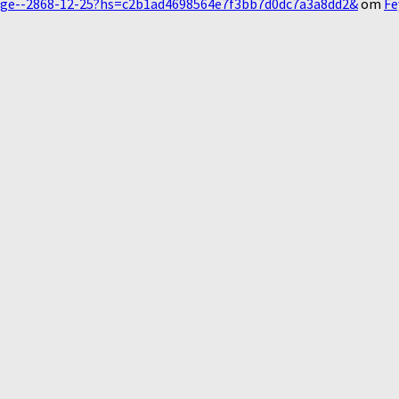
essage--2868-12-25?hs=c2b1ad4698564e7f3bb7d0dc7a3a8dd2&
om
Fe