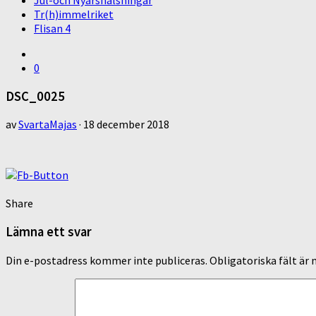
Jul-och Nyårshälsningar
Tr(h)immelriket
Flisan 4
0
DSC_0025
av
SvartaMajas
·
18 december 2018
Share
Lämna ett svar
Din e-postadress kommer inte publiceras.
Obligatoriska fält är