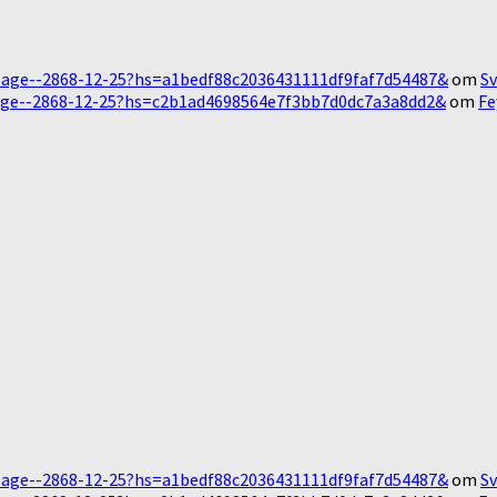
Message--2868-12-25?hs=a1bedf88c2036431111df9faf7d54487&
om
Sv
essage--2868-12-25?hs=c2b1ad4698564e7f3bb7d0dc7a3a8dd2&
om
Fe
Message--2868-12-25?hs=a1bedf88c2036431111df9faf7d54487&
om
Sv