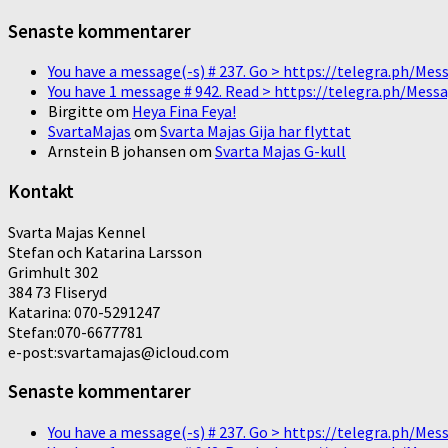
Senaste kommentarer
You have a message(-s) # 237. Go > https://telegra.ph/
You have 1 message # 942. Read > https://telegra.ph/M
Birgitte
om
Heya Fina Feya!
SvartaMajas
om
Svarta Majas Gija har flyttat
Arnstein B johansen
om
Svarta Majas G-kull
Kontakt
Svarta Majas Kennel
Stefan och Katarina Larsson
Grimhult 302
384 73 Fliseryd
Katarina: 070-5291247
Stefan:070-6677781
e-post:svartamajas@icloud.com
Senaste kommentarer
You have a message(-s) # 237. Go > https://telegra.ph/