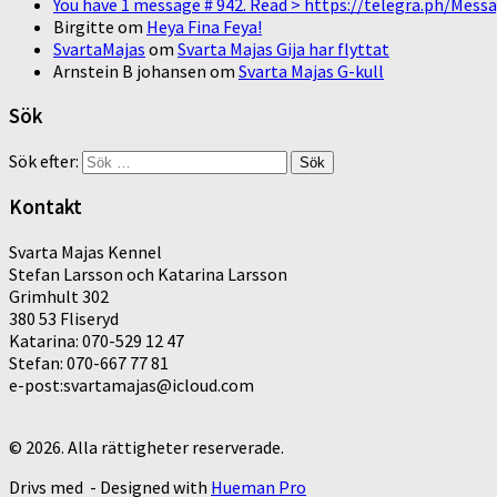
You have 1 message # 942. Read > https://telegra.ph/M
Birgitte
om
Heya Fina Feya!
SvartaMajas
om
Svarta Majas Gija har flyttat
Arnstein B johansen
om
Svarta Majas G-kull
Sök
Sök efter:
Kontakt
Svarta Majas Kennel
Stefan Larsson och Katarina Larsson
Grimhult 302
380 53 Fliseryd
Katarina: 070-529 12 47
Stefan: 070-667 77 81
e-post:svartamajas@icloud.com
© 2026. Alla rättigheter reserverade.
Drivs med
- Designed with
Hueman Pro