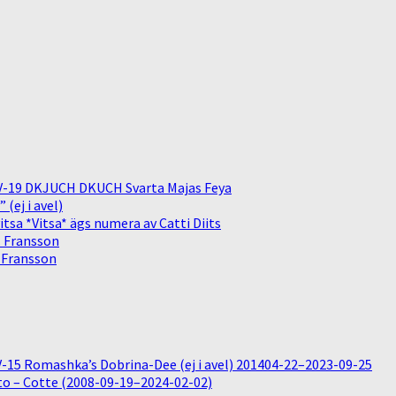
V-19 DKJUCH DKUCH Svarta Majas Feya
(ej i avel)
sa *Vitsa* ägs numera av Catti Diits
. Fransson
. Fransson
15 Romashka’s Dobrina-Dee (ej i avel) 201404-22–2023-09-25
o – Cotte (2008-09-19–2024-02-02)