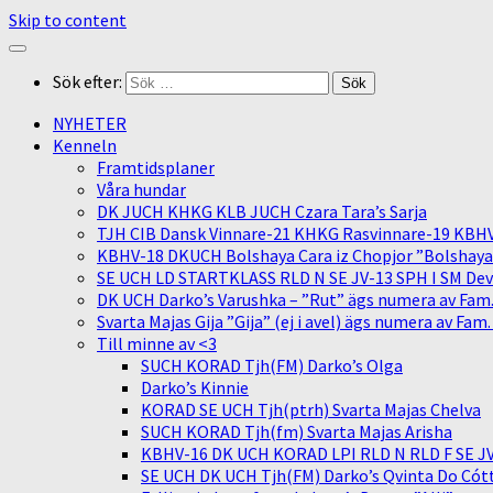
Skip to content
Sök efter:
NYHETER
Kenneln
Framtidsplaner
Våra hundar
DK JUCH KHKG KLB JUCH Czara Tara’s Sarja
TJH CIB Dansk Vinnare-21 KHKG Rasvinnare-19 KBH
KBHV-18 DKUCH Bolshaya Cara iz Chopjor ”Bolshaya” 
SE UCH LD STARTKLASS RLD N SE JV-13 SPH I SM Devit
DK UCH Darko’s Varushka – ”Rut” ägs numera av Fam
Svarta Majas Gija ”Gija” (ej i avel) ägs numera av Fam
Till minne av <3
SUCH KORAD Tjh(FM) Darko’s Olga
Darko’s Kinnie
KORAD SE UCH Tjh(ptrh) Svarta Majas Chelva
SUCH KORAD Tjh(fm) Svarta Majas Arisha
KBHV-16 DK UCH KORAD LPI RLD N RLD F SE JV-
SE UCH DK UCH Tjh(FM) Darko’s Qvinta Do Cótt