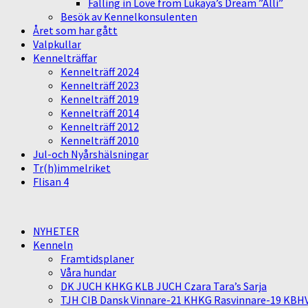
Falling in Love from Lukaya’s Dream ”Alli”
Besök av Kennelkonsulenten
Året som har gått
Valpkullar
Kennelträffar
Kennelträff 2024
Kennelträff 2023
Kennelträff 2019
Kennelträff 2014
Kennelträff 2012
Kennelträff 2010
Jul-och Nyårshälsningar
Tr(h)immelriket
Flisan 4
NYHETER
Kenneln
Framtidsplaner
Våra hundar
DK JUCH KHKG KLB JUCH Czara Tara’s Sarja
TJH CIB Dansk Vinnare-21 KHKG Rasvinnare-19 KBH