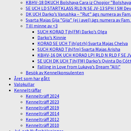
KBHV-18 DKUCH Bolshaya Cara iz Chopjor ”Bolshaya” 
SE UCH LD STARTKLASS RLD N SE JV-13 SPH I SM Devit
DK UCH Darko’s Varushka – ”Rut” ägs numera av Fam
Svarta Majas Gija ”Gija” (ej i avel) ägs numera av Fam
Till minne av <3
SUCH KORAD Tjh(FM) Darko’s Olga
Darko’s Kinnie
KORAD SE UCH Tjh(ptrh) Svarta Majas Chelva
SUCH KORAD Tjh(fm) Svarta Majas Arisha
KBHV-16 DK UCH KORAD LPI RLD N RLD F SE JV-
SE UCH DK UCH Tjh(FM) Darko’s Qvinta Do Cótt
Falling in Love from Lukaya’s Dream ”Alli”
Besök av Kennelkonsulenten
Året som har gått
Valpkullar
Kennelträffar
Kennelträff 2024
Kennelträff 2023
Kennelträff 2019
Kennelträff 2014
Kennelträff 2012
Kennelträff 2010