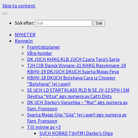
Skip to content
Sök efter:
NYHETER
Kenneln
Framtidsplaner
Våra hundar
DK JUCH KHKG KLB JUCH Czara Tara’s Sarja
TJH CIB Dansk Vinnare-21 KHKG Rasvinnare-19
KBHV-19 DKJUCH DKUCH Svarta Majas Feya
KBHV-18 DKUCH Bolshaya Cara iz Chopjor
”Bolshaya” (ej i avel)
SE UCH LD STARTKLASS RLD N SE JV-13 SPH I SM
Devitsa *Vitsa* ägs numera av Catti Diits
DK UCH Darko’s Varushka – ”Rut” ägs numera av
Fam. Fransson
Svarta Majas Gija ”Gija” (ej i avel) ägs numera av
Fam. Fransson
Till minne av <3
SUCH KORAD Tjh(FM) Darko’s Olga