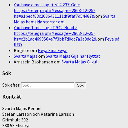
You have a message(-s) # 237. Go >
https://telegra.ph/Message--2868-12-25?
hs=a1bedf88c2036431111df9faf7d54487&
om
Svarta
Majas hemsida startar om
You have 1 message # 942. Read >
https://telegra.ph/Message--2868-12-25?
hs=c2b1ad4698564e7f3bb7d0dc7a3a8dd2&
om
Feya på
KFÖ
Birgitte
om
Heya Fina Feya!
SvartaMajas
om
Svarta Majas Gija har flyttat
Arnstein B johansen
om
Svarta Majas G-kull
Sök
Sök efter:
Kontakt
Svarta Majas Kennel
Stefan Larsson och Katarina Larsson
Grimhult 302
380 53 Fliseryd