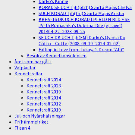
Darko’s Kinnie
KORAD SE UCH Tjh(ptrh) Svarta Majas Chelva
SUCH KORAD Tjh(fm) Svarta Majas Arisha
KBHV-16 DK UCH KORAD LPI RLD N RLD F SE
JV-15 Romashka’s Dobrina-Dee (ej i avel)
201404-22–2023-09-25
SE UCH DK UCH Tjh(FM) Darko’s Qvinta Do
Cótto – Cotte (2008-09-19–2024-02-02)
Falling in Love from Lukaya’s Dream ”Alli”
Besök av Kennelkonsulenten
Året som har gått
Valpkullar
Kennelträffar
Kennelträff 2024
Kennelträff 2023
Kennelträff 2019
Kennelträff 2014
Kennelträff 2012
Kennelträff 2010
Jul-och Nyårshälsningar
Tr(h)immelriket
Flisan 4