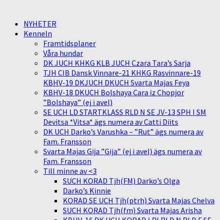
NYHETER
Kenneln
Framtidsplaner
Våra hundar
DK JUCH KHKG KLB JUCH Czara Tara’s Sarja
TJH CIB Dansk Vinnare-21 KHKG Rasvinnare-19
KBHV-19 DKJUCH DKUCH Svarta Majas Feya
KBHV-18 DKUCH Bolshaya Cara iz Chopjor
”Bolshaya” (ej i avel)
SE UCH LD STARTKLASS RLD N SE JV-13 SPH I SM
Devitsa *Vitsa* ägs numera av Catti Diits
DK UCH Darko’s Varushka – ”Rut” ägs numera av
Fam. Fransson
Svarta Majas Gija ”Gija” (ej i avel) ägs numera av
Fam. Fransson
Till minne av <3
SUCH KORAD Tjh(FM) Darko’s Olga
Darko’s Kinnie
KORAD SE UCH Tjh(ptrh) Svarta Majas Chelva
SUCH KORAD Tjh(fm) Svarta Majas Arisha