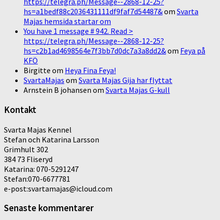
https://telegra.ph/Message--2868-12-25?
hs=a1bedf88c2036431111df9faf7d54487&
om
Svarta
Majas hemsida startar om
You have 1 message # 942. Read >
https://telegra.ph/Message--2868-12-25?
hs=c2b1ad4698564e7f3bb7d0dc7a3a8dd2&
om
Feya på
KFÖ
Birgitte
om
Heya Fina Feya!
SvartaMajas
om
Svarta Majas Gija har flyttat
Arnstein B johansen
om
Svarta Majas G-kull
Kontakt
Svarta Majas Kennel
Stefan och Katarina Larsson
Grimhult 302
384 73 Fliseryd
Katarina: 070-5291247
Stefan:070-6677781
e-post:svartamajas@icloud.com
Senaste kommentarer