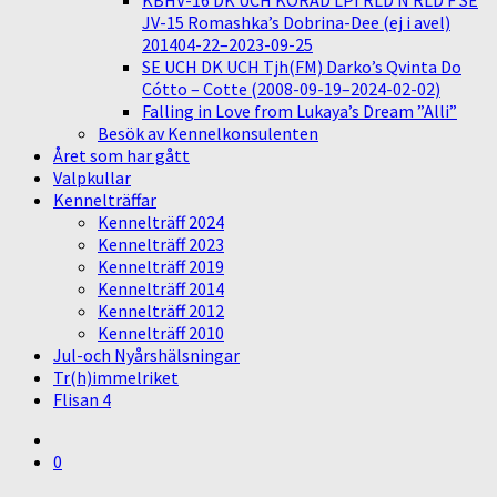
KBHV-16 DK UCH KORAD LPI RLD N RLD F SE
JV-15 Romashka’s Dobrina-Dee (ej i avel)
201404-22–2023-09-25
SE UCH DK UCH Tjh(FM) Darko’s Qvinta Do
Cótto – Cotte (2008-09-19–2024-02-02)
Falling in Love from Lukaya’s Dream ”Alli”
Besök av Kennelkonsulenten
Året som har gått
Valpkullar
Kennelträffar
Kennelträff 2024
Kennelträff 2023
Kennelträff 2019
Kennelträff 2014
Kennelträff 2012
Kennelträff 2010
Jul-och Nyårshälsningar
Tr(h)immelriket
Flisan 4
0