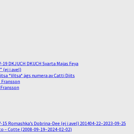
V-19 DKJUCH DKUCH Svarta Majas Feya
(ej i avel)
sa *Vitsa* ägs numera av Catti Diits
. Fransson
. Fransson
15 Romashka’s Dobrina-Dee (ej i avel) 201404-22–2023-09-25
o – Cotte (2008-09-19–2024-02-02)