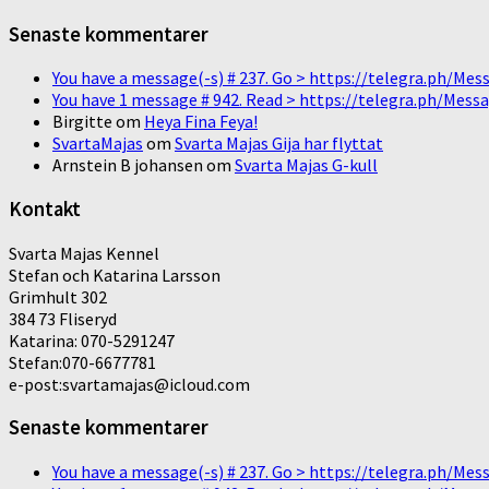
Senaste kommentarer
You have a message(-s) # 237. Go > https://telegra.ph/
You have 1 message # 942. Read > https://telegra.ph/M
Birgitte
om
Heya Fina Feya!
SvartaMajas
om
Svarta Majas Gija har flyttat
Arnstein B johansen
om
Svarta Majas G-kull
Kontakt
Svarta Majas Kennel
Stefan och Katarina Larsson
Grimhult 302
384 73 Fliseryd
Katarina: 070-5291247
Stefan:070-6677781
e-post:svartamajas@icloud.com
Senaste kommentarer
You have a message(-s) # 237. Go > https://telegra.ph/