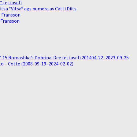
(ej i avel)
sa *Vitsa* ägs numera av Catti Diits
. Fransson
. Fransson
15 Romashka’s Dobrina-Dee (ej i avel) 201404-22–2023-09-25
o – Cotte (2008-09-19–2024-02-02)