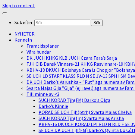
Skip to content
Sök efter:
NYHETER
Kenneln
Framtidsplaner
Våra hundar
DK JUCH KHKG KLB JUCH Czara Tara’s Sarja
TJH CIB Dansk Vinnare-21 KHKG Rasvinnare-19 KBH
KBHV-18 DKUCH Bolshaya Cara iz Chopjor ”Bolshaya” 
SE UCH LD STARTKLASS RLD N SE JV-13 SPH I SM Devit
DK UCH Darko’s Varushka – ”Rut” ägs numera av Fam
Svarta Majas Gija ”Gija” (ej i avel) ägs numera av Fam
Till minne av <3
SUCH KORAD Tjh(FM) Darko’s Olga
Darko’s Kinnie
KORAD SE UCH Tjh(ptrh) Svarta Majas Chelva
SUCH KORAD Tjh(fm) Svarta Majas Arisha
KBHV-16 DK UCH KORAD LPI RLD N RLD F SE JV-
SE UCH DK UCH Tjh(FM) Darko’s Qvinta Do Cótt