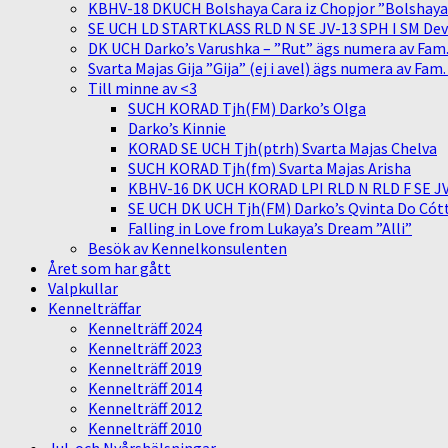
KBHV-18 DKUCH Bolshaya Cara iz Chopjor ”Bolshaya” 
SE UCH LD STARTKLASS RLD N SE JV-13 SPH I SM Devit
DK UCH Darko’s Varushka – ”Rut” ägs numera av Fam
Svarta Majas Gija ”Gija” (ej i avel) ägs numera av Fam
Till minne av <3
SUCH KORAD Tjh(FM) Darko’s Olga
Darko’s Kinnie
KORAD SE UCH Tjh(ptrh) Svarta Majas Chelva
SUCH KORAD Tjh(fm) Svarta Majas Arisha
KBHV-16 DK UCH KORAD LPI RLD N RLD F SE JV-
SE UCH DK UCH Tjh(FM) Darko’s Qvinta Do Cótt
Falling in Love from Lukaya’s Dream ”Alli”
Besök av Kennelkonsulenten
Året som har gått
Valpkullar
Kennelträffar
Kennelträff 2024
Kennelträff 2023
Kennelträff 2019
Kennelträff 2014
Kennelträff 2012
Kennelträff 2010