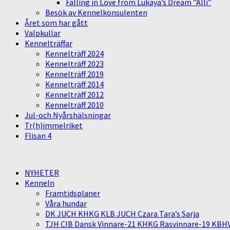
Falling in Love from Lukaya’s Dream ”Alli”
Besök av Kennelkonsulenten
Året som har gått
Valpkullar
Kennelträffar
Kennelträff 2024
Kennelträff 2023
Kennelträff 2019
Kennelträff 2014
Kennelträff 2012
Kennelträff 2010
Jul-och Nyårshälsningar
Tr(h)immelriket
Flisan 4
NYHETER
Kenneln
Framtidsplaner
Våra hundar
DK JUCH KHKG KLB JUCH Czara Tara’s Sarja
TJH CIB Dansk Vinnare-21 KHKG Rasvinnare-19 KBH