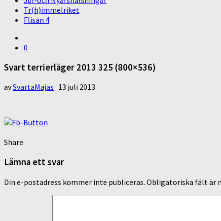
Jul-och Nyårshälsningar
Tr(h)immelriket
Flisan 4
0
Svart terrierläger 2013 325 (800×536)
av
SvartaMajas
·
13 juli 2013
Share
Lämna ett svar
Din e-postadress kommer inte publiceras.
Obligatoriska fält är