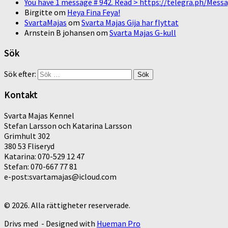
You have 1 message # 942. Read > https://telegra.ph/M
Birgitte
om
Heya Fina Feya!
SvartaMajas
om
Svarta Majas Gija har flyttat
Arnstein B johansen
om
Svarta Majas G-kull
Sök
Sök efter:
Kontakt
Svarta Majas Kennel
Stefan Larsson och Katarina Larsson
Grimhult 302
380 53 Fliseryd
Katarina: 070-529 12 47
Stefan: 070-667 77 81
e-post:svartamajas@icloud.com
© 2026. Alla rättigheter reserverade.
Drivs med
- Designed with
Hueman Pro