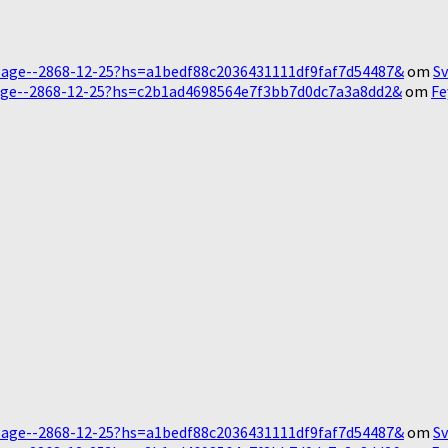
Message--2868-12-25?hs=a1bedf88c2036431111df9faf7d54487&
om
Sv
essage--2868-12-25?hs=c2b1ad4698564e7f3bb7d0dc7a3a8dd2&
om
Fe
Message--2868-12-25?hs=a1bedf88c2036431111df9faf7d54487&
om
Sv