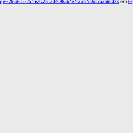
essage--2868-12-25?hs=c2b1ad4698564e7f3bb7d0dc7a3a8dd2&
om
Fe