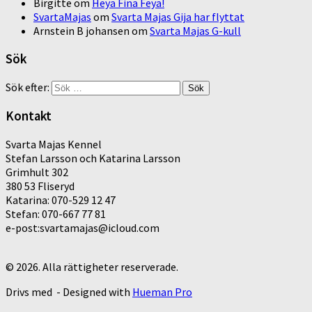
Birgitte
om
Heya Fina Feya!
SvartaMajas
om
Svarta Majas Gija har flyttat
Arnstein B johansen
om
Svarta Majas G-kull
Sök
Sök efter:
Kontakt
Svarta Majas Kennel
Stefan Larsson och Katarina Larsson
Grimhult 302
380 53 Fliseryd
Katarina: 070-529 12 47
Stefan: 070-667 77 81
e-post:svartamajas@icloud.com
© 2026. Alla rättigheter reserverade.
Drivs med
- Designed with
Hueman Pro