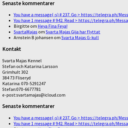
Senaste kommentarer
You have a message(-s) # 237. Go > https://telegra.ph/
You have 1 message # 942. Read > https://telegra.ph/M
Birgitte
om
Heya Fina Feya!
SvartaMajas
om
Svarta Majas Gija har flyttat
Arnstein B johansen
om
Svarta Majas G-kull
Kontakt
Svarta Majas Kennel
Stefan och Katarina Larsson
Grimhult 302
384 73 Fliseryd
Katarina: 070-5291247
Stefan:070-6677781
e-post:svartamajas@icloud.com
Senaste kommentarer
You have a message(-s) # 237. Go > https://telegra.ph/
You have 1 message # 942. Read > https://telegra.ph/M