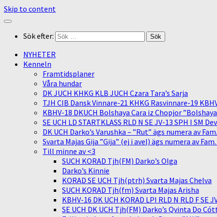
Skip to content
Sök efter:
NYHETER
Kenneln
Framtidsplaner
Våra hundar
DK JUCH KHKG KLB JUCH Czara Tara’s Sarja
TJH CIB Dansk Vinnare-21 KHKG Rasvinnare-19 KBH
KBHV-18 DKUCH Bolshaya Cara iz Chopjor ”Bolshaya” 
SE UCH LD STARTKLASS RLD N SE JV-13 SPH I SM Devit
DK UCH Darko’s Varushka – ”Rut” ägs numera av Fam
Svarta Majas Gija ”Gija” (ej i avel) ägs numera av Fam
Till minne av <3
SUCH KORAD Tjh(FM) Darko’s Olga
Darko’s Kinnie
KORAD SE UCH Tjh(ptrh) Svarta Majas Chelva
SUCH KORAD Tjh(fm) Svarta Majas Arisha
KBHV-16 DK UCH KORAD LPI RLD N RLD F SE JV-
SE UCH DK UCH Tjh(FM) Darko’s Qvinta Do Cótt