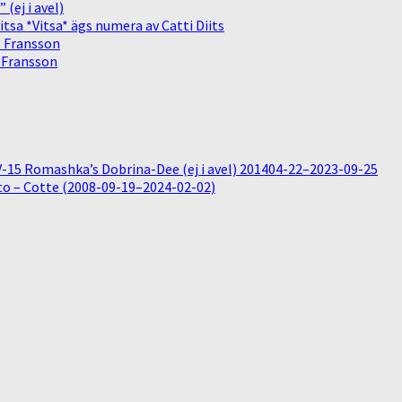
(ej i avel)
sa *Vitsa* ägs numera av Catti Diits
. Fransson
. Fransson
15 Romashka’s Dobrina-Dee (ej i avel) 201404-22–2023-09-25
o – Cotte (2008-09-19–2024-02-02)