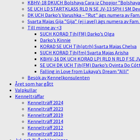
KBHV-18 DKUCH Bolshaya Cara iz Chopjor ”Bolshaya” 
SE UCH LD STARTKLASS RLD N SE JV-13 SPH I SM Devit
DK UCH Darko’s Varushka – ”Rut” ägs numera av Fam
Svarta Majas Gija ”Gija” (ej i avel) ägs numera av Fam
Till minne av <3
SUCH KORAD Tjh(FM) Darko’s Olga
Darko’s Kinnie
KORAD SE UCH Tjh(ptrh) Svarta Majas Chelva
SUCH KORAD Tjh(fm) Svarta Majas Arisha
KBHV-16 DK UCH KORAD LPI RLD N RLD F SE JV-
SE UCH DK UCH Tjh(FM) Darko’s Qvinta Do Cótt
Falling in Love from Lukaya’s Dream ”Alli”
Besök av Kennelkonsulenten
Året som har gått
Valpkullar
Kennelträffar
Kennelträff 2024
Kennelträff 2023
Kennelträff 2019
Kennelträff 2014
Kennelträff 2012
Kennelträff 2010