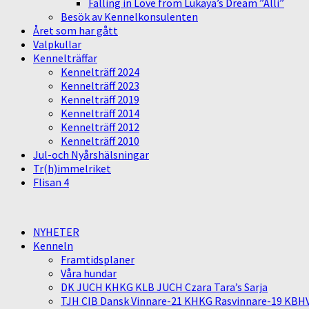
Falling in Love from Lukaya’s Dream ”Alli”
Besök av Kennelkonsulenten
Året som har gått
Valpkullar
Kennelträffar
Kennelträff 2024
Kennelträff 2023
Kennelträff 2019
Kennelträff 2014
Kennelträff 2012
Kennelträff 2010
Jul-och Nyårshälsningar
Tr(h)immelriket
Flisan 4
NYHETER
Kenneln
Framtidsplaner
Våra hundar
DK JUCH KHKG KLB JUCH Czara Tara’s Sarja
TJH CIB Dansk Vinnare-21 KHKG Rasvinnare-19 KBH