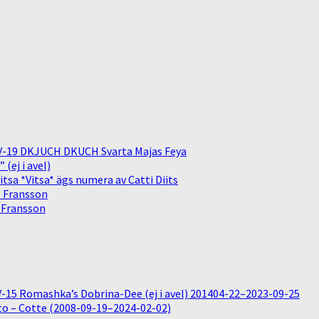
V-19 DKJUCH DKUCH Svarta Majas Feya
(ej i avel)
sa *Vitsa* ägs numera av Catti Diits
. Fransson
. Fransson
15 Romashka’s Dobrina-Dee (ej i avel) 201404-22–2023-09-25
o – Cotte (2008-09-19–2024-02-02)