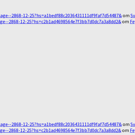
Message--2868-12-25?hs=a1bedf88c2036431111df9faf7d54487&
om
Sv
essage--2868-12-25?hs=c2b1ad4698564e7f3bb7d0dc7a3a8dd2&
om
Fe
Message--2868-12-25?hs=a1bedf88c2036431111df9faf7d54487&
om
Sv
essage--2868-12-25?hs=c2b1ad4698564e7f3bb7d0dc7a3a8dd2&
om
Fe