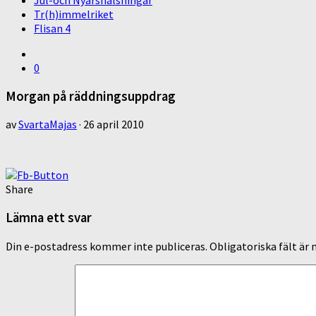
Jul-och Nyårshälsningar
Tr(h)immelriket
Flisan 4
0
Morgan på räddningsuppdrag
av
SvartaMajas
·
26 april 2010
Share
Lämna ett svar
Din e-postadress kommer inte publiceras.
Obligatoriska fält är