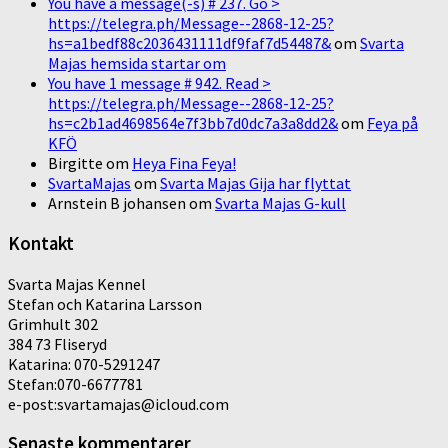
You have a message(-s) # 237. Go >
https://telegra.ph/Message--2868-12-25?
hs=a1bedf88c2036431111df9faf7d54487&
om
Svarta
Majas hemsida startar om
You have 1 message # 942. Read >
https://telegra.ph/Message--2868-12-25?
hs=c2b1ad4698564e7f3bb7d0dc7a3a8dd2&
om
Feya på
KFÖ
Birgitte
om
Heya Fina Feya!
SvartaMajas
om
Svarta Majas Gija har flyttat
Arnstein B johansen
om
Svarta Majas G-kull
Kontakt
Svarta Majas Kennel
Stefan och Katarina Larsson
Grimhult 302
384 73 Fliseryd
Katarina: 070-5291247
Stefan:070-6677781
e-post:svartamajas@icloud.com
Senaste kommentarer