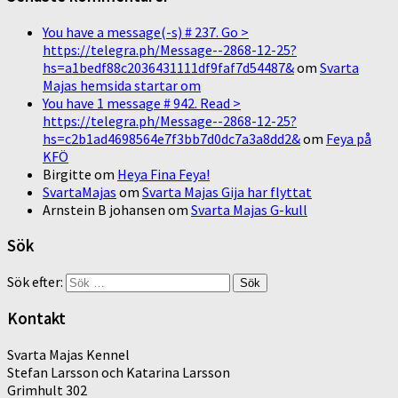
You have a message(-s) # 237. Go >
https://telegra.ph/Message--2868-12-25?
hs=a1bedf88c2036431111df9faf7d54487&
om
Svarta
Majas hemsida startar om
You have 1 message # 942. Read >
https://telegra.ph/Message--2868-12-25?
hs=c2b1ad4698564e7f3bb7d0dc7a3a8dd2&
om
Feya på
KFÖ
Birgitte
om
Heya Fina Feya!
SvartaMajas
om
Svarta Majas Gija har flyttat
Arnstein B johansen
om
Svarta Majas G-kull
Sök
Sök efter:
Kontakt
Svarta Majas Kennel
Stefan Larsson och Katarina Larsson
Grimhult 302