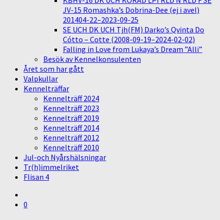
KBHV-16 DK UCH KORAD LPI RLD N RLD F SE
JV-15 Romashka’s Dobrina-Dee (ej i avel)
201404-22–2023-09-25
SE UCH DK UCH Tjh(FM) Darko’s Qvinta Do
Cótto – Cotte (2008-09-19–2024-02-02)
Falling in Love from Lukaya’s Dream ”Alli”
Besök av Kennelkonsulenten
Året som har gått
Valpkullar
Kennelträffar
Kennelträff 2024
Kennelträff 2023
Kennelträff 2019
Kennelträff 2014
Kennelträff 2012
Kennelträff 2010
Jul-och Nyårshälsningar
Tr(h)immelriket
Flisan 4
0