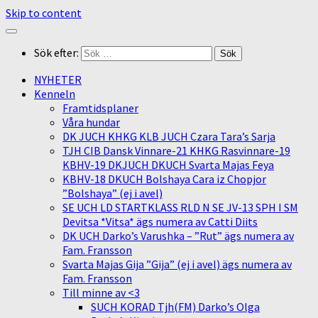
Skip to content
Sök efter:
NYHETER
Kenneln
Framtidsplaner
Våra hundar
DK JUCH KHKG KLB JUCH Czara Tara’s Sarja
TJH CIB Dansk Vinnare-21 KHKG Rasvinnare-19
KBHV-19 DKJUCH DKUCH Svarta Majas Feya
KBHV-18 DKUCH Bolshaya Cara iz Chopjor
”Bolshaya” (ej i avel)
SE UCH LD STARTKLASS RLD N SE JV-13 SPH I SM
Devitsa *Vitsa* ägs numera av Catti Diits
DK UCH Darko’s Varushka – ”Rut” ägs numera av
Fam. Fransson
Svarta Majas Gija ”Gija” (ej i avel) ägs numera av
Fam. Fransson
Till minne av <3
SUCH KORAD Tjh(FM) Darko’s Olga