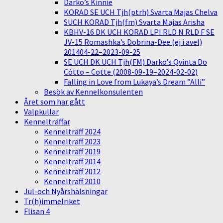
Darko’s Kinnie
KORAD SE UCH Tjh(ptrh) Svarta Majas Chelva
SUCH KORAD Tjh(fm) Svarta Majas Arisha
KBHV-16 DK UCH KORAD LPI RLD N RLD F SE
JV-15 Romashka’s Dobrina-Dee (ej i avel)
201404-22–2023-09-25
SE UCH DK UCH Tjh(FM) Darko’s Qvinta Do
Cótto – Cotte (2008-09-19–2024-02-02)
Falling in Love from Lukaya’s Dream ”Alli”
Besök av Kennelkonsulenten
Året som har gått
Valpkullar
Kennelträffar
Kennelträff 2024
Kennelträff 2023
Kennelträff 2019
Kennelträff 2014
Kennelträff 2012
Kennelträff 2010
Jul-och Nyårshälsningar
Tr(h)immelriket
Flisan 4