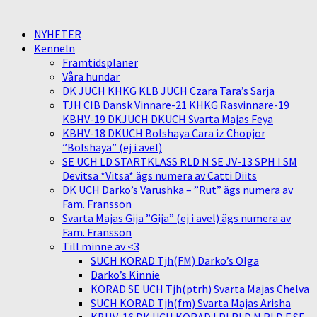
NYHETER
Kenneln
Framtidsplaner
Våra hundar
DK JUCH KHKG KLB JUCH Czara Tara’s Sarja
TJH CIB Dansk Vinnare-21 KHKG Rasvinnare-19
KBHV-19 DKJUCH DKUCH Svarta Majas Feya
KBHV-18 DKUCH Bolshaya Cara iz Chopjor
”Bolshaya” (ej i avel)
SE UCH LD STARTKLASS RLD N SE JV-13 SPH I SM
Devitsa *Vitsa* ägs numera av Catti Diits
DK UCH Darko’s Varushka – ”Rut” ägs numera av
Fam. Fransson
Svarta Majas Gija ”Gija” (ej i avel) ägs numera av
Fam. Fransson
Till minne av <3
SUCH KORAD Tjh(FM) Darko’s Olga
Darko’s Kinnie
KORAD SE UCH Tjh(ptrh) Svarta Majas Chelva
SUCH KORAD Tjh(fm) Svarta Majas Arisha