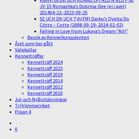
KBHV-16 DK UCH KORAD LPI RLD N RLD F SE
JV-15 Romashka’s Dobrina-Dee (ej i avel)
201404-22–2023-09-25
SE UCH DK UCH Tjh(FM) Darko’s Qvinta Do
Cótto – Cotte (2008-09-19–2024-02-02)
Falling in Love from Lukaya’s Dream ”Alli”
Besök av Kennelkonsulenten
Året som har gått
Valpkullar
Kennelträffar
Kennelträff 2024
Kennelträff 2023
Kennelträff 2019
Kennelträff 2014
Kennelträff 2012
Kennelträff 2010
Jul-och Nyårshälsningar
Tr(h)immelriket
Flisan 4
0