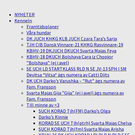
NYHETER
Kenneln
Framtidsplaner
Våra hundar
DK JUCH KHKG KLB JUCH Czara Tara’s Sarja
TJH CIB Dansk Vinnare-21 KHKG Rasvinnare-19
KBHV-19 DKJUCH DKUCH Svarta Majas Feya
KBHV-18 DKUCH Bolshaya Cara iz Chopjor
”Bolshaya” (ej i avel)
SE UCH LD STARTKLASS RLD N SE JV-13 SPH I SM
Devitsa *Vitsa* ägs numera av Catti Diits
DK UCH Darko’s Varushka – ”Rut” ägs numera av
Fam. Fransson
Svarta Majas Gija ”Gija” (ej i avel) ägs numera av
Fam. Fransson
Till minne av <3
SUCH KORAD Tjh(FM) Darko’s Olga
Darko’s Kinnie
KORAD SE UCH Tjh(ptrh) Svarta Majas Chelva
SUCH KORAD Tjh(fm) Svarta Majas Arisha