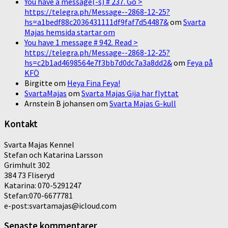
You have a message(-s) # 237. Go >
https://telegra.ph/Message--2868-12-25?
hs=a1bedf88c2036431111df9faf7d54487&
om
Svarta
Majas hemsida startar om
You have 1 message # 942. Read >
https://telegra.ph/Message--2868-12-25?
hs=c2b1ad4698564e7f3bb7d0dc7a3a8dd2&
om
Feya på
KFÖ
Birgitte
om
Heya Fina Feya!
SvartaMajas
om
Svarta Majas Gija har flyttat
Arnstein B johansen
om
Svarta Majas G-kull
Kontakt
Svarta Majas Kennel
Stefan och Katarina Larsson
Grimhult 302
384 73 Fliseryd
Katarina: 070-5291247
Stefan:070-6677781
e-post:svartamajas@icloud.com
Senaste kommentarer