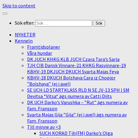
Skip to content
Sök efter:
NYHETER
Kenneln
Framtidsplaner
Våra hundar
DK JUCH KHKG KLB JUCH Czara Tara’s Sarja
TJH CIB Dansk Vinnare-21 KHKG Rasvinnare-19
KBHV-19 DKJUCH DKUCH Svarta Majas Feya
KBHV-18 DKUCH Bolshaya Cara iz Chopjor
”Bolshaya” (ej i avel)
SE UCH LD STARTKLASS RLD N SE JV-13 SPH I SM
Devitsa *Vitsa* ägs numera av Catti Diits
DK UCH Darko’s Varushka – ”Rut” ägs numera av
Fam. Fransson
Svarta Majas Gija ”Gija” (ej i avel) ägs numera av
Fam. Fransson
Till minne av <3
SUCH KORAD Tjh(FM) Darko’s Olga