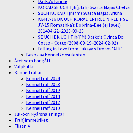
Darko’s Kinnie
KORAD SE UCH Tjh(ptrh) Svarta Majas Chelva
SUCH KORAD Tjh(fm) Svarta Majas Arisha
KBHV-16 DK UCH KORAD LPI RLD N RLD F SE
JV-15 Romashka’s Dobrina-Dee (ej i avel)
201404-22–2023-09-25
SE UCH DK UCH Tjh(FM) Darko’s Qvinta Do
Cótto – Cotte (2008-09-19–2024-02-02)
Falling in Love from Lukaya’s Dream ”Alli”
Besök av Kennelkonsulenten
Året som har gått
Valpkullar
Kennelträffar
Kennelträff 2024
Kennelträff 2023
Kennelträff 2019
Kennelträff 2014
Kennelträff 2012
Kennelträff 2010
Jul-och Nyårshälsningar
Tr(h)immelriket
Flisan 4