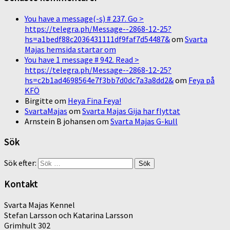
You have a message(-s) # 237. Go >
https://telegra.ph/Message--2868-12-25?
hs=a1bedf88c2036431111df9faf7d54487&
om
Svarta
Majas hemsida startar om
You have 1 message # 942. Read >
https://telegra.ph/Message--2868-12-25?
hs=c2b1ad4698564e7f3bb7d0dc7a3a8dd2&
om
Feya på
KFÖ
Birgitte
om
Heya Fina Feya!
SvartaMajas
om
Svarta Majas Gija har flyttat
Arnstein B johansen
om
Svarta Majas G-kull
Sök
Sök efter:
Kontakt
Svarta Majas Kennel
Stefan Larsson och Katarina Larsson
Grimhult 302