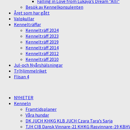
Falling in Love from Lukaya’s Dream ”Alli”
Besök av Kennelkonsulenten
Året som har gått
Valpkullar
Kennelträffar
Kennelträff 2024
Kennelträff 2023
Kennelträff 2019
Kennelträff 2014
Kennelträff 2012
Kennelträff 2010
Jul-och Nyårshälsningar
Tr(h)immelriket
Flisan 4
NYHETER
Kenneln
Framtidsplaner
Våra hundar
DK JUCH KHKG KLB JUCH Czara Tara’s Sarja
TJH CIB Dansk Vinnare-21 KHKG Rasvinnare-19 KBH