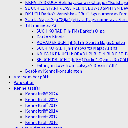
KBHV-18 DKUCH Bolshaya Cara iz Chopjor ”Bolshaya” 
SE UCH LD STARTKLASS RLD N SE JV-13 SPH I SM Devit
DK UCH Darko’s Varushka – ”Rut” ägs numera av Fam
Svarta Majas Gija ”Gija” (ej i avel) ägs numera av Fam
Till minne av <3
SUCH KORAD Tjh(FM) Darko’s Olga
Darko’s Kinnie
KORAD SE UCH Tjh(ptrh) Svarta Majas Chelva
SUCH KORAD Tjh(fm) Svarta Majas Arisha
KBHV-16 DK UCH KORAD LPI RLD N RLD F SE JV-
SE UCH DK UCH Tjh(FM) Darko’s Qvinta Do Cótt
Falling in Love from Lukaya’s Dream ”Alli”
Besök av Kennelkonsulenten
Året som har gått
Valpkullar
Kennelträffar
Kennelträff 2024
Kennelträff 2023
Kennelträff 2019
Kennelträff 2014
Kennelträff 2012
Kennelträff 2010