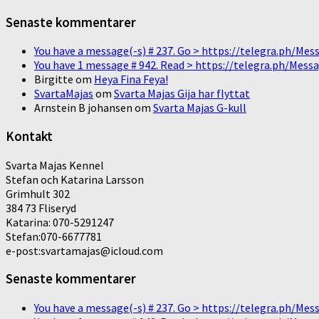
Senaste kommentarer
You have a message(-s) # 237. Go > https://telegra.ph/
You have 1 message # 942. Read > https://telegra.ph/M
Birgitte
om
Heya Fina Feya!
SvartaMajas
om
Svarta Majas Gija har flyttat
Arnstein B johansen
om
Svarta Majas G-kull
Kontakt
Svarta Majas Kennel
Stefan och Katarina Larsson
Grimhult 302
384 73 Fliseryd
Katarina: 070-5291247
Stefan:070-6677781
e-post:svartamajas@icloud.com
Senaste kommentarer
You have a message(-s) # 237. Go > https://telegra.ph/