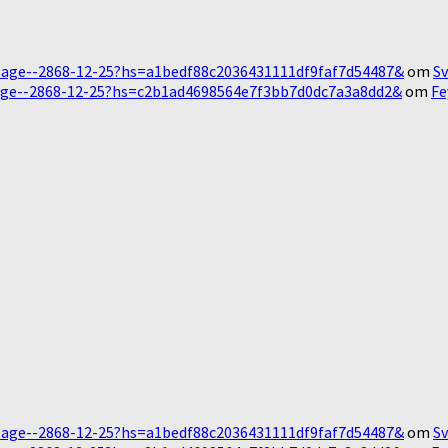
Message--2868-12-25?hs=a1bedf88c2036431111df9faf7d54487&
om
Sv
essage--2868-12-25?hs=c2b1ad4698564e7f3bb7d0dc7a3a8dd2&
om
Fe
Message--2868-12-25?hs=a1bedf88c2036431111df9faf7d54487&
om
Sv