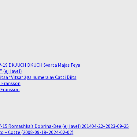
V-19 DKJUCH DKUCH Svarta Majas Feya
(ej i avel)
sa *Vitsa* ägs numera av Catti Diits
. Fransson
. Fransson
15 Romashka’s Dobrina-Dee (ej i avel) 201404-22–2023-09-25
o – Cotte (2008-09-19–2024-02-02)