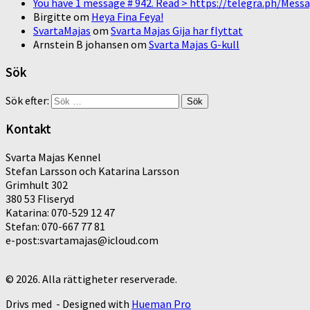
You have 1 message # 942. Read > https://telegra.ph/M
Birgitte
om
Heya Fina Feya!
SvartaMajas
om
Svarta Majas Gija har flyttat
Arnstein B johansen
om
Svarta Majas G-kull
Sök
Sök efter:
Kontakt
Svarta Majas Kennel
Stefan Larsson och Katarina Larsson
Grimhult 302
380 53 Fliseryd
Katarina: 070-529 12 47
Stefan: 070-667 77 81
e-post:svartamajas@icloud.com
© 2026. Alla rättigheter reserverade.
Drivs med
- Designed with
Hueman Pro