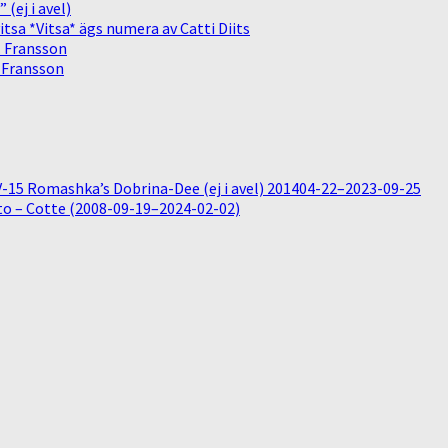
(ej i avel)
sa *Vitsa* ägs numera av Catti Diits
. Fransson
. Fransson
15 Romashka’s Dobrina-Dee (ej i avel) 201404-22–2023-09-25
o – Cotte (2008-09-19–2024-02-02)