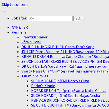
Skip to content
Sök efter:
NYHETER
Kenneln
Framtidsplaner
Våra hundar
DK JUCH KHKG KLB JUCH Czara Tara’s Sarja
TJH CIB Dansk Vinnare-21 KHKG Rasvinnare-19 KBH
KBHV-18 DKUCH Bolshaya Cara iz Chopjor ”Bolshaya” 
SE UCH LD STARTKLASS RLD N SE JV-13 SPH I SM Devit
DK UCH Darko’s Varushka – ”Rut” ägs numera av Fam
Svarta Majas Gija ”Gija” (ej i avel) ägs numera av Fam
Till minne av <3
SUCH KORAD Tjh(FM) Darko’s Olga
Darko’s Kinnie
KORAD SE UCH Tjh(ptrh) Svarta Majas Chelva
SUCH KORAD Tjh(fm) Svarta Majas Arisha
KBHV-16 DK UCH KORAD LPI RLD N RLD F SE JV-
SE UCH DK UCH Tjh(FM) Darko’s Qvinta Do Cótt