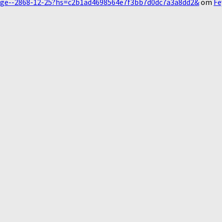
essage--2868-12-25?hs=c2b1ad4698564e7f3bb7d0dc7a3a8dd2&
om
Fe