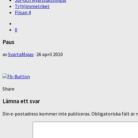
Jul-och Nyårshälsningar
Tr(h)immelriket
Flisan 4
0
Paus
av
SvartaMajas
·
26 april 2010
Share
Lämna ett svar
Din e-postadress kommer inte publiceras.
Obligatoriska fält är