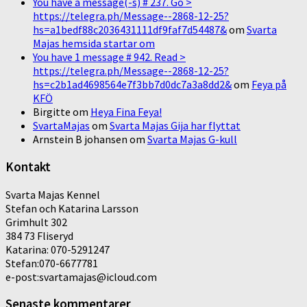
You have a message(-s) # 237. Go >
https://telegra.ph/Message--2868-12-25?
hs=a1bedf88c2036431111df9faf7d54487&
om
Svarta
Majas hemsida startar om
You have 1 message # 942. Read >
https://telegra.ph/Message--2868-12-25?
hs=c2b1ad4698564e7f3bb7d0dc7a3a8dd2&
om
Feya på
KFÖ
Birgitte
om
Heya Fina Feya!
SvartaMajas
om
Svarta Majas Gija har flyttat
Arnstein B johansen
om
Svarta Majas G-kull
Kontakt
Svarta Majas Kennel
Stefan och Katarina Larsson
Grimhult 302
384 73 Fliseryd
Katarina: 070-5291247
Stefan:070-6677781
e-post:svartamajas@icloud.com
Senaste kommentarer