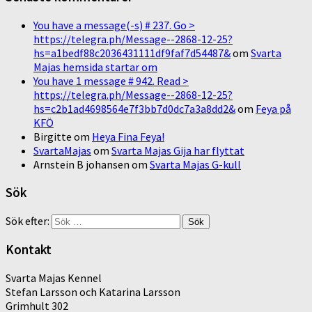
You have a message(-s) # 237. Go >
https://telegra.ph/Message--2868-12-25?
hs=a1bedf88c2036431111df9faf7d54487&
om
Svarta
Majas hemsida startar om
You have 1 message # 942. Read >
https://telegra.ph/Message--2868-12-25?
hs=c2b1ad4698564e7f3bb7d0dc7a3a8dd2&
om
Feya på
KFÖ
Birgitte
om
Heya Fina Feya!
SvartaMajas
om
Svarta Majas Gija har flyttat
Arnstein B johansen
om
Svarta Majas G-kull
Sök
Sök efter:
Kontakt
Svarta Majas Kennel
Stefan Larsson och Katarina Larsson
Grimhult 302