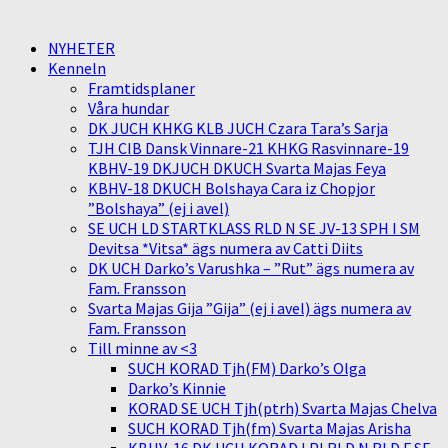
NYHETER
Kenneln
Framtidsplaner
Våra hundar
DK JUCH KHKG KLB JUCH Czara Tara’s Sarja
TJH CIB Dansk Vinnare-21 KHKG Rasvinnare-19
KBHV-19 DKJUCH DKUCH Svarta Majas Feya
KBHV-18 DKUCH Bolshaya Cara iz Chopjor
”Bolshaya” (ej i avel)
SE UCH LD STARTKLASS RLD N SE JV-13 SPH I SM
Devitsa *Vitsa* ägs numera av Catti Diits
DK UCH Darko’s Varushka – ”Rut” ägs numera av
Fam. Fransson
Svarta Majas Gija ”Gija” (ej i avel) ägs numera av
Fam. Fransson
Till minne av <3
SUCH KORAD Tjh(FM) Darko’s Olga
Darko’s Kinnie
KORAD SE UCH Tjh(ptrh) Svarta Majas Chelva
SUCH KORAD Tjh(fm) Svarta Majas Arisha