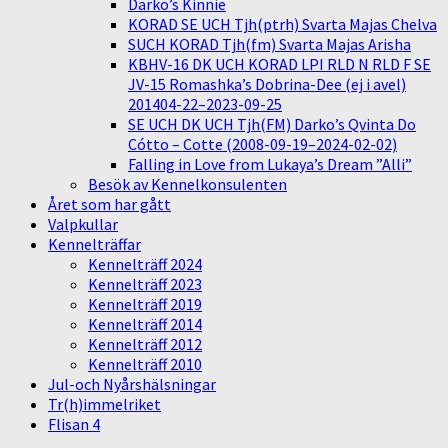
Darko’s Kinnie
KORAD SE UCH Tjh(ptrh) Svarta Majas Chelva
SUCH KORAD Tjh(fm) Svarta Majas Arisha
KBHV-16 DK UCH KORAD LPI RLD N RLD F SE
JV-15 Romashka’s Dobrina-Dee (ej i avel)
201404-22–2023-09-25
SE UCH DK UCH Tjh(FM) Darko’s Qvinta Do
Cótto – Cotte (2008-09-19–2024-02-02)
Falling in Love from Lukaya’s Dream ”Alli”
Besök av Kennelkonsulenten
Året som har gått
Valpkullar
Kennelträffar
Kennelträff 2024
Kennelträff 2023
Kennelträff 2019
Kennelträff 2014
Kennelträff 2012
Kennelträff 2010
Jul-och Nyårshälsningar
Tr(h)immelriket
Flisan 4