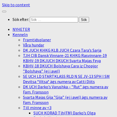
Skip to content
Sök efter:
NYHETER
Kenneln
Framtidsplaner
Våra hundar
DK JUCH KHKG KLB JUCH Czara Tara’s Sarja
TJH CIB Dansk Vinnare-21 KHKG Rasvinnare-19
KBHV-19 DKJUCH DKUCH Svarta Majas Feya
KBHV-18 DKUCH Bolshaya Cara iz Chopjor
”Bolshaya” (ej i avel)
SE UCH LD STARTKLASS RLD N SE JV-13 SPH I SM
Devitsa *Vitsa* ägs numera av Catti Diits
DK UCH Darko’s Varushka – ”Rut” ägs numera av
Fam. Fransson
Svarta Majas Gija ”Gija” (ej i avel) ägs numera av
Fam. Fransson
Till minne av <3
SUCH KORAD Tjh(FM) Darko’s Olga