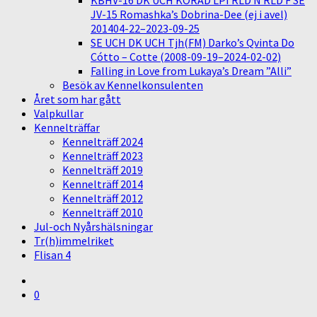
KBHV-16 DK UCH KORAD LPI RLD N RLD F SE
JV-15 Romashka’s Dobrina-Dee (ej i avel)
201404-22–2023-09-25
SE UCH DK UCH Tjh(FM) Darko’s Qvinta Do
Cótto – Cotte (2008-09-19–2024-02-02)
Falling in Love from Lukaya’s Dream ”Alli”
Besök av Kennelkonsulenten
Året som har gått
Valpkullar
Kennelträffar
Kennelträff 2024
Kennelträff 2023
Kennelträff 2019
Kennelträff 2014
Kennelträff 2012
Kennelträff 2010
Jul-och Nyårshälsningar
Tr(h)immelriket
Flisan 4
0