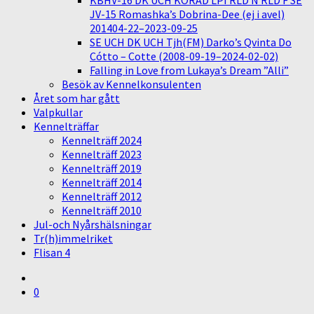
KBHV-16 DK UCH KORAD LPI RLD N RLD F SE
JV-15 Romashka’s Dobrina-Dee (ej i avel)
201404-22–2023-09-25
SE UCH DK UCH Tjh(FM) Darko’s Qvinta Do
Cótto – Cotte (2008-09-19–2024-02-02)
Falling in Love from Lukaya’s Dream ”Alli”
Besök av Kennelkonsulenten
Året som har gått
Valpkullar
Kennelträffar
Kennelträff 2024
Kennelträff 2023
Kennelträff 2019
Kennelträff 2014
Kennelträff 2012
Kennelträff 2010
Jul-och Nyårshälsningar
Tr(h)immelriket
Flisan 4
0