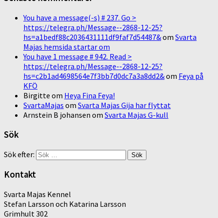
You have a message(-s) # 237. Go >
https://telegra.ph/Message--2868-12-25?
hs=a1bedf88c2036431111df9faf7d54487&
om
Svarta
Majas hemsida startar om
You have 1 message # 942. Read >
https://telegra.ph/Message--2868-12-25?
hs=c2b1ad4698564e7f3bb7d0dc7a3a8dd2&
om
Feya på
KFÖ
Birgitte
om
Heya Fina Feya!
SvartaMajas
om
Svarta Majas Gija har flyttat
Arnstein B johansen
om
Svarta Majas G-kull
Sök
Sök efter:
Kontakt
Svarta Majas Kennel
Stefan Larsson och Katarina Larsson
Grimhult 302