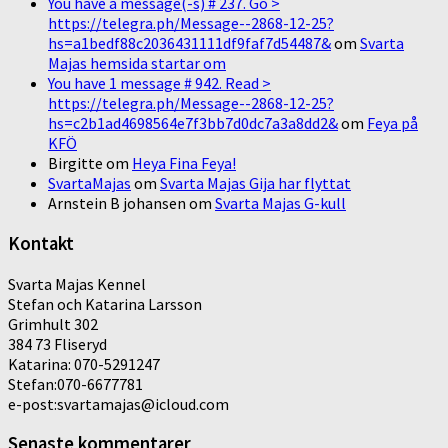
You have a message(-s) # 237. Go >
https://telegra.ph/Message--2868-12-25?
hs=a1bedf88c2036431111df9faf7d54487&
om
Svarta
Majas hemsida startar om
You have 1 message # 942. Read >
https://telegra.ph/Message--2868-12-25?
hs=c2b1ad4698564e7f3bb7d0dc7a3a8dd2&
om
Feya på
KFÖ
Birgitte
om
Heya Fina Feya!
SvartaMajas
om
Svarta Majas Gija har flyttat
Arnstein B johansen
om
Svarta Majas G-kull
Kontakt
Svarta Majas Kennel
Stefan och Katarina Larsson
Grimhult 302
384 73 Fliseryd
Katarina: 070-5291247
Stefan:070-6677781
e-post:svartamajas@icloud.com
Senaste kommentarer