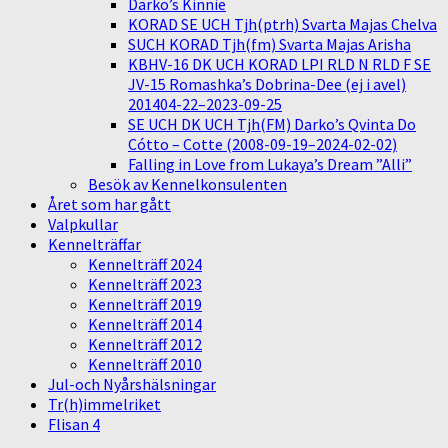
Darko’s Kinnie
KORAD SE UCH Tjh(ptrh) Svarta Majas Chelva
SUCH KORAD Tjh(fm) Svarta Majas Arisha
KBHV-16 DK UCH KORAD LPI RLD N RLD F SE
JV-15 Romashka’s Dobrina-Dee (ej i avel)
201404-22–2023-09-25
SE UCH DK UCH Tjh(FM) Darko’s Qvinta Do
Cótto – Cotte (2008-09-19–2024-02-02)
Falling in Love from Lukaya’s Dream ”Alli”
Besök av Kennelkonsulenten
Året som har gått
Valpkullar
Kennelträffar
Kennelträff 2024
Kennelträff 2023
Kennelträff 2019
Kennelträff 2014
Kennelträff 2012
Kennelträff 2010
Jul-och Nyårshälsningar
Tr(h)immelriket
Flisan 4