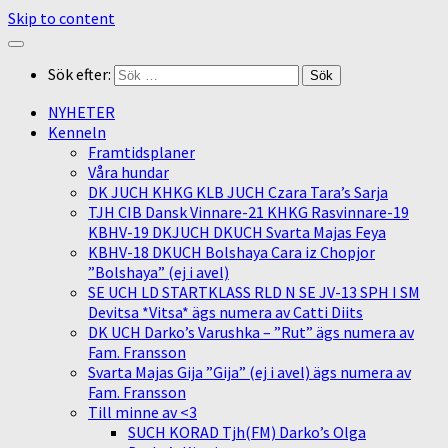
Skip to content
Sök efter:
NYHETER
Kenneln
Framtidsplaner
Våra hundar
DK JUCH KHKG KLB JUCH Czara Tara’s Sarja
TJH CIB Dansk Vinnare-21 KHKG Rasvinnare-19
KBHV-19 DKJUCH DKUCH Svarta Majas Feya
KBHV-18 DKUCH Bolshaya Cara iz Chopjor
”Bolshaya” (ej i avel)
SE UCH LD STARTKLASS RLD N SE JV-13 SPH I SM
Devitsa *Vitsa* ägs numera av Catti Diits
DK UCH Darko’s Varushka – ”Rut” ägs numera av
Fam. Fransson
Svarta Majas Gija ”Gija” (ej i avel) ägs numera av
Fam. Fransson
Till minne av <3
SUCH KORAD Tjh(FM) Darko’s Olga