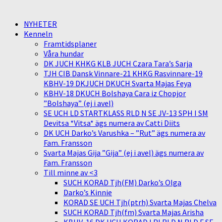
NYHETER
Kenneln
Framtidsplaner
Våra hundar
DK JUCH KHKG KLB JUCH Czara Tara’s Sarja
TJH CIB Dansk Vinnare-21 KHKG Rasvinnare-19
KBHV-19 DKJUCH DKUCH Svarta Majas Feya
KBHV-18 DKUCH Bolshaya Cara iz Chopjor
”Bolshaya” (ej i avel)
SE UCH LD STARTKLASS RLD N SE JV-13 SPH I SM
Devitsa *Vitsa* ägs numera av Catti Diits
DK UCH Darko’s Varushka – ”Rut” ägs numera av
Fam. Fransson
Svarta Majas Gija ”Gija” (ej i avel) ägs numera av
Fam. Fransson
Till minne av <3
SUCH KORAD Tjh(FM) Darko’s Olga
Darko’s Kinnie
KORAD SE UCH Tjh(ptrh) Svarta Majas Chelva
SUCH KORAD Tjh(fm) Svarta Majas Arisha