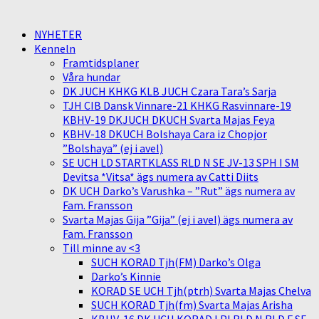
NYHETER
Kenneln
Framtidsplaner
Våra hundar
DK JUCH KHKG KLB JUCH Czara Tara’s Sarja
TJH CIB Dansk Vinnare-21 KHKG Rasvinnare-19
KBHV-19 DKJUCH DKUCH Svarta Majas Feya
KBHV-18 DKUCH Bolshaya Cara iz Chopjor
”Bolshaya” (ej i avel)
SE UCH LD STARTKLASS RLD N SE JV-13 SPH I SM
Devitsa *Vitsa* ägs numera av Catti Diits
DK UCH Darko’s Varushka – ”Rut” ägs numera av
Fam. Fransson
Svarta Majas Gija ”Gija” (ej i avel) ägs numera av
Fam. Fransson
Till minne av <3
SUCH KORAD Tjh(FM) Darko’s Olga
Darko’s Kinnie
KORAD SE UCH Tjh(ptrh) Svarta Majas Chelva
SUCH KORAD Tjh(fm) Svarta Majas Arisha