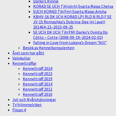
Darko’s Kinnie
KORAD SE UCH Tjh(ptrh) Svarta Majas Chelva
SUCH KORAD Tjh(fm) Svarta Majas Arisha
KBHV-16 DK UCH KORAD LPI RLD N RLD F SE
JV-15 Romashka’s Dobrina-Dee (ej i avel)
201404-22–2023-09-25
SE UCH DK UCH Tjh(FM) Darko’s Qvinta Do
Cótto – Cotte (2008-09-19–2024-02-02)
Falling in Love from Lukaya’s Dream ”Alli”
Besök av Kennelkonsulenten
Året som har gått
Valpkullar
Kennelträffar
Kennelträff 2024
Kennelträff 2023
Kennelträff 2019
Kennelträff 2014
Kennelträff 2012
Kennelträff 2010
Jul-och Nyårshälsningar
Tr(h)immelriket
Flisan 4