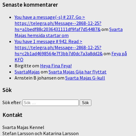
Senaste kommentarer
You have a message(-s) # 237. Go >
https://telegra.ph/Message--2868-12-25?
hs=a1bedf88c2036431111df9faf7d54487&
om
Svarta
Majas hemsida startar om
You have 1 message # 942. Read >
https://telegra.ph/Message--2868-12-25?
hs=c2b1ad4698564e7f3bb7d0dc7a3a8dd2&
om
Feya på
KFÖ
Birgitte
om
Heya Fina Feya!
SvartaMajas
om
Svarta Majas Gija har flyttat
Arnstein B johansen
om
Svarta Majas G-kull
Sök
Sök efter:
Kontakt
Svarta Majas Kennel
Stefan Larsson och Katarina Larsson