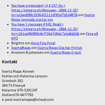
You have a message(-s) # 237. Go >
https://telegra.ph/Message--2868-12-25?
hs=a1bedf88c2036431111df9faf7d54487&
om
Svarta
Majas hemsida startar om
You have 1 message # 942. Read >
https://telegra.ph/Message--2868-12-25?
hs=c2b1ad4698564e7f3bb7d0dc7a3a8dd2&
om
Feya på
KFÖ
Birgitte
om
Heya Fina Feya!
SvartaMajas
om
Svarta Majas Gija har flyttat
Arnstein B johansen
om
Svarta Majas G-kull
Kontakt
Svarta Majas Kennel
Stefan och Katarina Larsson
Grimhult 302
384 73 Fliseryd
Katarina: 070-5291247
Stefan:070-6677781
e-post:svartamajas@icloud.com