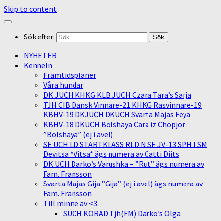
Skip to content
Sök efter:
NYHETER
Kenneln
Framtidsplaner
Våra hundar
DK JUCH KHKG KLB JUCH Czara Tara’s Sarja
TJH CIB Dansk Vinnare-21 KHKG Rasvinnare-19
KBHV-19 DKJUCH DKUCH Svarta Majas Feya
KBHV-18 DKUCH Bolshaya Cara iz Chopjor
”Bolshaya” (ej i avel)
SE UCH LD STARTKLASS RLD N SE JV-13 SPH I SM
Devitsa *Vitsa* ägs numera av Catti Diits
DK UCH Darko’s Varushka – ”Rut” ägs numera av
Fam. Fransson
Svarta Majas Gija ”Gija” (ej i avel) ägs numera av
Fam. Fransson
Till minne av <3
SUCH KORAD Tjh(FM) Darko’s Olga