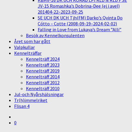
KBHV-16 DK UCH KORAD LPI RLD N RLD F SE
JV-15 Romashka’s Dobrina-Dee (ej i avel)
201404-22–2023-09-25
SE UCH DK UCH Tjh(FM) Darko’s Qvinta Do
Cótto – Cotte (2008-09-19–2024-02-02)
Falling in Love from Lukaya’s Dream ”Alli”
Besök av Kennelkonsulenten
Året som har gått
Valpkullar
Kennelträffar
Kennelträff 2024
Kennelträff 2023
Kennelträff 2019
Kennelträff 2014
Kennelträff 2012
Kennelträff 2010
Jul-och Nyårshälsningar
Tr(h)immelriket
Flisan 4
0