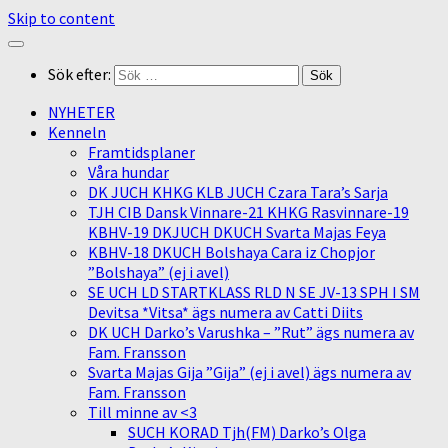
Skip to content
Sök efter:
NYHETER
Kenneln
Framtidsplaner
Våra hundar
DK JUCH KHKG KLB JUCH Czara Tara’s Sarja
TJH CIB Dansk Vinnare-21 KHKG Rasvinnare-19
KBHV-19 DKJUCH DKUCH Svarta Majas Feya
KBHV-18 DKUCH Bolshaya Cara iz Chopjor
”Bolshaya” (ej i avel)
SE UCH LD STARTKLASS RLD N SE JV-13 SPH I SM
Devitsa *Vitsa* ägs numera av Catti Diits
DK UCH Darko’s Varushka – ”Rut” ägs numera av
Fam. Fransson
Svarta Majas Gija ”Gija” (ej i avel) ägs numera av
Fam. Fransson
Till minne av <3
SUCH KORAD Tjh(FM) Darko’s Olga