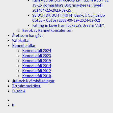
KBHV-16 DK UCH KORAD LPI RLD N RLD F SE
JV-15 Romashka’s Dobrina-Dee (ej i avel)
201404-22–2023-09-25
SE UCH DK UCH Tjh(FM) Darko’s Qvinta Do
Cótto – Cotte (2008-09-19–2024-02-02)
Falling in Love from Lukaya’s Dream ”Alli”
Besök av Kennelkonsulenten
Året som har gått
Valpkullar
Kennelträffar
Kennelträff 2024
Kennelträff 2023
Kennelträff 2019
Kennelträff 2014
Kennelträff 2012
Kennelträff 2010
Jul-och Nyårshälsningar
Tr(h)immelriket
Flisan 4
0