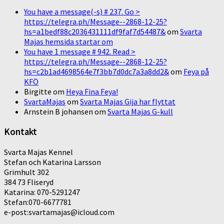
You have a message(-s) # 237. Go >
https://telegra.ph/Message--2868-12-25?
hs=a1bedf88c2036431111df9faf7d54487&
om
Svarta
Majas hemsida startar om
You have 1 message # 942. Read >
https://telegra.ph/Message--2868-12-25?
hs=c2b1ad4698564e7f3bb7d0dc7a3a8dd2&
om
Feya på
KFÖ
Birgitte
om
Heya Fina Feya!
SvartaMajas
om
Svarta Majas Gija har flyttat
Arnstein B johansen
om
Svarta Majas G-kull
Kontakt
Svarta Majas Kennel
Stefan och Katarina Larsson
Grimhult 302
384 73 Fliseryd
Katarina: 070-5291247
Stefan:070-6677781
e-post:svartamajas@icloud.com