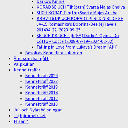
Darko’s Kinnie
KORAD SE UCH Tjh(ptrh) Svarta Majas Chelva
SUCH KORAD Tjh(fm) Svarta Majas Arisha
KBHV-16 DK UCH KORAD LPI RLD N RLD F SE
JV-15 Romashka’s Dobrina-Dee (ej i avel)
201404-22–2023-09-25
SE UCH DK UCH Tjh(FM) Darko’s Qvinta Do
Cótto – Cotte (2008-09-19–2024-02-02)
Falling in Love from Lukaya’s Dream ”Alli”
Besök av Kennelkonsulenten
Året som har gått
Valpkullar
Kennelträffar
Kennelträff 2024
Kennelträff 2023
Kennelträff 2019
Kennelträff 2014
Kennelträff 2012
Kennelträff 2010
Jul-och Nyårshälsningar
Tr(h)immelriket
Flisan 4