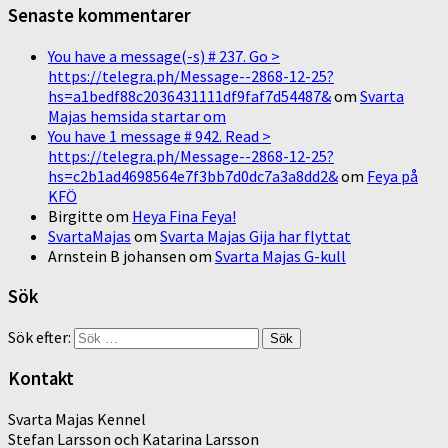
Senaste kommentarer
You have a message(-s) # 237. Go >
https://telegra.ph/Message--2868-12-25?
hs=a1bedf88c2036431111df9faf7d54487&
om
Svarta
Majas hemsida startar om
You have 1 message # 942. Read >
https://telegra.ph/Message--2868-12-25?
hs=c2b1ad4698564e7f3bb7d0dc7a3a8dd2&
om
Feya på
KFÖ
Birgitte
om
Heya Fina Feya!
SvartaMajas
om
Svarta Majas Gija har flyttat
Arnstein B johansen
om
Svarta Majas G-kull
Sök
Sök efter:
Kontakt
Svarta Majas Kennel
Stefan Larsson och Katarina Larsson