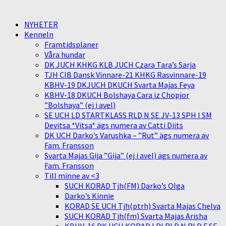
NYHETER
Kenneln
Framtidsplaner
Våra hundar
DK JUCH KHKG KLB JUCH Czara Tara’s Sarja
TJH CIB Dansk Vinnare-21 KHKG Rasvinnare-19
KBHV-19 DKJUCH DKUCH Svarta Majas Feya
KBHV-18 DKUCH Bolshaya Cara iz Chopjor
”Bolshaya” (ej i avel)
SE UCH LD STARTKLASS RLD N SE JV-13 SPH I SM
Devitsa *Vitsa* ägs numera av Catti Diits
DK UCH Darko’s Varushka – ”Rut” ägs numera av
Fam. Fransson
Svarta Majas Gija ”Gija” (ej i avel) ägs numera av
Fam. Fransson
Till minne av <3
SUCH KORAD Tjh(FM) Darko’s Olga
Darko’s Kinnie
KORAD SE UCH Tjh(ptrh) Svarta Majas Chelva
SUCH KORAD Tjh(fm) Svarta Majas Arisha