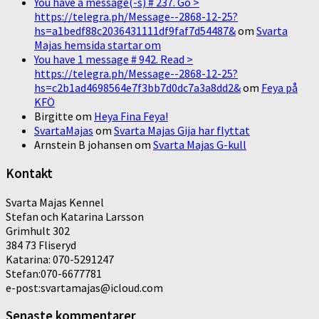
You have a message(-s) # 237. Go >
https://telegra.ph/Message--2868-12-25?
hs=a1bedf88c2036431111df9faf7d54487&
om
Svarta
Majas hemsida startar om
You have 1 message # 942. Read >
https://telegra.ph/Message--2868-12-25?
hs=c2b1ad4698564e7f3bb7d0dc7a3a8dd2&
om
Feya på
KFÖ
Birgitte
om
Heya Fina Feya!
SvartaMajas
om
Svarta Majas Gija har flyttat
Arnstein B johansen
om
Svarta Majas G-kull
Kontakt
Svarta Majas Kennel
Stefan och Katarina Larsson
Grimhult 302
384 73 Fliseryd
Katarina: 070-5291247
Stefan:070-6677781
e-post:svartamajas@icloud.com
Senaste kommentarer