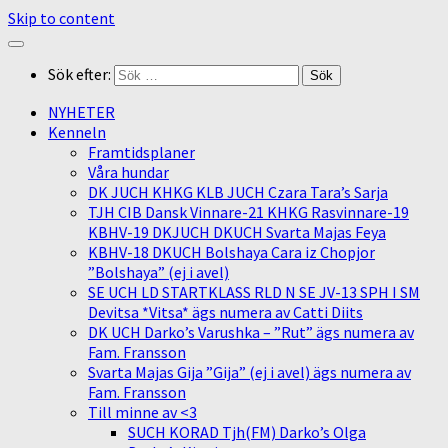
Skip to content
Sök efter:
NYHETER
Kenneln
Framtidsplaner
Våra hundar
DK JUCH KHKG KLB JUCH Czara Tara’s Sarja
TJH CIB Dansk Vinnare-21 KHKG Rasvinnare-19
KBHV-19 DKJUCH DKUCH Svarta Majas Feya
KBHV-18 DKUCH Bolshaya Cara iz Chopjor
”Bolshaya” (ej i avel)
SE UCH LD STARTKLASS RLD N SE JV-13 SPH I SM
Devitsa *Vitsa* ägs numera av Catti Diits
DK UCH Darko’s Varushka – ”Rut” ägs numera av
Fam. Fransson
Svarta Majas Gija ”Gija” (ej i avel) ägs numera av
Fam. Fransson
Till minne av <3
SUCH KORAD Tjh(FM) Darko’s Olga