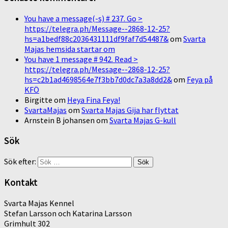
You have a message(-s) # 237. Go >
https://telegra.ph/Message--2868-12-25?
hs=a1bedf88c2036431111df9faf7d54487&
om
Svarta
Majas hemsida startar om
You have 1 message # 942. Read >
https://telegra.ph/Message--2868-12-25?
hs=c2b1ad4698564e7f3bb7d0dc7a3a8dd2&
om
Feya på
KFÖ
Birgitte
om
Heya Fina Feya!
SvartaMajas
om
Svarta Majas Gija har flyttat
Arnstein B johansen
om
Svarta Majas G-kull
Sök
Sök efter:
Kontakt
Svarta Majas Kennel
Stefan Larsson och Katarina Larsson
Grimhult 302