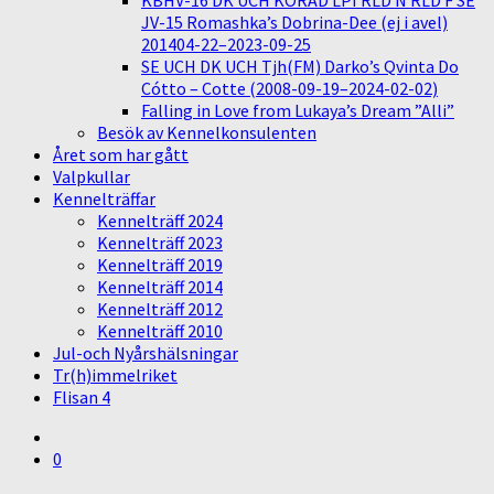
KBHV-16 DK UCH KORAD LPI RLD N RLD F SE
JV-15 Romashka’s Dobrina-Dee (ej i avel)
201404-22–2023-09-25
SE UCH DK UCH Tjh(FM) Darko’s Qvinta Do
Cótto – Cotte (2008-09-19–2024-02-02)
Falling in Love from Lukaya’s Dream ”Alli”
Besök av Kennelkonsulenten
Året som har gått
Valpkullar
Kennelträffar
Kennelträff 2024
Kennelträff 2023
Kennelträff 2019
Kennelträff 2014
Kennelträff 2012
Kennelträff 2010
Jul-och Nyårshälsningar
Tr(h)immelriket
Flisan 4
0