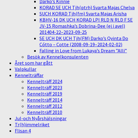
Darko’s Kinnie
KORAD SE UCH Tjh(ptrh) Svarta Majas Chelva
SUCH KORAD Tjh(fm) Svarta Majas Arisha
KBHV-16 DK UCH KORAD LPI RLD N RLD F SE
JV-15 Romashka’s Dobrina-Dee (ej i avel)
201404-22–2023-09-25
SE UCH DK UCH Tjh(FM) Darko’s Qvinta Do
Cótto – Cotte (2008-09-19–2024-02-02)
Falling in Love from Lukaya’s Dream ”Alli”
Besök av Kennelkonsulenten
Året som har gått
Valpkullar
Kennelträffar
Kennelträff 2024
Kennelträff 2023
Kennelträff 2019
Kennelträff 2014
Kennelträff 2012
Kennelträff 2010
Jul-och Nyårshälsningar
Tr(h)immelriket
Flisan 4