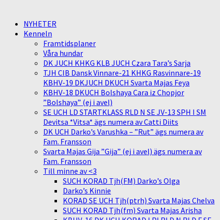
NYHETER
Kenneln
Framtidsplaner
Våra hundar
DK JUCH KHKG KLB JUCH Czara Tara’s Sarja
TJH CIB Dansk Vinnare-21 KHKG Rasvinnare-19
KBHV-19 DKJUCH DKUCH Svarta Majas Feya
KBHV-18 DKUCH Bolshaya Cara iz Chopjor
”Bolshaya” (ej i avel)
SE UCH LD STARTKLASS RLD N SE JV-13 SPH I SM
Devitsa *Vitsa* ägs numera av Catti Diits
DK UCH Darko’s Varushka – ”Rut” ägs numera av
Fam. Fransson
Svarta Majas Gija ”Gija” (ej i avel) ägs numera av
Fam. Fransson
Till minne av <3
SUCH KORAD Tjh(FM) Darko’s Olga
Darko’s Kinnie
KORAD SE UCH Tjh(ptrh) Svarta Majas Chelva
SUCH KORAD Tjh(fm) Svarta Majas Arisha