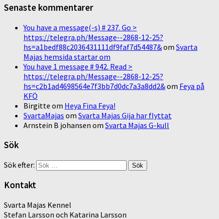
Senaste kommentarer
You have a message(-s) # 237. Go >
https://telegra.ph/Message--2868-12-25?
hs=a1bedf88c2036431111df9faf7d54487&
om
Svarta
Majas hemsida startar om
You have 1 message # 942. Read >
https://telegra.ph/Message--2868-12-25?
hs=c2b1ad4698564e7f3bb7d0dc7a3a8dd2&
om
Feya på
KFÖ
Birgitte
om
Heya Fina Feya!
SvartaMajas
om
Svarta Majas Gija har flyttat
Arnstein B johansen
om
Svarta Majas G-kull
Sök
Sök efter:
Kontakt
Svarta Majas Kennel
Stefan Larsson och Katarina Larsson