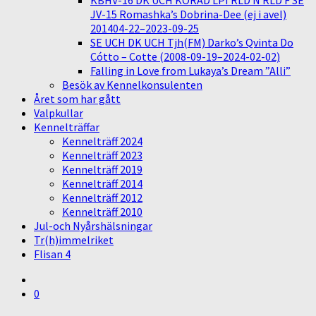
KBHV-16 DK UCH KORAD LPI RLD N RLD F SE
JV-15 Romashka’s Dobrina-Dee (ej i avel)
201404-22–2023-09-25
SE UCH DK UCH Tjh(FM) Darko’s Qvinta Do
Cótto – Cotte (2008-09-19–2024-02-02)
Falling in Love from Lukaya’s Dream ”Alli”
Besök av Kennelkonsulenten
Året som har gått
Valpkullar
Kennelträffar
Kennelträff 2024
Kennelträff 2023
Kennelträff 2019
Kennelträff 2014
Kennelträff 2012
Kennelträff 2010
Jul-och Nyårshälsningar
Tr(h)immelriket
Flisan 4
0