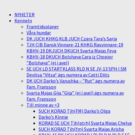
NYHETER
Kenneln
Framtidsplaner
Våra hundar
DK JUCH KHKG KLB JUCH Czara Tara’s Sarja
TJH CIB Dansk Vinnare-21 KHKG Rasvinnare-19
KBHV-19 DKJUCH DKUCH Svarta Majas Feya
KBHV-18 DKUCH Bolshaya Cara iz Chopjor
”Bolshaya” (ej i avel)
SE UCH LD STARTKLASS RLD N SE JV-13 SPH I SM
Devitsa *Vitsa* ägs numera av Catti Diits
DK UCH Darko’s Varushka – ”Rut” ägs numera av
Fam. Fransson
Svarta Majas Gija ”Gija” (ej i avel) ägs numera av
Fam. Fransson
Till minne av <3
SUCH KORAD Tjh(FM) Darko’s Olga
Darko’s Kinnie
KORAD SE UCH Tjh(ptrh) Svarta Majas Chelva
SUCH KORAD Tjh(fm) Svarta Majas Arisha