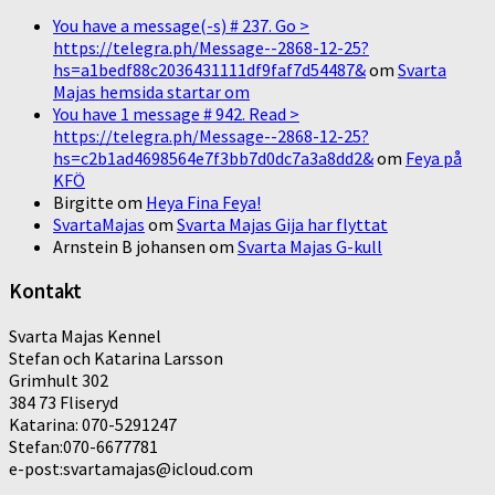
You have a message(-s) # 237. Go >
https://telegra.ph/Message--2868-12-25?
hs=a1bedf88c2036431111df9faf7d54487&
om
Svarta
Majas hemsida startar om
You have 1 message # 942. Read >
https://telegra.ph/Message--2868-12-25?
hs=c2b1ad4698564e7f3bb7d0dc7a3a8dd2&
om
Feya på
KFÖ
Birgitte
om
Heya Fina Feya!
SvartaMajas
om
Svarta Majas Gija har flyttat
Arnstein B johansen
om
Svarta Majas G-kull
Kontakt
Svarta Majas Kennel
Stefan och Katarina Larsson
Grimhult 302
384 73 Fliseryd
Katarina: 070-5291247
Stefan:070-6677781
e-post:svartamajas@icloud.com