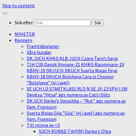
Skip to content
Sök efter:
NYHETER
Kenneln
Framtidsplaner
Våra hundar
DK JUCH KHKG KLB JUCH Czara Tara’s Sarja
TJH CIB Dansk Vinnare-21 KHKG Rasvinnare-19
KBHV-19 DKJUCH DKUCH Svarta Majas Feya
KBHV-18 DKUCH Bolshaya Cara iz Chopjor
”Bolshaya” (ej i avel)
SE UCH LD STARTKLASS RLD N SE JV-13 SPH I SM
Devitsa *Vitsa* ägs numera av Catti Diits
DK UCH Darko’s Varushka – ”Rut” ägs numera av
Fam. Fransson
Svarta Majas Gija ”Gija” (ej i avel) ägs numera av
Fam. Fransson
Till minne av <3
SUCH KORAD Tjh(FM) Darko’s Olga