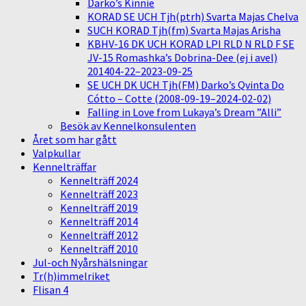
Darko’s Kinnie
KORAD SE UCH Tjh(ptrh) Svarta Majas Chelva
SUCH KORAD Tjh(fm) Svarta Majas Arisha
KBHV-16 DK UCH KORAD LPI RLD N RLD F SE
JV-15 Romashka’s Dobrina-Dee (ej i avel)
201404-22–2023-09-25
SE UCH DK UCH Tjh(FM) Darko’s Qvinta Do
Cótto – Cotte (2008-09-19–2024-02-02)
Falling in Love from Lukaya’s Dream ”Alli”
Besök av Kennelkonsulenten
Året som har gått
Valpkullar
Kennelträffar
Kennelträff 2024
Kennelträff 2023
Kennelträff 2019
Kennelträff 2014
Kennelträff 2012
Kennelträff 2010
Jul-och Nyårshälsningar
Tr(h)immelriket
Flisan 4