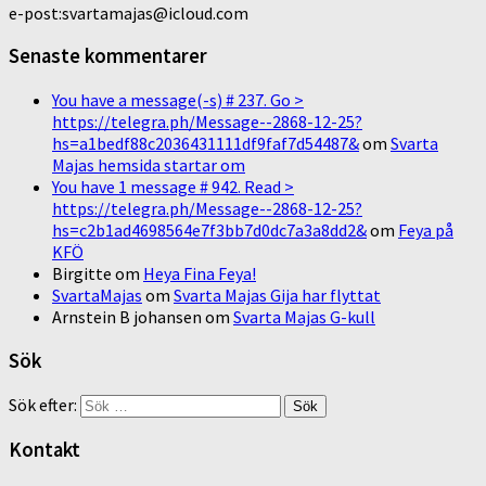
e-post:svartamajas@icloud.com
Senaste kommentarer
You have a message(-s) # 237. Go >
https://telegra.ph/Message--2868-12-25?
hs=a1bedf88c2036431111df9faf7d54487&
om
Svarta
Majas hemsida startar om
You have 1 message # 942. Read >
https://telegra.ph/Message--2868-12-25?
hs=c2b1ad4698564e7f3bb7d0dc7a3a8dd2&
om
Feya på
KFÖ
Birgitte
om
Heya Fina Feya!
SvartaMajas
om
Svarta Majas Gija har flyttat
Arnstein B johansen
om
Svarta Majas G-kull
Sök
Sök efter:
Kontakt