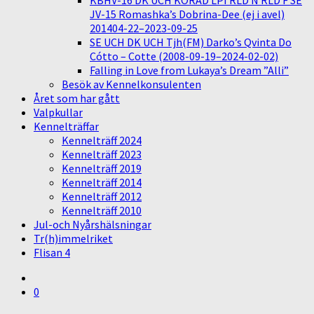
KBHV-16 DK UCH KORAD LPI RLD N RLD F SE
JV-15 Romashka’s Dobrina-Dee (ej i avel)
201404-22–2023-09-25
SE UCH DK UCH Tjh(FM) Darko’s Qvinta Do
Cótto – Cotte (2008-09-19–2024-02-02)
Falling in Love from Lukaya’s Dream ”Alli”
Besök av Kennelkonsulenten
Året som har gått
Valpkullar
Kennelträffar
Kennelträff 2024
Kennelträff 2023
Kennelträff 2019
Kennelträff 2014
Kennelträff 2012
Kennelträff 2010
Jul-och Nyårshälsningar
Tr(h)immelriket
Flisan 4
0