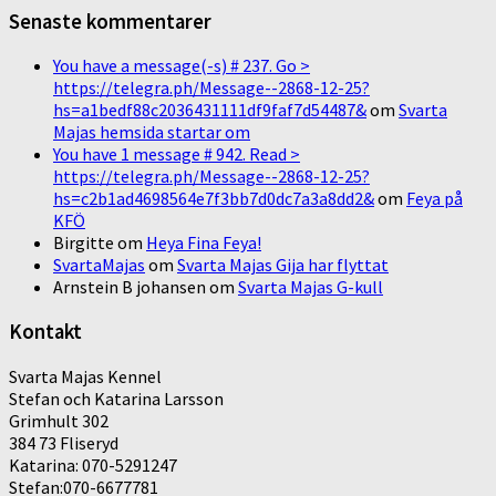
Senaste kommentarer
You have a message(-s) # 237. Go >
https://telegra.ph/Message--2868-12-25?
hs=a1bedf88c2036431111df9faf7d54487&
om
Svarta
Majas hemsida startar om
You have 1 message # 942. Read >
https://telegra.ph/Message--2868-12-25?
hs=c2b1ad4698564e7f3bb7d0dc7a3a8dd2&
om
Feya på
KFÖ
Birgitte
om
Heya Fina Feya!
SvartaMajas
om
Svarta Majas Gija har flyttat
Arnstein B johansen
om
Svarta Majas G-kull
Kontakt
Svarta Majas Kennel
Stefan och Katarina Larsson
Grimhult 302
384 73 Fliseryd
Katarina: 070-5291247
Stefan:070-6677781