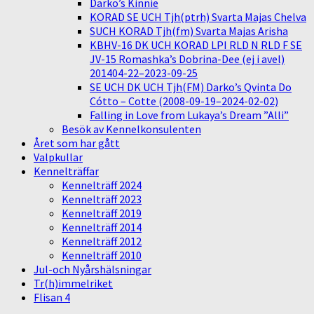
Darko’s Kinnie
KORAD SE UCH Tjh(ptrh) Svarta Majas Chelva
SUCH KORAD Tjh(fm) Svarta Majas Arisha
KBHV-16 DK UCH KORAD LPI RLD N RLD F SE
JV-15 Romashka’s Dobrina-Dee (ej i avel)
201404-22–2023-09-25
SE UCH DK UCH Tjh(FM) Darko’s Qvinta Do
Cótto – Cotte (2008-09-19–2024-02-02)
Falling in Love from Lukaya’s Dream ”Alli”
Besök av Kennelkonsulenten
Året som har gått
Valpkullar
Kennelträffar
Kennelträff 2024
Kennelträff 2023
Kennelträff 2019
Kennelträff 2014
Kennelträff 2012
Kennelträff 2010
Jul-och Nyårshälsningar
Tr(h)immelriket
Flisan 4