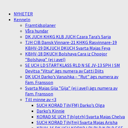
NYHETER
Kenneln
Framtidsplaner
Våra hundar
DK JUCH KHKG KLB JUCH Czara Tara’s Sarja
TJH CIB Dansk Vinnare-21 KHKG Rasvinnare-19
KBHV-19 DKJUCH DKUCH Svarta Majas Feya
KBHV-18 DKUCH Bolshaya Cara iz Chopjor
”Bolshaya” (ej i avel)
SE UCH LD STARTKLASS RLD N SE JV-13 SPH I SM
Devitsa *Vitsa* ägs numera av Catti Diits
DK UCH Darko’s Varushka – ”Rut” ägs numera av
Fam. Fransson
Svarta Majas Gija ”Gija” (ej i avel) ägs numera av
Fam. Fransson
Till minne av <3
SUCH KORAD Tjh(FM) Darko’s Olga
Darko’s Kinnie
KORAD SE UCH Tjh(ptrh) Svarta Majas Chelva
SUCH KORAD Tjh(fm) Svarta Majas Arisha