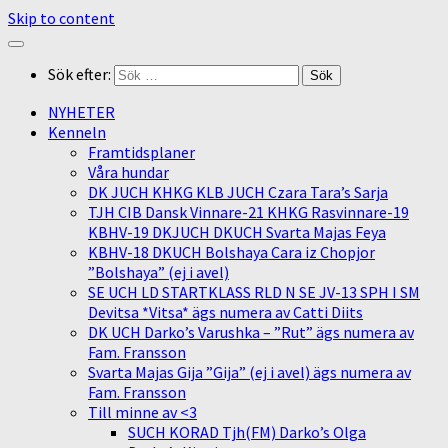
Skip to content
Sök efter:
NYHETER
Kenneln
Framtidsplaner
Våra hundar
DK JUCH KHKG KLB JUCH Czara Tara’s Sarja
TJH CIB Dansk Vinnare-21 KHKG Rasvinnare-19
KBHV-19 DKJUCH DKUCH Svarta Majas Feya
KBHV-18 DKUCH Bolshaya Cara iz Chopjor
”Bolshaya” (ej i avel)
SE UCH LD STARTKLASS RLD N SE JV-13 SPH I SM
Devitsa *Vitsa* ägs numera av Catti Diits
DK UCH Darko’s Varushka – ”Rut” ägs numera av
Fam. Fransson
Svarta Majas Gija ”Gija” (ej i avel) ägs numera av
Fam. Fransson
Till minne av <3
SUCH KORAD Tjh(FM) Darko’s Olga