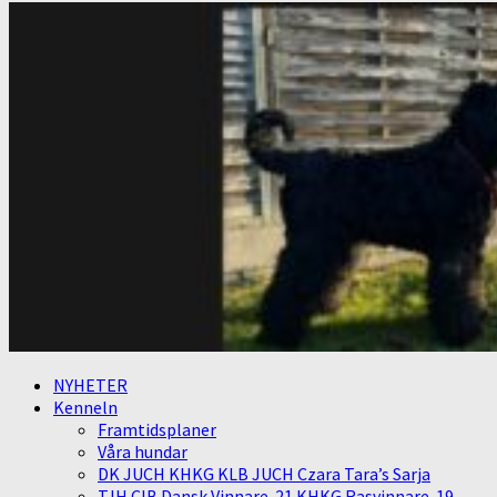
NYHETER
Kenneln
Framtidsplaner
Våra hundar
DK JUCH KHKG KLB JUCH Czara Tara’s Sarja
TJH CIB Dansk Vinnare-21 KHKG Rasvinnare-19