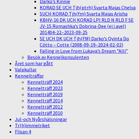
Darko’s Kinnie
KORAD SE UCH Tjh(ptrh) Svarta Majas Chelva
SUCH KORAD Tjh(fm) Svarta Majas Arisha
KBHV-16 DK UCH KORAD LPI RLD N RLD F SE
JV-15 Romashka’s Dobrina-Dee (ej i avel)
201404-22–2023-09-25
SE UCH DK UCH Tjh(FM) Darko’s Qvinta Do
Cótto – Cotte (2008-09-19–2024-02-02)
Falling in Love from Lukaya’s Dream ”Alli”
Besök av Kennelkonsulenten
Året som har gått
Valpkullar
Kennelträffar
Kennelträff 2024
Kennelträff 2023
Kennelträff 2019
Kennelträff 2014
Kennelträff 2012
Kennelträff 2010
Jul-och Nyårshälsningar
Tr(h)immelriket
Flisan 4