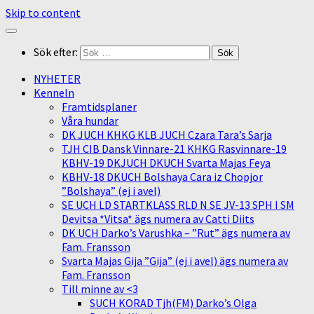
Skip to content
Sök efter:
NYHETER
Kenneln
Framtidsplaner
Våra hundar
DK JUCH KHKG KLB JUCH Czara Tara’s Sarja
TJH CIB Dansk Vinnare-21 KHKG Rasvinnare-19
KBHV-19 DKJUCH DKUCH Svarta Majas Feya
KBHV-18 DKUCH Bolshaya Cara iz Chopjor
”Bolshaya” (ej i avel)
SE UCH LD STARTKLASS RLD N SE JV-13 SPH I SM
Devitsa *Vitsa* ägs numera av Catti Diits
DK UCH Darko’s Varushka – ”Rut” ägs numera av
Fam. Fransson
Svarta Majas Gija ”Gija” (ej i avel) ägs numera av
Fam. Fransson
Till minne av <3
SUCH KORAD Tjh(FM) Darko’s Olga