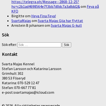
https://telegra.ph/Message--2868-12-25?
hs=c2b1ad4698564e7f3bb7d0dc7a3a8dd2&
om
Feya på
KFÖ
Birgitte
om
Heya Fina Feya!
SvartaMajas
om
Svarta Majas Gija har flyttat
Arnstein B johansen
om
Svarta Majas G-kull
Sök
Sök efter:
Kontakt
Svarta Majas Kennel
Stefan Larsson och Katarina Larsson
Grimhult 302
380 53 Fliseryd
Katarina: 070-529 12 47
Stefan: 070-667 77 81
e-post:svartamajas@icloud.com
© 2026. Alla rättigheter reserverade.