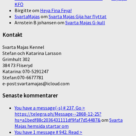
KFÖ
Birgitte
om
Heya Fina Feya!
SvartaMajas
om
Svarta Majas Gija har flyttat
Arnstein B johansen
om
Svarta Majas G-kull
Kontakt
Svarta Majas Kennel
Stefan och Katarina Larsson
Grimhult 302
384 73 Fliseryd
Katarina: 070-5291247
Stefan:070-6677781
e-post:svartamajas@icloud.com
Senaste kommentarer
You have a message(-s) # 237. Go >
https://telegra.ph/Message--2868-12-25?
hs=a1bedf88c2036431111df9faf7d54487&
om
Svarta
Majas hemsida startar om
You have 1 message # 942. Read >