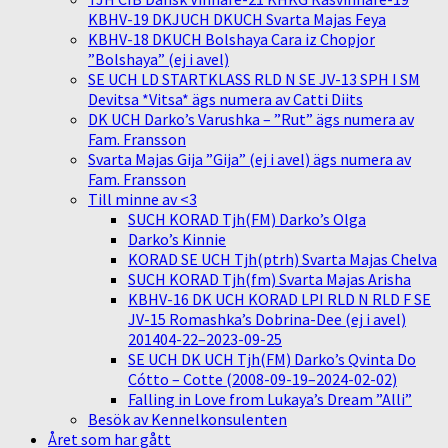
KBHV-19 DKJUCH DKUCH Svarta Majas Feya
KBHV-18 DKUCH Bolshaya Cara iz Chopjor
”Bolshaya” (ej i avel)
SE UCH LD STARTKLASS RLD N SE JV-13 SPH I SM
Devitsa *Vitsa* ägs numera av Catti Diits
DK UCH Darko’s Varushka – ”Rut” ägs numera av
Fam. Fransson
Svarta Majas Gija ”Gija” (ej i avel) ägs numera av
Fam. Fransson
Till minne av <3
SUCH KORAD Tjh(FM) Darko’s Olga
Darko’s Kinnie
KORAD SE UCH Tjh(ptrh) Svarta Majas Chelva
SUCH KORAD Tjh(fm) Svarta Majas Arisha
KBHV-16 DK UCH KORAD LPI RLD N RLD F SE
JV-15 Romashka’s Dobrina-Dee (ej i avel)
201404-22–2023-09-25
SE UCH DK UCH Tjh(FM) Darko’s Qvinta Do
Cótto – Cotte (2008-09-19–2024-02-02)
Falling in Love from Lukaya’s Dream ”Alli”
Besök av Kennelkonsulenten
Året som har gått