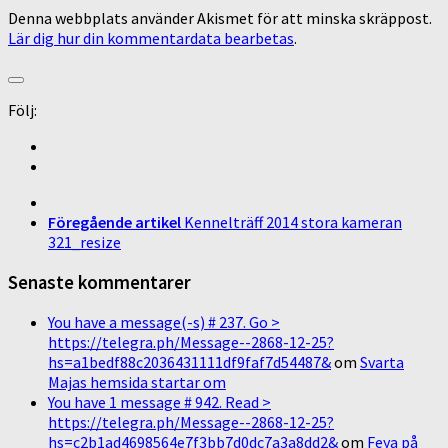
Denna webbplats använder Akismet för att minska skräppost.
Lär dig hur din kommentardata bearbetas
.
Följ:
Föregående artikel
Kennelträff 2014 stora kameran
321_resize
Senaste kommentarer
You have a message(-s) # 237. Go >
https://telegra.ph/Message--2868-12-25?
hs=a1bedf88c2036431111df9faf7d54487&
om
Svarta
Majas hemsida startar om
You have 1 message # 942. Read >
https://telegra.ph/Message--2868-12-25?
hs=c2b1ad4698564e7f3bb7d0dc7a3a8dd2&
om
Feya på