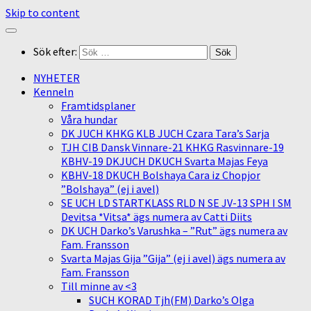
Skip to content
Sök efter:
NYHETER
Kenneln
Framtidsplaner
Våra hundar
DK JUCH KHKG KLB JUCH Czara Tara’s Sarja
TJH CIB Dansk Vinnare-21 KHKG Rasvinnare-19
KBHV-19 DKJUCH DKUCH Svarta Majas Feya
KBHV-18 DKUCH Bolshaya Cara iz Chopjor
”Bolshaya” (ej i avel)
SE UCH LD STARTKLASS RLD N SE JV-13 SPH I SM
Devitsa *Vitsa* ägs numera av Catti Diits
DK UCH Darko’s Varushka – ”Rut” ägs numera av
Fam. Fransson
Svarta Majas Gija ”Gija” (ej i avel) ägs numera av
Fam. Fransson
Till minne av <3
SUCH KORAD Tjh(FM) Darko’s Olga