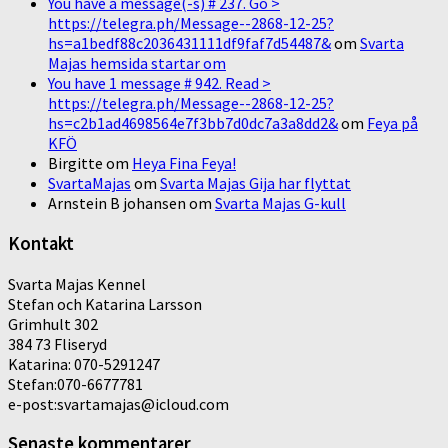
You have a message(-s) # 237. Go >
https://telegra.ph/Message--2868-12-25?
hs=a1bedf88c2036431111df9faf7d54487&
om
Svarta
Majas hemsida startar om
You have 1 message # 942. Read >
https://telegra.ph/Message--2868-12-25?
hs=c2b1ad4698564e7f3bb7d0dc7a3a8dd2&
om
Feya på
KFÖ
Birgitte
om
Heya Fina Feya!
SvartaMajas
om
Svarta Majas Gija har flyttat
Arnstein B johansen
om
Svarta Majas G-kull
Kontakt
Svarta Majas Kennel
Stefan och Katarina Larsson
Grimhult 302
384 73 Fliseryd
Katarina: 070-5291247
Stefan:070-6677781
e-post:svartamajas@icloud.com
Senaste kommentarer