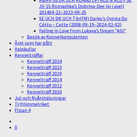
KBHV-16 DK UCH KORAD LPI RLD N RLD F SE
JV-15 Romashka’s Dobrina-Dee (ej i avel)
201404-22–2023-09-25
SE UCH DK UCH Tjh(FM) Darko’s Qvinta Do
Cótto – Cotte (2008-09-19–2024-02-02)
Falling in Love from Lukaya’s Dream ”Alli”
Besök av Kennelkonsulenten
Året som har gått
Valpkullar
Kennelträffar
Kennelträff 2024
Kennelträff 2023
Kennelträff 2019
Kennelträff 2014
Kennelträff 2012
Kennelträff 2010
Jul-och Nyårshälsningar
Tr(h)immelriket
Flisan 4
0