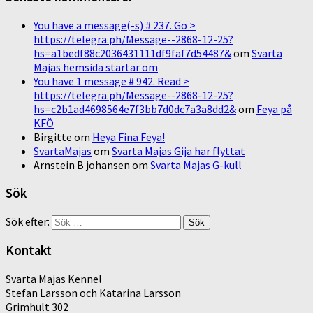
You have a message(-s) # 237. Go >
https://telegra.ph/Message--2868-12-25?
hs=a1bedf88c2036431111df9faf7d54487&
om
Svarta
Majas hemsida startar om
You have 1 message # 942. Read >
https://telegra.ph/Message--2868-12-25?
hs=c2b1ad4698564e7f3bb7d0dc7a3a8dd2&
om
Feya på
KFÖ
Birgitte
om
Heya Fina Feya!
SvartaMajas
om
Svarta Majas Gija har flyttat
Arnstein B johansen
om
Svarta Majas G-kull
Sök
Sök efter:
Kontakt
Svarta Majas Kennel
Stefan Larsson och Katarina Larsson
Grimhult 302