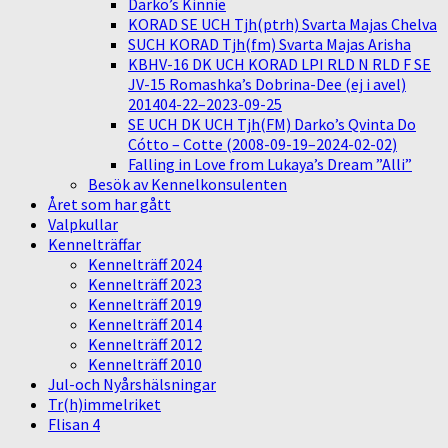
Darko’s Kinnie
KORAD SE UCH Tjh(ptrh) Svarta Majas Chelva
SUCH KORAD Tjh(fm) Svarta Majas Arisha
KBHV-16 DK UCH KORAD LPI RLD N RLD F SE
JV-15 Romashka’s Dobrina-Dee (ej i avel)
201404-22–2023-09-25
SE UCH DK UCH Tjh(FM) Darko’s Qvinta Do
Cótto – Cotte (2008-09-19–2024-02-02)
Falling in Love from Lukaya’s Dream ”Alli”
Besök av Kennelkonsulenten
Året som har gått
Valpkullar
Kennelträffar
Kennelträff 2024
Kennelträff 2023
Kennelträff 2019
Kennelträff 2014
Kennelträff 2012
Kennelträff 2010
Jul-och Nyårshälsningar
Tr(h)immelriket
Flisan 4