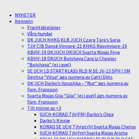
NYHETER
Kenneln
Framtidsplaner
Våra hundar
DK JUCH KHKG KLB JUCH Czara Tara’s Sarja
TJH CIB Dansk Vinnare-21 KHKG Rasvinnare-19
KBHV-19 DKJUCH DKUCH Svarta Majas Feya
KBHV-18 DKUCH Bolshaya Cara iz Chopjor
”Bolshaya” (ej i avel)
SE UCH LD STARTKLASS RLD N SE JV-13 SPH I SM
Devitsa *Vitsa* ägs numera av Catti Diits
DK UCH Darko’s Varushka – ”Rut” ägs numera av
Fam. Fransson
Svarta Majas Gija ”Gija” (ej i avel) ägs numera av
Fam. Fransson
Till minne av <3
SUCH KORAD Tjh(FM) Darko’s Olga
Darko’s Kinnie
KORAD SE UCH Tjh(ptrh) Svarta Majas Chelva
SUCH KORAD Tjh(fm) Svarta Majas Arisha