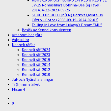
KBHV-16 DK UCH KORAD LPI RLD N RLD F SE
JV-15 Romashka’s Dobrina-Dee (ej i avel)
201404-22–2023-09-25
SE UCH DK UCH Tjh(FM) Darko’s Qvinta Do
Cótto – Cotte (2008-09-19–2024-02-02)
Falling in Love from Lukaya’s Dream ”Alli”
Besök av Kennelkonsulenten
Året som har gått
Valpkullar
Kennelträffar
Kennelträff 2024
Kennelträff 2023
Kennelträff 2019
Kennelträff 2014
Kennelträff 2012
Kennelträff 2010
Jul-och Nyårshälsningar
Tr(h)immelriket
Flisan 4
0