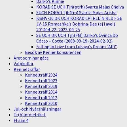
Darko’s Kinnie
KORAD SE UCH Tjh(ptrh) Svarta Majas Chelva
SUCH KORAD Tjh(fm) Svarta Majas Arisha
KBHV-16 DK UCH KORAD LPI RLD N RLD F SE
JV-15 Romashka’s Dobrina-Dee (ej i avel)
201404-22–2023-09-25
SE UCH DK UCH Tjh(FM) Darko’s Qvinta Do
Cótto – Cotte (2008-09-19–2024-02-02)
Falling in Love from Lukaya’s Dream ”Alli”
Besök av Kennelkonsulenten
Året som har gått
Valpkullar
Kennelträffar
Kennelträff 2024
Kennelträff 2023
Kennelträff 2019
Kennelträff 2014
Kennelträff 2012
Kennelträff 2010
Jul-och Nyårshälsningar
Tr(h)immelriket
Flisan 4