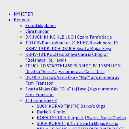
NYHETER
Kenneln
Framtidsplaner
Våra hundar
DK JUCH KHKG KLB JUCH Czara Tara’s Sarja
TJH CIB Dansk Vinnare-21 KHKG Rasvinnare-19
KBHV-19 DKJUCH DKUCH Svarta Majas Feya
KBHV-18 DKUCH Bolshaya Cara iz Chopjor
”Bolshaya” (ej i avel)
SE UCH LD STARTKLASS RLD N SE JV-13 SPH I SM
Devitsa *Vitsa* ägs numera av Catti Diits
DK UCH Darko’s Varushka – ”Rut” ägs numera av
Fam. Fransson
Svarta Majas Gija ”Gija” (ej i avel) ägs numera av
Fam. Fransson
Till minne av <3
SUCH KORAD Tjh(FM) Darko’s Olga
Darko’s Kinnie
KORAD SE UCH Tjh(ptrh) Svarta Majas Chelva
SUCH KORAD Tjh(fm) Svarta Majas Arisha