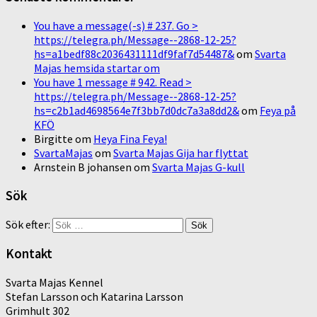
You have a message(-s) # 237. Go >
https://telegra.ph/Message--2868-12-25?
hs=a1bedf88c2036431111df9faf7d54487&
om
Svarta
Majas hemsida startar om
You have 1 message # 942. Read >
https://telegra.ph/Message--2868-12-25?
hs=c2b1ad4698564e7f3bb7d0dc7a3a8dd2&
om
Feya på
KFÖ
Birgitte
om
Heya Fina Feya!
SvartaMajas
om
Svarta Majas Gija har flyttat
Arnstein B johansen
om
Svarta Majas G-kull
Sök
Sök efter:
Kontakt
Svarta Majas Kennel
Stefan Larsson och Katarina Larsson
Grimhult 302