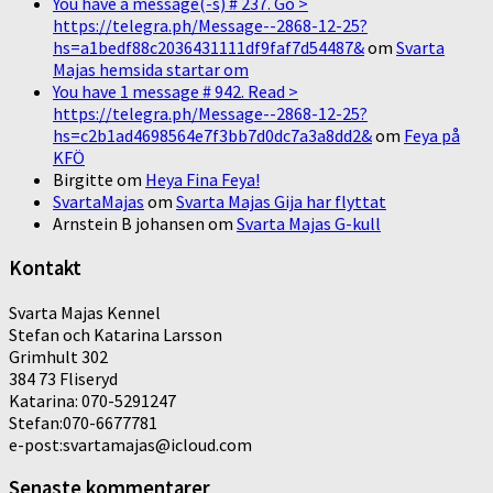
You have a message(-s) # 237. Go >
https://telegra.ph/Message--2868-12-25?
hs=a1bedf88c2036431111df9faf7d54487&
om
Svarta
Majas hemsida startar om
You have 1 message # 942. Read >
https://telegra.ph/Message--2868-12-25?
hs=c2b1ad4698564e7f3bb7d0dc7a3a8dd2&
om
Feya på
KFÖ
Birgitte
om
Heya Fina Feya!
SvartaMajas
om
Svarta Majas Gija har flyttat
Arnstein B johansen
om
Svarta Majas G-kull
Kontakt
Svarta Majas Kennel
Stefan och Katarina Larsson
Grimhult 302
384 73 Fliseryd
Katarina: 070-5291247
Stefan:070-6677781
e-post:svartamajas@icloud.com
Senaste kommentarer