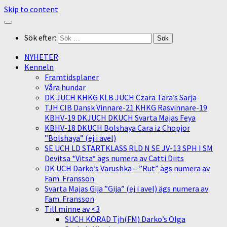
Skip to content
Sök efter:
NYHETER
Kenneln
Framtidsplaner
Våra hundar
DK JUCH KHKG KLB JUCH Czara Tara’s Sarja
TJH CIB Dansk Vinnare-21 KHKG Rasvinnare-19
KBHV-19 DKJUCH DKUCH Svarta Majas Feya
KBHV-18 DKUCH Bolshaya Cara iz Chopjor
”Bolshaya” (ej i avel)
SE UCH LD STARTKLASS RLD N SE JV-13 SPH I SM
Devitsa *Vitsa* ägs numera av Catti Diits
DK UCH Darko’s Varushka – ”Rut” ägs numera av
Fam. Fransson
Svarta Majas Gija ”Gija” (ej i avel) ägs numera av
Fam. Fransson
Till minne av <3
SUCH KORAD Tjh(FM) Darko’s Olga