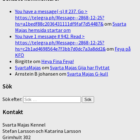
You have a message(-s) # 237. Go >
https://telegra.ph/Message--2868-12-25?
hs=a1bedf88c2036431111df9faf7d54487&
om
Svarta
Majas hemsida startar om
You have 1 message # 942. Read >
https://telegra.ph/Message--2868-12-25?
hs=c2b1ad4698564e7f3bb7d0dc7a3a8dd2&
om
Feya på
KFÖ
Birgitte
om
Heya Fina Feya!
SvartaMajas
om
Svarta Majas Gija har flyttat
Arnstein B johansen
om
Svarta Majas G-kull
Sök
Sök efter:
Kontakt
Svarta Majas Kennel
Stefan Larsson och Katarina Larsson
Grimhult 302