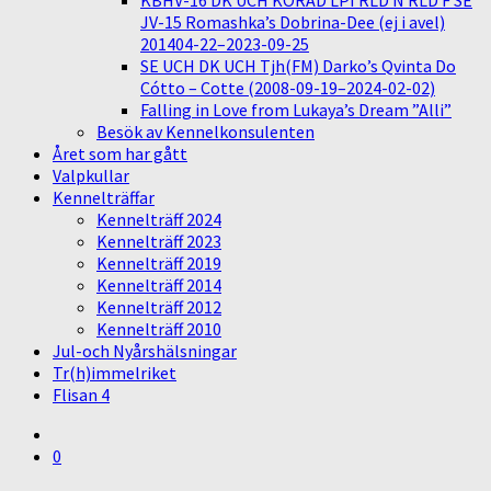
KBHV-16 DK UCH KORAD LPI RLD N RLD F SE
JV-15 Romashka’s Dobrina-Dee (ej i avel)
201404-22–2023-09-25
SE UCH DK UCH Tjh(FM) Darko’s Qvinta Do
Cótto – Cotte (2008-09-19–2024-02-02)
Falling in Love from Lukaya’s Dream ”Alli”
Besök av Kennelkonsulenten
Året som har gått
Valpkullar
Kennelträffar
Kennelträff 2024
Kennelträff 2023
Kennelträff 2019
Kennelträff 2014
Kennelträff 2012
Kennelträff 2010
Jul-och Nyårshälsningar
Tr(h)immelriket
Flisan 4
0