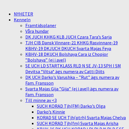
NYHETER
Kenneln
Framtidsplaner
Våra hundar
DK JUCH KHKG KLB JUCH Czara Tara’s Sarja
TJH CIB Dansk Vinnare-21 KHKG Rasvinnare-19
KBHV-19 DKJUCH DKUCH Svarta Majas Feya
KBHV-18 DKUCH Bolshaya Cara iz Chopjor
”Bolshaya” (ej i avel)
SE UCH LD STARTKLASS RLD N SE JV-13 SPH I SM
Devitsa *Vitsa* ägs numera av Catti Diits
DK UCH Darko’s Varushka – ”Rut” ägs numera av
Fam. Fransson
Svarta Majas Gija ”Gija” (ej i avel) ägs numera av
Fam. Fransson
Till minne av <3
SUCH KORAD Tjh(FM) Darko’s Olga
Darko’s Kinnie
KORAD SE UCH Tjh(ptrh) Svarta Majas Chelva
SUCH KORAD Tjh(fm) Svarta Majas Arisha