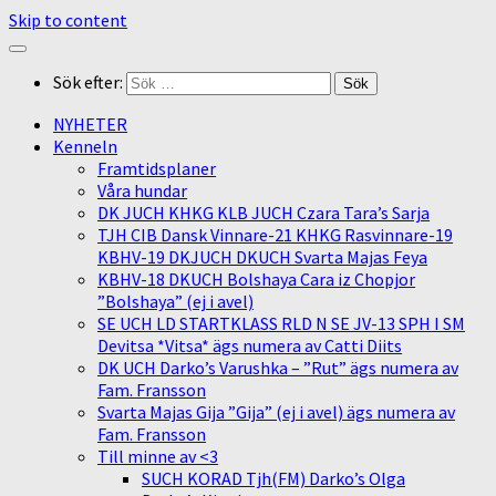
Skip to content
Sök efter:
NYHETER
Kenneln
Framtidsplaner
Våra hundar
DK JUCH KHKG KLB JUCH Czara Tara’s Sarja
TJH CIB Dansk Vinnare-21 KHKG Rasvinnare-19
KBHV-19 DKJUCH DKUCH Svarta Majas Feya
KBHV-18 DKUCH Bolshaya Cara iz Chopjor
”Bolshaya” (ej i avel)
SE UCH LD STARTKLASS RLD N SE JV-13 SPH I SM
Devitsa *Vitsa* ägs numera av Catti Diits
DK UCH Darko’s Varushka – ”Rut” ägs numera av
Fam. Fransson
Svarta Majas Gija ”Gija” (ej i avel) ägs numera av
Fam. Fransson
Till minne av <3
SUCH KORAD Tjh(FM) Darko’s Olga