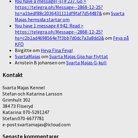
You have a message(-s) # 237. Go >
https://telegra.ph/Message--2868-12-25?
hs=a1bedf88c2036431111df9faf7d54487&
om
Svarta
Majas hemsida startar om
You have 1 message # 942. Read >
https://telegra.ph/Message--2868-12-25?
hs=c2b1ad4698564e7f3bb7d0dc7a3a8dd2&
om
Feya på
KFÖ
Birgitte
om
Heya Fina Feya!
SvartaMajas
om
Svarta Majas Gija har flyttat
Arnstein B johansen
om
Svarta Majas G-kull
Kontakt
Svarta Majas Kennel
Stefan och Katarina Larsson
Grimhult 302
384 73 Fliseryd
Katarina: 070-5291247
Stefan:070-6677781
e-post:svartamajas@icloud.com
Senaste kommentarer