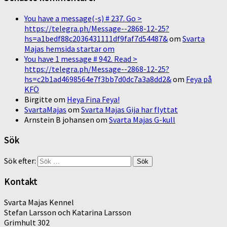
You have a message(-s) # 237. Go >
https://telegra.ph/Message--2868-12-25?
hs=a1bedf88c2036431111df9faf7d54487&
om
Svarta
Majas hemsida startar om
You have 1 message # 942. Read >
https://telegra.ph/Message--2868-12-25?
hs=c2b1ad4698564e7f3bb7d0dc7a3a8dd2&
om
Feya på
KFÖ
Birgitte
om
Heya Fina Feya!
SvartaMajas
om
Svarta Majas Gija har flyttat
Arnstein B johansen
om
Svarta Majas G-kull
Sök
Sök efter:
Kontakt
Svarta Majas Kennel
Stefan Larsson och Katarina Larsson
Grimhult 302