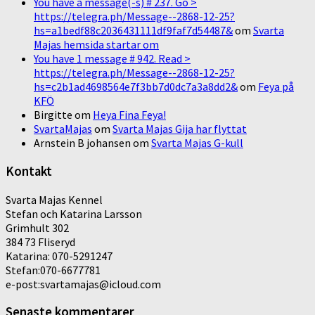
You have a message(-s) # 237. Go >
https://telegra.ph/Message--2868-12-25?
hs=a1bedf88c2036431111df9faf7d54487&
om
Svarta
Majas hemsida startar om
You have 1 message # 942. Read >
https://telegra.ph/Message--2868-12-25?
hs=c2b1ad4698564e7f3bb7d0dc7a3a8dd2&
om
Feya på
KFÖ
Birgitte
om
Heya Fina Feya!
SvartaMajas
om
Svarta Majas Gija har flyttat
Arnstein B johansen
om
Svarta Majas G-kull
Kontakt
Svarta Majas Kennel
Stefan och Katarina Larsson
Grimhult 302
384 73 Fliseryd
Katarina: 070-5291247
Stefan:070-6677781
e-post:svartamajas@icloud.com
Senaste kommentarer