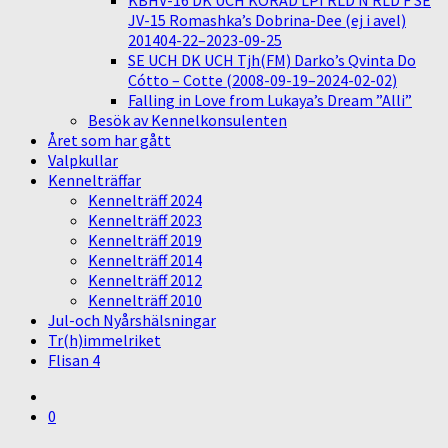
KBHV-16 DK UCH KORAD LPI RLD N RLD F SE
JV-15 Romashka’s Dobrina-Dee (ej i avel)
201404-22–2023-09-25
SE UCH DK UCH Tjh(FM) Darko’s Qvinta Do
Cótto – Cotte (2008-09-19–2024-02-02)
Falling in Love from Lukaya’s Dream ”Alli”
Besök av Kennelkonsulenten
Året som har gått
Valpkullar
Kennelträffar
Kennelträff 2024
Kennelträff 2023
Kennelträff 2019
Kennelträff 2014
Kennelträff 2012
Kennelträff 2010
Jul-och Nyårshälsningar
Tr(h)immelriket
Flisan 4
0