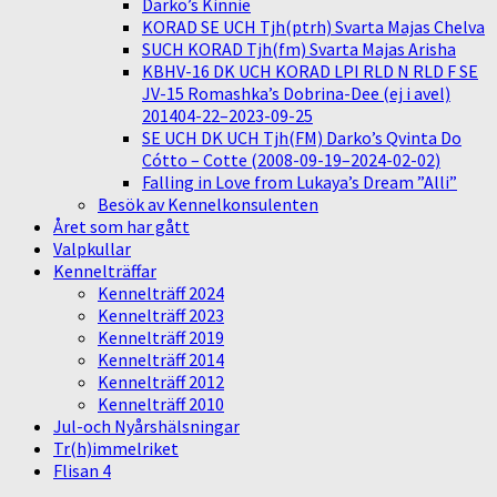
Darko’s Kinnie
KORAD SE UCH Tjh(ptrh) Svarta Majas Chelva
SUCH KORAD Tjh(fm) Svarta Majas Arisha
KBHV-16 DK UCH KORAD LPI RLD N RLD F SE
JV-15 Romashka’s Dobrina-Dee (ej i avel)
201404-22–2023-09-25
SE UCH DK UCH Tjh(FM) Darko’s Qvinta Do
Cótto – Cotte (2008-09-19–2024-02-02)
Falling in Love from Lukaya’s Dream ”Alli”
Besök av Kennelkonsulenten
Året som har gått
Valpkullar
Kennelträffar
Kennelträff 2024
Kennelträff 2023
Kennelträff 2019
Kennelträff 2014
Kennelträff 2012
Kennelträff 2010
Jul-och Nyårshälsningar
Tr(h)immelriket
Flisan 4