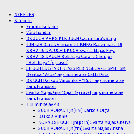
NYHETER
Kenneln
Framtidsplaner
Våra hundar
DK JUCH KHKG KLB JUCH Czara Tara’s Sarja
TJH CIB Dansk Vinnare-21 KHKG Rasvinnare-19
KBHV-19 DKJUCH DKUCH Svarta Majas Feya
KBHV-18 DKUCH Bolshaya Cara iz Chopjor
”Bolshaya” (ej i avel)
SE UCH LD STARTKLASS RLD N SE JV-13 SPH I SM
Devitsa *Vitsa* ägs numera av Catti Diits
DK UCH Darko’s Varushka – ”Rut” ägs numera av
Fam. Fransson
Svarta Majas Gija ”Gija” (ej i avel) ägs numera av
Fam. Fransson
Till minne av <3
SUCH KORAD Tjh(FM) Darko’s Olga
Darko’s Kinnie
KORAD SE UCH Tjh(ptrh) Svarta Majas Chelva
SUCH KORAD Tjh(fm) Svarta Majas Arisha