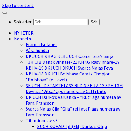
Skip to content
Sök efter:
NYHETER
Kenneln
Framtidsplaner
Våra hundar
DK JUCH KHKG KLB JUCH Czara Tara’s Sarja
TJH CIB Dansk Vinnare-21 KHKG Rasvinnare-19
KBHV-19 DKJUCH DKUCH Svarta Majas Feya
KBHV-18 DKUCH Bolshaya Cara iz Chopjor
”Bolshaya” (ej i avel)
SE UCH LD STARTKLASS RLD N SE JV-13 SPH I SM
Devitsa *Vitsa* ägs numera av Catti Diits
DK UCH Darko’s Varushka – ”Rut” ägs numera av
Fam. Fransson
Svarta Majas Gija ”Gija” (ej i avel) ägs numera av
Fam. Fransson
Till minne av <3
SUCH KORAD Tjh(FM) Darko’s Olga