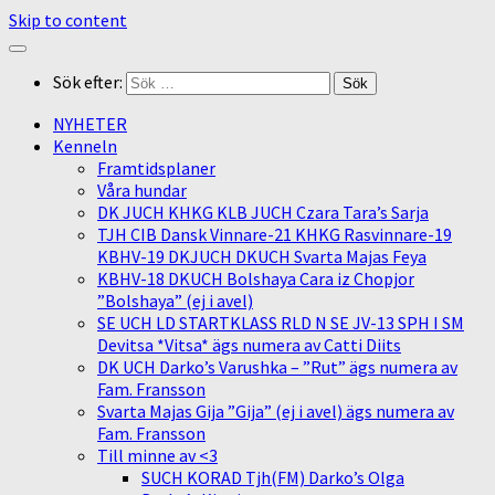
Skip to content
Sök efter:
NYHETER
Kenneln
Framtidsplaner
Våra hundar
DK JUCH KHKG KLB JUCH Czara Tara’s Sarja
TJH CIB Dansk Vinnare-21 KHKG Rasvinnare-19
KBHV-19 DKJUCH DKUCH Svarta Majas Feya
KBHV-18 DKUCH Bolshaya Cara iz Chopjor
”Bolshaya” (ej i avel)
SE UCH LD STARTKLASS RLD N SE JV-13 SPH I SM
Devitsa *Vitsa* ägs numera av Catti Diits
DK UCH Darko’s Varushka – ”Rut” ägs numera av
Fam. Fransson
Svarta Majas Gija ”Gija” (ej i avel) ägs numera av
Fam. Fransson
Till minne av <3
SUCH KORAD Tjh(FM) Darko’s Olga