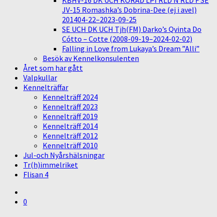
KBHV-16 DK UCH KORAD LPI RLD N RLD F SE
JV-15 Romashka’s Dobrina-Dee (ej i avel)
201404-22–2023-09-25
SE UCH DK UCH Tjh(FM) Darko’s Qvinta Do
Cótto – Cotte (2008-09-19–2024-02-02)
Falling in Love from Lukaya’s Dream ”Alli”
Besök av Kennelkonsulenten
Året som har gått
Valpkullar
Kennelträffar
Kennelträff 2024
Kennelträff 2023
Kennelträff 2019
Kennelträff 2014
Kennelträff 2012
Kennelträff 2010
Jul-och Nyårshälsningar
Tr(h)immelriket
Flisan 4
0