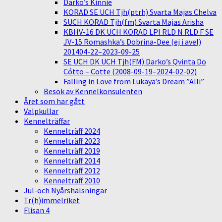
Darko’s Kinnie
KORAD SE UCH Tjh(ptrh) Svarta Majas Chelva
SUCH KORAD Tjh(fm) Svarta Majas Arisha
KBHV-16 DK UCH KORAD LPI RLD N RLD F SE
JV-15 Romashka’s Dobrina-Dee (ej i avel)
201404-22–2023-09-25
SE UCH DK UCH Tjh(FM) Darko’s Qvinta Do
Cótto – Cotte (2008-09-19–2024-02-02)
Falling in Love from Lukaya’s Dream ”Alli”
Besök av Kennelkonsulenten
Året som har gått
Valpkullar
Kennelträffar
Kennelträff 2024
Kennelträff 2023
Kennelträff 2019
Kennelträff 2014
Kennelträff 2012
Kennelträff 2010
Jul-och Nyårshälsningar
Tr(h)immelriket
Flisan 4