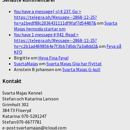
You have a message(-s) # 237. Go >
https://telegra.ph/Message--2868-12-25?
hs=a1bedf88c2036431111df9faf7d54487&
om
Svarta
Majas hemsida startar om
You have 1 message # 942. Read >
https://telegra.ph/Message--2868-12-25?
hs=c2b1ad4698564e7f3bb7d0dc7a3a8dd2&
om
Feya på
KFÖ
Birgitte
om
Heya Fina Feya!
SvartaMajas
om
Svarta Majas Gija har flyttat
Arnstein B johansen
om
Svarta Majas G-kull
Kontakt
Svarta Majas Kennel
Stefan och Katarina Larsson
Grimhult 302
384 73 Fliseryd
Katarina: 070-5291247
Stefan:070-6677781
e-post:svartamajas@icloud.com