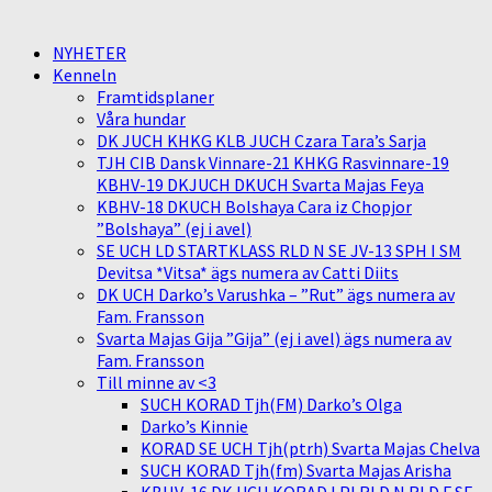
NYHETER
Kenneln
Framtidsplaner
Våra hundar
DK JUCH KHKG KLB JUCH Czara Tara’s Sarja
TJH CIB Dansk Vinnare-21 KHKG Rasvinnare-19
KBHV-19 DKJUCH DKUCH Svarta Majas Feya
KBHV-18 DKUCH Bolshaya Cara iz Chopjor
”Bolshaya” (ej i avel)
SE UCH LD STARTKLASS RLD N SE JV-13 SPH I SM
Devitsa *Vitsa* ägs numera av Catti Diits
DK UCH Darko’s Varushka – ”Rut” ägs numera av
Fam. Fransson
Svarta Majas Gija ”Gija” (ej i avel) ägs numera av
Fam. Fransson
Till minne av <3
SUCH KORAD Tjh(FM) Darko’s Olga
Darko’s Kinnie
KORAD SE UCH Tjh(ptrh) Svarta Majas Chelva
SUCH KORAD Tjh(fm) Svarta Majas Arisha