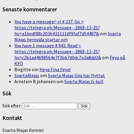
Senaste kommentarer
You have a message(-s) # 237. Go >
https://telegra.ph/Message--2868-12-25?
hs=a1bedf88c2036431111df9faf7d54487&
om
Svarta
Majas hemsida startar om
You have 1 message # 942. Read >
https://telegra.ph/Message--2868-12-25?
hs=c2b1ad4698564e7f3bb7d0dc7a3a8dd2&
om
Feya på
KFÖ
Birgitte
om
Heya Fina Feya!
SvartaMajas
om
Svarta Majas Gija har flyttat
Arnstein B johansen
om
Svarta Majas G-kull
Sök
Sök efter:
Kontakt
Svarta Majas Kennel