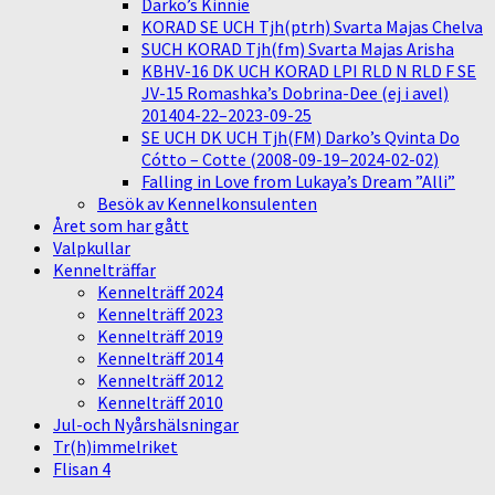
Darko’s Kinnie
KORAD SE UCH Tjh(ptrh) Svarta Majas Chelva
SUCH KORAD Tjh(fm) Svarta Majas Arisha
KBHV-16 DK UCH KORAD LPI RLD N RLD F SE
JV-15 Romashka’s Dobrina-Dee (ej i avel)
201404-22–2023-09-25
SE UCH DK UCH Tjh(FM) Darko’s Qvinta Do
Cótto – Cotte (2008-09-19–2024-02-02)
Falling in Love from Lukaya’s Dream ”Alli”
Besök av Kennelkonsulenten
Året som har gått
Valpkullar
Kennelträffar
Kennelträff 2024
Kennelträff 2023
Kennelträff 2019
Kennelträff 2014
Kennelträff 2012
Kennelträff 2010
Jul-och Nyårshälsningar
Tr(h)immelriket
Flisan 4