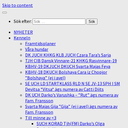
Skip to content
Sök efter:
NYHETER
Kenneln
Framtidsplaner
Våra hundar
DK JUCH KHKG KLB JUCH Czara Tara’s Sarja
TJH CIB Dansk Vinnare-21 KHKG Rasvinnare-19
KBHV-19 DKJUCH DKUCH Svarta Majas Feya
KBHV-18 DKUCH Bolshaya Cara iz Chopjor
”Bolshaya” (ej i avel)
SE UCH LD STARTKLASS RLD N SE JV-13 SPH I SM
Devitsa *Vitsa* ägs numera av Catti Diits
DK UCH Darko’s Varushka – ”Rut” ägs numera av
Fam. Fransson
Svarta Majas Gija ”Gija” (ej i avel) ägs numera av
Fam. Fransson
Till minne av <3
SUCH KORAD Tjh(FM) Darko’s Olga