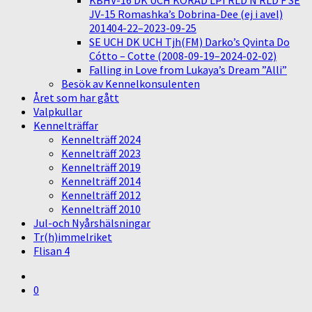
KBHV-16 DK UCH KORAD LPI RLD N RLD F SE
JV-15 Romashka’s Dobrina-Dee (ej i avel)
201404-22–2023-09-25
SE UCH DK UCH Tjh(FM) Darko’s Qvinta Do
Cótto – Cotte (2008-09-19–2024-02-02)
Falling in Love from Lukaya’s Dream ”Alli”
Besök av Kennelkonsulenten
Året som har gått
Valpkullar
Kennelträffar
Kennelträff 2024
Kennelträff 2023
Kennelträff 2019
Kennelträff 2014
Kennelträff 2012
Kennelträff 2010
Jul-och Nyårshälsningar
Tr(h)immelriket
Flisan 4
0