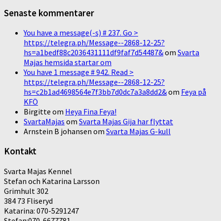
Senaste kommentarer
You have a message(-s) # 237. Go >
https://telegra.ph/Message--2868-12-25?
hs=a1bedf88c2036431111df9faf7d54487&
om
Svarta
Majas hemsida startar om
You have 1 message # 942. Read >
https://telegra.ph/Message--2868-12-25?
hs=c2b1ad4698564e7f3bb7d0dc7a3a8dd2&
om
Feya på
KFÖ
Birgitte
om
Heya Fina Feya!
SvartaMajas
om
Svarta Majas Gija har flyttat
Arnstein B johansen
om
Svarta Majas G-kull
Kontakt
Svarta Majas Kennel
Stefan och Katarina Larsson
Grimhult 302
384 73 Fliseryd
Katarina: 070-5291247
Stefan:070-6677781