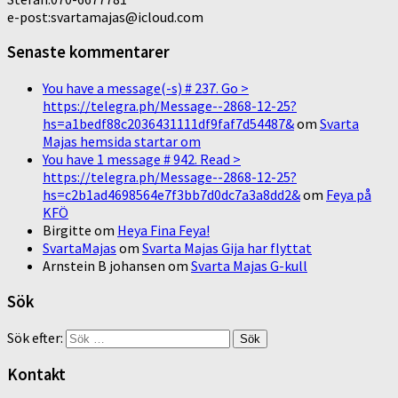
e-post:svartamajas@icloud.com
Senaste kommentarer
You have a message(-s) # 237. Go >
https://telegra.ph/Message--2868-12-25?
hs=a1bedf88c2036431111df9faf7d54487&
om
Svarta
Majas hemsida startar om
You have 1 message # 942. Read >
https://telegra.ph/Message--2868-12-25?
hs=c2b1ad4698564e7f3bb7d0dc7a3a8dd2&
om
Feya på
KFÖ
Birgitte
om
Heya Fina Feya!
SvartaMajas
om
Svarta Majas Gija har flyttat
Arnstein B johansen
om
Svarta Majas G-kull
Sök
Sök efter:
Kontakt