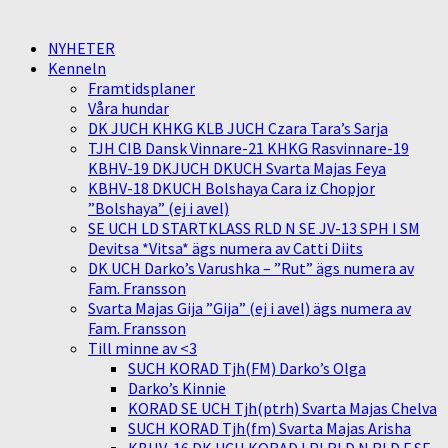
NYHETER
Kenneln
Framtidsplaner
Våra hundar
DK JUCH KHKG KLB JUCH Czara Tara’s Sarja
TJH CIB Dansk Vinnare-21 KHKG Rasvinnare-19
KBHV-19 DKJUCH DKUCH Svarta Majas Feya
KBHV-18 DKUCH Bolshaya Cara iz Chopjor
”Bolshaya” (ej i avel)
SE UCH LD STARTKLASS RLD N SE JV-13 SPH I SM
Devitsa *Vitsa* ägs numera av Catti Diits
DK UCH Darko’s Varushka – ”Rut” ägs numera av
Fam. Fransson
Svarta Majas Gija ”Gija” (ej i avel) ägs numera av
Fam. Fransson
Till minne av <3
SUCH KORAD Tjh(FM) Darko’s Olga
Darko’s Kinnie
KORAD SE UCH Tjh(ptrh) Svarta Majas Chelva
SUCH KORAD Tjh(fm) Svarta Majas Arisha