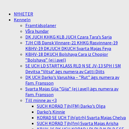
NYHETER
Kenneln
Framtidsplaner
Våra hundar
DK JUCH KHKG KLB JUCH Czara Tara’s Sarja
TJH CIB Dansk Vinnare-21 KHKG Rasvinnare-19
KBHV-19 DKJUCH DKUCH Svarta Majas Feya
KBHV-18 DKUCH Bolshaya Cara iz Chopjor
”Bolshaya” (ej i avel)
SE UCH LD STARTKLASS RLD N SE JV-13 SPH I SM
Devitsa *Vitsa* ägs numera av Catti Diits
DK UCH Darko’s Varushka – ”Rut” ägs numera av
Fam. Fransson
Svarta Majas Gija ”Gija” (ej i avel) ägs numera av
Fam. Fransson
Till minne av <3
SUCH KORAD Tjh(FM) Darko’s Olga
Darko’s Kinnie
KORAD SE UCH Tjh(ptrh) Svarta Majas Chelva
SUCH KORAD Tjh(fm) Svarta Majas Arisha