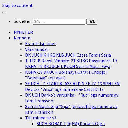
Skip to content
Sök efter:
NYHETER
Kenneln
Framtidsplaner
Våra hundar
DK JUCH KHKG KLB JUCH Czara Tara’s Sarja
TJH CIB Dansk Vinnare-21 KHKG Rasvinnare-19
KBHV-19 DKJUCH DKUCH Svarta Majas Feya
KBHV-18 DKUCH Bolshaya Cara iz Chopjor
”Bolshaya” (ej i avel)
SE UCH LD STARTKLASS RLD N SE JV-13 SPH I SM
Devitsa *Vitsa* ägs numera av Catti Diits
DK UCH Darko’s Varushka – ”Rut” ägs numera av
Fam. Fransson
Svarta Majas Gija ”Gija” (ej i avel) ägs numera av
Fam. Fransson
Till minne av <3
SUCH KORAD Tjh(FM) Darko’s Olga