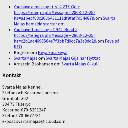
You have a message(-s) # 237. Go >
https://telegra.ph/Message--2868-12-25?
hs=a1bedf88c2036431111df9faf7d54487&
om
Svarta
Majas hemsida startar om
You have 1 message # 942. Read >
https://telegra.ph/Message--2868-12-25?
hs=c2b1ad4698564e7f3bb7d0dc7a3a8dd2&
om
Feya på
KFÖ
Birgitte
om
Heya Fina Feya!
SvartaMajas
om
Svarta Majas Gija har flyttat
Arnstein B johansen
om
Svarta Majas G-kull
Kontakt
Svarta Majas Kennel
Stefan och Katarina Larsson
Grimhult 302
384 73 Fliseryd
Katarina: 070-5291247
Stefan:070-6677781
e-post:svartamajas@icloud.com