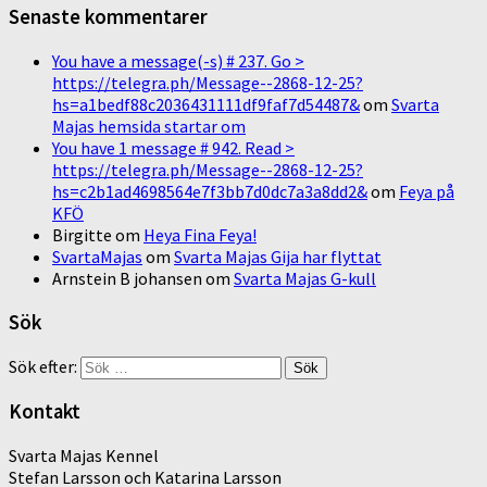
Senaste kommentarer
You have a message(-s) # 237. Go >
https://telegra.ph/Message--2868-12-25?
hs=a1bedf88c2036431111df9faf7d54487&
om
Svarta
Majas hemsida startar om
You have 1 message # 942. Read >
https://telegra.ph/Message--2868-12-25?
hs=c2b1ad4698564e7f3bb7d0dc7a3a8dd2&
om
Feya på
KFÖ
Birgitte
om
Heya Fina Feya!
SvartaMajas
om
Svarta Majas Gija har flyttat
Arnstein B johansen
om
Svarta Majas G-kull
Sök
Sök efter:
Kontakt
Svarta Majas Kennel
Stefan Larsson och Katarina Larsson