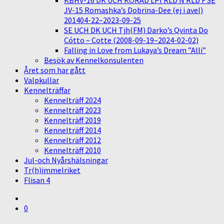
KBHV-16 DK UCH KORAD LPI RLD N RLD F SE
JV-15 Romashka’s Dobrina-Dee (ej i avel)
201404-22–2023-09-25
SE UCH DK UCH Tjh(FM) Darko’s Qvinta Do
Cótto – Cotte (2008-09-19–2024-02-02)
Falling in Love from Lukaya’s Dream ”Alli”
Besök av Kennelkonsulenten
Året som har gått
Valpkullar
Kennelträffar
Kennelträff 2024
Kennelträff 2023
Kennelträff 2019
Kennelträff 2014
Kennelträff 2012
Kennelträff 2010
Jul-och Nyårshälsningar
Tr(h)immelriket
Flisan 4
0