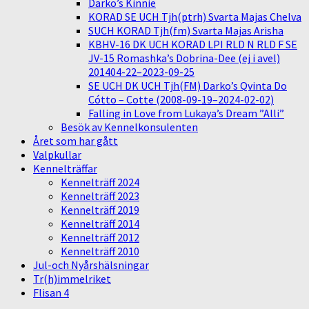
Darko’s Kinnie
KORAD SE UCH Tjh(ptrh) Svarta Majas Chelva
SUCH KORAD Tjh(fm) Svarta Majas Arisha
KBHV-16 DK UCH KORAD LPI RLD N RLD F SE
JV-15 Romashka’s Dobrina-Dee (ej i avel)
201404-22–2023-09-25
SE UCH DK UCH Tjh(FM) Darko’s Qvinta Do
Cótto – Cotte (2008-09-19–2024-02-02)
Falling in Love from Lukaya’s Dream ”Alli”
Besök av Kennelkonsulenten
Året som har gått
Valpkullar
Kennelträffar
Kennelträff 2024
Kennelträff 2023
Kennelträff 2019
Kennelträff 2014
Kennelträff 2012
Kennelträff 2010
Jul-och Nyårshälsningar
Tr(h)immelriket
Flisan 4