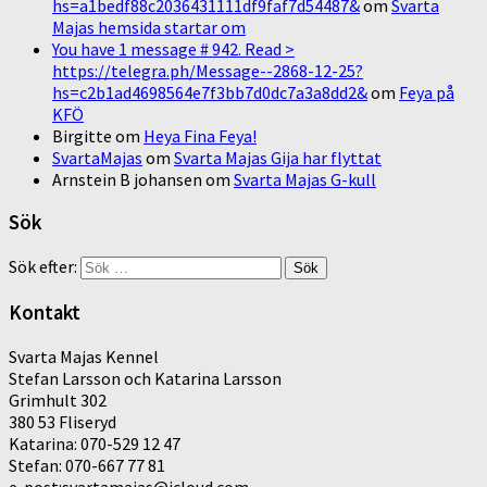
hs=a1bedf88c2036431111df9faf7d54487&
om
Svarta
Majas hemsida startar om
You have 1 message # 942. Read >
https://telegra.ph/Message--2868-12-25?
hs=c2b1ad4698564e7f3bb7d0dc7a3a8dd2&
om
Feya på
KFÖ
Birgitte
om
Heya Fina Feya!
SvartaMajas
om
Svarta Majas Gija har flyttat
Arnstein B johansen
om
Svarta Majas G-kull
Sök
Sök efter:
Kontakt
Svarta Majas Kennel
Stefan Larsson och Katarina Larsson
Grimhult 302
380 53 Fliseryd
Katarina: 070-529 12 47
Stefan: 070-667 77 81
e-post:svartamajas@icloud.com