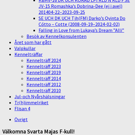
KBHV-16 DK UCH KORAD LPI RLD N RLD F SE
JV-15 Romashka’s Dobrina-Dee (ej i avel)
201404-22–2023-09-25
SE UCH DK UCH Tjh(FM) Darko’s Qvinta Do
Cótto – Cotte (2008-09-19–2024-02-02)
Falling in Love from Lukaya’s Dream ”Alli”
Besök av Kennelkonsulenten
Året som har gått
Valpkullar
Kennelträffar
Kennelträff 2024
Kennelträff 2023
Kennelträff 2019
Kennelträff 2014
Kennelträff 2012
Kennelträff 2010
Jul-och Nyårshälsningar
Tr(h)immelriket
Flisan 4
Övrigt
Välkomna Svarta Majas F-kull!