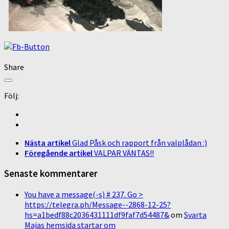
Share
Följ:
Nästa artikel
Glad Påsk och rapport från valplådan :)
Föregående artikel
VALPAR VÄNTAS!!
Senaste kommentarer
You have a message(-s) # 237. Go >
https://telegra.ph/Message--2868-12-25?
hs=a1bedf88c2036431111df9faf7d54487&
om
Svarta
Majas hemsida startar om