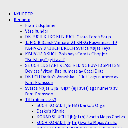
NYHETER
Kenneln
Framtidsplaner
Våra hundar
DK JUCH KHKG KLB JUCH Czara Tara’s Sarja
TJH CIB Dansk Vinnare-21 KHKG Rasvinnare-19
KBHV-19 DKJUCH DKUCH Svarta Majas Feya
KBHV-18 DKUCH Bolshaya Cara iz Chopjor
”Bolshaya” (ej i avel)
SE UCH LD STARTKLASS RLD N SE JV-13 SPH I SM
Devitsa *Vitsa* ägs numera av Catti Diits
DK UCH Darko’s Varushka – ”Rut” ägs numera av
Fam. Fransson
Svarta Majas Gija ”Gija” (ej i avel) ägs numera av
Fam. Fransson
Till minne av <3
SUCH KORAD Tjh(FM) Darko’s Olga
Darko’s Kinnie
KORAD SE UCH Tjh(ptrh) Svarta Majas Chelva
SUCH KORAD Tjh(fm) Svarta Majas Arisha