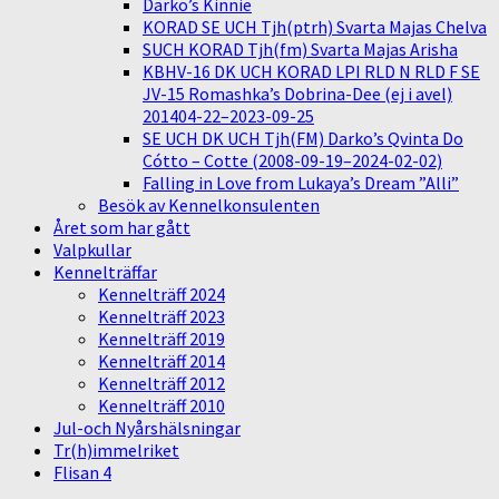
Darko’s Kinnie
KORAD SE UCH Tjh(ptrh) Svarta Majas Chelva
SUCH KORAD Tjh(fm) Svarta Majas Arisha
KBHV-16 DK UCH KORAD LPI RLD N RLD F SE
JV-15 Romashka’s Dobrina-Dee (ej i avel)
201404-22–2023-09-25
SE UCH DK UCH Tjh(FM) Darko’s Qvinta Do
Cótto – Cotte (2008-09-19–2024-02-02)
Falling in Love from Lukaya’s Dream ”Alli”
Besök av Kennelkonsulenten
Året som har gått
Valpkullar
Kennelträffar
Kennelträff 2024
Kennelträff 2023
Kennelträff 2019
Kennelträff 2014
Kennelträff 2012
Kennelträff 2010
Jul-och Nyårshälsningar
Tr(h)immelriket
Flisan 4