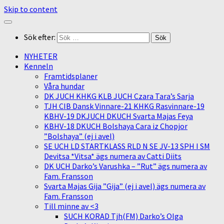
Skip to content
Sök efter:
NYHETER
Kenneln
Framtidsplaner
Våra hundar
DK JUCH KHKG KLB JUCH Czara Tara’s Sarja
TJH CIB Dansk Vinnare-21 KHKG Rasvinnare-19
KBHV-19 DKJUCH DKUCH Svarta Majas Feya
KBHV-18 DKUCH Bolshaya Cara iz Chopjor
”Bolshaya” (ej i avel)
SE UCH LD STARTKLASS RLD N SE JV-13 SPH I SM
Devitsa *Vitsa* ägs numera av Catti Diits
DK UCH Darko’s Varushka – ”Rut” ägs numera av
Fam. Fransson
Svarta Majas Gija ”Gija” (ej i avel) ägs numera av
Fam. Fransson
Till minne av <3
SUCH KORAD Tjh(FM) Darko’s Olga