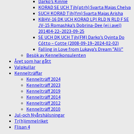
Darko’s Kinnie
KORAD SE UCH Tjh(ptrh) Svarta Majas Chelva
SUCH KORAD Tjh(fm) Svarta Majas Arisha
KBHV-16 DK UCH KORAD LPI RLD N RLD F SE
JV-15 Romashka’s Dobrina-Dee (ej i avel)
201404-22–2023-09-25
SE UCH DK UCH Tjh(FM) Darko’s Qvinta Do
Cótto – Cotte (2008-09-19–2024-02-02)
Falling in Love from Lukaya’s Dream ”Alli”
Besök av Kennelkonsulenten
Året som har gått
Valpkullar
Kennelträffar
Kennelträff 2024
Kennelträff 2023
Kennelträff 2019
Kennelträff 2014
Kennelträff 2012
Kennelträff 2010
Jul-och Nyårshälsningar
Tr(h)immelriket
Flisan 4