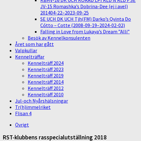
KBHV-16 DK UCH KORAD LPI RLD N RLD F SE
JV-15 Romashka’s Dobrina-Dee (ej i avel)
201404-22–2023-09-25
SE UCH DK UCH Tjh(FM) Darko’s Qvinta Do
Cótto – Cotte (2008-09-19–2024-02-02)
Falling in Love from Lukaya’s Dream ”Alli”
Besök av Kennelkonsulenten
Året som har gått
Valpkullar
Kennelträffar
Kennelträff 2024
Kennelträff 2023
Kennelträff 2019
Kennelträff 2014
Kennelträff 2012
Kennelträff 2010
Jul-och Nyårshälsningar
Tr(h)immelriket
Flisan 4
Övrigt
RST-klubbens rasspecialutställning 2018