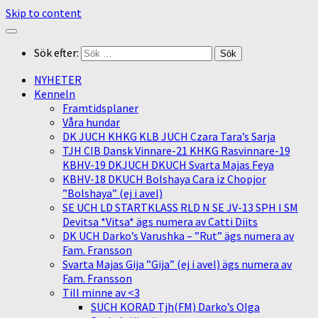
Skip to content
Sök efter:
NYHETER
Kenneln
Framtidsplaner
Våra hundar
DK JUCH KHKG KLB JUCH Czara Tara’s Sarja
TJH CIB Dansk Vinnare-21 KHKG Rasvinnare-19
KBHV-19 DKJUCH DKUCH Svarta Majas Feya
KBHV-18 DKUCH Bolshaya Cara iz Chopjor
”Bolshaya” (ej i avel)
SE UCH LD STARTKLASS RLD N SE JV-13 SPH I SM
Devitsa *Vitsa* ägs numera av Catti Diits
DK UCH Darko’s Varushka – ”Rut” ägs numera av
Fam. Fransson
Svarta Majas Gija ”Gija” (ej i avel) ägs numera av
Fam. Fransson
Till minne av <3
SUCH KORAD Tjh(FM) Darko’s Olga