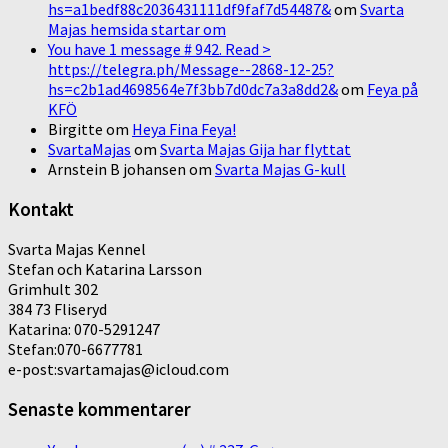
hs=a1bedf88c2036431111df9faf7d54487&
om
Svarta
Majas hemsida startar om
You have 1 message # 942. Read >
https://telegra.ph/Message--2868-12-25?
hs=c2b1ad4698564e7f3bb7d0dc7a3a8dd2&
om
Feya på
KFÖ
Birgitte
om
Heya Fina Feya!
SvartaMajas
om
Svarta Majas Gija har flyttat
Arnstein B johansen
om
Svarta Majas G-kull
Kontakt
Svarta Majas Kennel
Stefan och Katarina Larsson
Grimhult 302
384 73 Fliseryd
Katarina: 070-5291247
Stefan:070-6677781
e-post:svartamajas@icloud.com
Senaste kommentarer