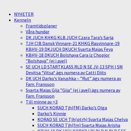
NYHETER
Kenneln
Framtidsplaner
Våra hundar
DK JUCH KHKG KLB JUCH Czara Tara’s Sarja
TJH CIB Dansk Vinnare-21 KHKG Rasvinnare-19
KBHV-19 DKJUCH DKUCH Svarta Majas Feya
KBHV-18 DKUCH Bolshaya Cara iz Chopjor
”Bolshaya” (ej i avel)
SE UCH LD STARTKLASS RLD N SE JV-13 SPH I SM
Devitsa *Vitsa* ägs numera av Catti Diits
DK UCH Darko’s Varushka – ”Rut” ägs numera av
Fam. Fransson
Svarta Majas Gija ”Gija” (ej i avel) ägs numera av
Fam. Fransson
Till minne av <3
SUCH KORAD Tjh(FM) Darko’s Olga
Darko’s Kinnie
KORAD SE UCH Tjh(ptrh) Svarta Majas Chelva
SUCH KORAD Tjh(fm) Svarta Majas Arisha