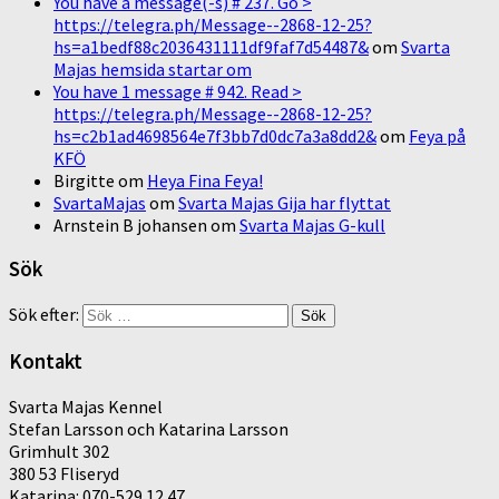
You have a message(-s) # 237. Go >
https://telegra.ph/Message--2868-12-25?
hs=a1bedf88c2036431111df9faf7d54487&
om
Svarta
Majas hemsida startar om
You have 1 message # 942. Read >
https://telegra.ph/Message--2868-12-25?
hs=c2b1ad4698564e7f3bb7d0dc7a3a8dd2&
om
Feya på
KFÖ
Birgitte
om
Heya Fina Feya!
SvartaMajas
om
Svarta Majas Gija har flyttat
Arnstein B johansen
om
Svarta Majas G-kull
Sök
Sök efter:
Kontakt
Svarta Majas Kennel
Stefan Larsson och Katarina Larsson
Grimhult 302
380 53 Fliseryd
Katarina: 070-529 12 47