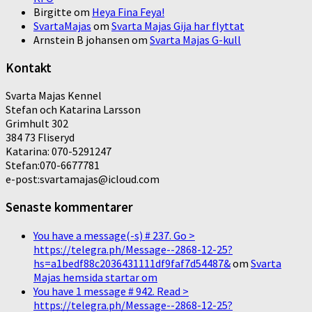
Birgitte
om
Heya Fina Feya!
SvartaMajas
om
Svarta Majas Gija har flyttat
Arnstein B johansen
om
Svarta Majas G-kull
Kontakt
Svarta Majas Kennel
Stefan och Katarina Larsson
Grimhult 302
384 73 Fliseryd
Katarina: 070-5291247
Stefan:070-6677781
e-post:svartamajas@icloud.com
Senaste kommentarer
You have a message(-s) # 237. Go >
https://telegra.ph/Message--2868-12-25?
hs=a1bedf88c2036431111df9faf7d54487&
om
Svarta
Majas hemsida startar om
You have 1 message # 942. Read >
https://telegra.ph/Message--2868-12-25?