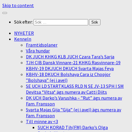
Skip to content
Sök efter:
NYHETER
Kenneln
Framtidsplaner
Våra hundar
DK JUCH KHKG KLB JUCH Czara Tara’s Sarja
TJH CIB Dansk Vinnare-21 KHKG Rasvinnare-19
KBHV-19 DKJUCH DKUCH Svarta Majas Feya
KBHV-18 DKUCH Bolshaya Cara iz Chopjor
”Bolshaya” (ej i avel)
SE UCH LD STARTKLASS RLD N SE JV-13 SPH I SM
Devitsa *Vitsa* ägs numera av Catti Diits
DK UCH Darko’s Varushka – ”Rut” ägs numera av
Fam. Fransson
Svarta Majas Gija ”Gija” (ej i avel) ägs numera av
Fam. Fransson
Till minne av <3
SUCH KORAD Tjh(FM) Darko’s Olga