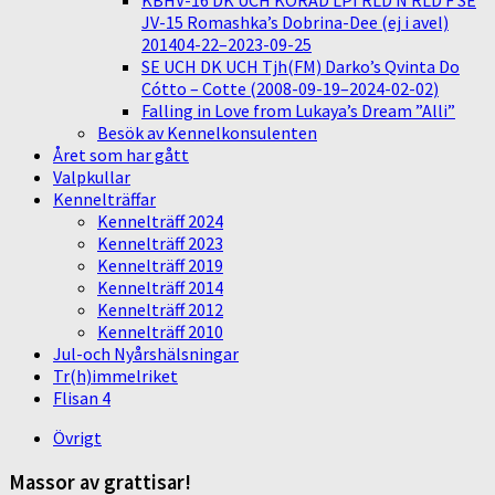
KBHV-16 DK UCH KORAD LPI RLD N RLD F SE
JV-15 Romashka’s Dobrina-Dee (ej i avel)
201404-22–2023-09-25
SE UCH DK UCH Tjh(FM) Darko’s Qvinta Do
Cótto – Cotte (2008-09-19–2024-02-02)
Falling in Love from Lukaya’s Dream ”Alli”
Besök av Kennelkonsulenten
Året som har gått
Valpkullar
Kennelträffar
Kennelträff 2024
Kennelträff 2023
Kennelträff 2019
Kennelträff 2014
Kennelträff 2012
Kennelträff 2010
Jul-och Nyårshälsningar
Tr(h)immelriket
Flisan 4
Övrigt
Massor av grattisar!