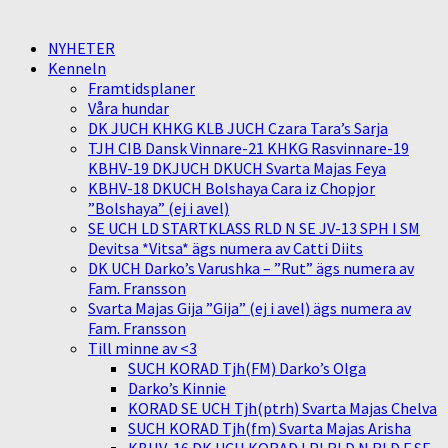
NYHETER
Kenneln
Framtidsplaner
Våra hundar
DK JUCH KHKG KLB JUCH Czara Tara’s Sarja
TJH CIB Dansk Vinnare-21 KHKG Rasvinnare-19
KBHV-19 DKJUCH DKUCH Svarta Majas Feya
KBHV-18 DKUCH Bolshaya Cara iz Chopjor
”Bolshaya” (ej i avel)
SE UCH LD STARTKLASS RLD N SE JV-13 SPH I SM
Devitsa *Vitsa* ägs numera av Catti Diits
DK UCH Darko’s Varushka – ”Rut” ägs numera av
Fam. Fransson
Svarta Majas Gija ”Gija” (ej i avel) ägs numera av
Fam. Fransson
Till minne av <3
SUCH KORAD Tjh(FM) Darko’s Olga
Darko’s Kinnie
KORAD SE UCH Tjh(ptrh) Svarta Majas Chelva
SUCH KORAD Tjh(fm) Svarta Majas Arisha