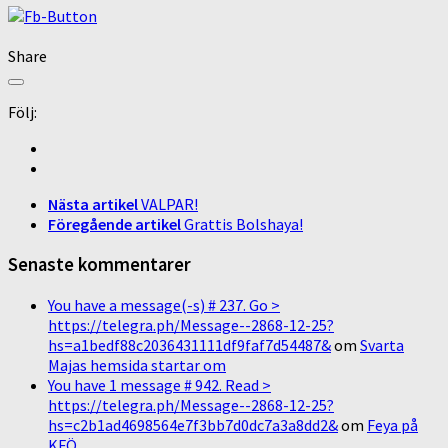
Share
Följ:
Nästa artikel
VALPAR!
Föregående artikel
Grattis Bolshaya!
Senaste kommentarer
You have a message(-s) # 237. Go >
https://telegra.ph/Message--2868-12-25?
hs=a1bedf88c2036431111df9faf7d54487&
om
Svarta
Majas hemsida startar om
You have 1 message # 942. Read >
https://telegra.ph/Message--2868-12-25?
hs=c2b1ad4698564e7f3bb7d0dc7a3a8dd2&
om
Feya på
KFÖ