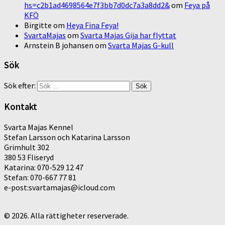
hs=c2b1ad4698564e7f3bb7d0dc7a3a8dd2&
om
Feya på
KFÖ
Birgitte
om
Heya Fina Feya!
SvartaMajas
om
Svarta Majas Gija har flyttat
Arnstein B johansen
om
Svarta Majas G-kull
Sök
Sök efter:
Kontakt
Svarta Majas Kennel
Stefan Larsson och Katarina Larsson
Grimhult 302
380 53 Fliseryd
Katarina: 070-529 12 47
Stefan: 070-667 77 81
e-post:svartamajas@icloud.com
© 2026. Alla rättigheter reserverade.