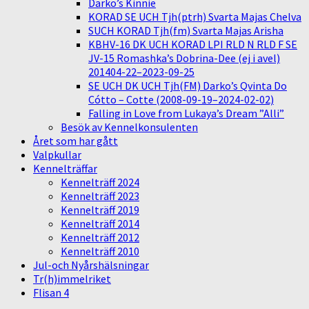
Darko’s Kinnie
KORAD SE UCH Tjh(ptrh) Svarta Majas Chelva
SUCH KORAD Tjh(fm) Svarta Majas Arisha
KBHV-16 DK UCH KORAD LPI RLD N RLD F SE
JV-15 Romashka’s Dobrina-Dee (ej i avel)
201404-22–2023-09-25
SE UCH DK UCH Tjh(FM) Darko’s Qvinta Do
Cótto – Cotte (2008-09-19–2024-02-02)
Falling in Love from Lukaya’s Dream ”Alli”
Besök av Kennelkonsulenten
Året som har gått
Valpkullar
Kennelträffar
Kennelträff 2024
Kennelträff 2023
Kennelträff 2019
Kennelträff 2014
Kennelträff 2012
Kennelträff 2010
Jul-och Nyårshälsningar
Tr(h)immelriket
Flisan 4