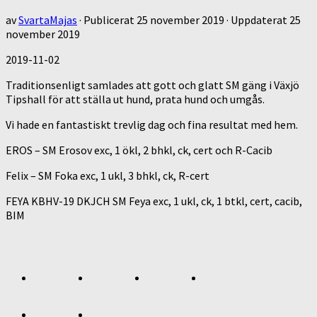
av
SvartaMajas
· Publicerat
25 november 2019
· Uppdaterat
25
november 2019
2019-11-02
Traditionsenligt samlades att gott och glatt SM gäng i Växjö
Tipshall för att ställa ut hund, prata hund och umgås.
Vi hade en fantastiskt trevlig dag och fina resultat med hem.
EROS – SM Erosov exc, 1 ökl, 2 bhkl, ck, cert och R-Cacib
Felix – SM Foka exc, 1 ukl, 3 bhkl, ck, R-cert
FEYA KBHV-19 DKJCH SM Feya exc, 1 ukl, ck, 1 btkl, cert, cacib,
BIM