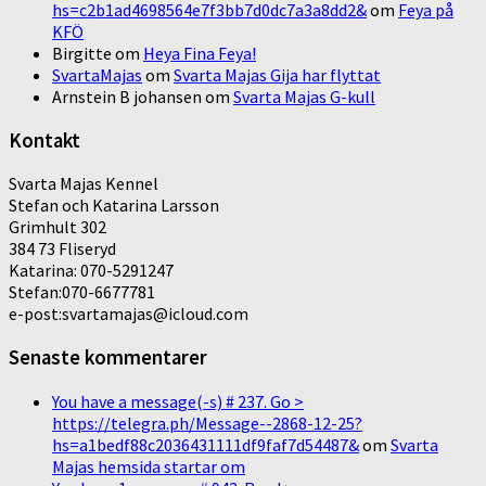
hs=c2b1ad4698564e7f3bb7d0dc7a3a8dd2&
om
Feya på
KFÖ
Birgitte
om
Heya Fina Feya!
SvartaMajas
om
Svarta Majas Gija har flyttat
Arnstein B johansen
om
Svarta Majas G-kull
Kontakt
Svarta Majas Kennel
Stefan och Katarina Larsson
Grimhult 302
384 73 Fliseryd
Katarina: 070-5291247
Stefan:070-6677781
e-post:svartamajas@icloud.com
Senaste kommentarer
You have a message(-s) # 237. Go >
https://telegra.ph/Message--2868-12-25?
hs=a1bedf88c2036431111df9faf7d54487&
om
Svarta
Majas hemsida startar om