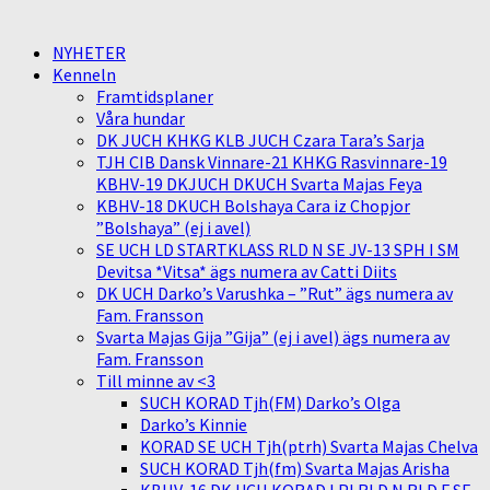
NYHETER
Kenneln
Framtidsplaner
Våra hundar
DK JUCH KHKG KLB JUCH Czara Tara’s Sarja
TJH CIB Dansk Vinnare-21 KHKG Rasvinnare-19
KBHV-19 DKJUCH DKUCH Svarta Majas Feya
KBHV-18 DKUCH Bolshaya Cara iz Chopjor
”Bolshaya” (ej i avel)
SE UCH LD STARTKLASS RLD N SE JV-13 SPH I SM
Devitsa *Vitsa* ägs numera av Catti Diits
DK UCH Darko’s Varushka – ”Rut” ägs numera av
Fam. Fransson
Svarta Majas Gija ”Gija” (ej i avel) ägs numera av
Fam. Fransson
Till minne av <3
SUCH KORAD Tjh(FM) Darko’s Olga
Darko’s Kinnie
KORAD SE UCH Tjh(ptrh) Svarta Majas Chelva
SUCH KORAD Tjh(fm) Svarta Majas Arisha