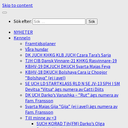
Skip to content
Sök efter:
NYHETER
Kenneln
Framtidsplaner
Våra hundar
DK JUCH KHKG KLB JUCH Czara Tara’s Sarja
TJH CIB Dansk Vinnare-21 KHKG Rasvinnare-19
KBHV-19 DKJUCH DKUCH Svarta Majas Feya
KBHV-18 DKUCH Bolshaya Cara iz Chopjor
”Bolshaya” (ej i avel)
SE UCH LD STARTKLASS RLD N SE JV-13 SPH I SM
Devitsa *Vitsa* ägs numera av Catti Diits
DK UCH Darko’s Varushka – ”Rut” ägs numera av
Fam. Fransson
Svarta Majas Gija ”Gija” (ej i avel) ägs numera av
Fam. Fransson
Till minne av <3
SUCH KORAD Tjh(FM) Darko’s Olga