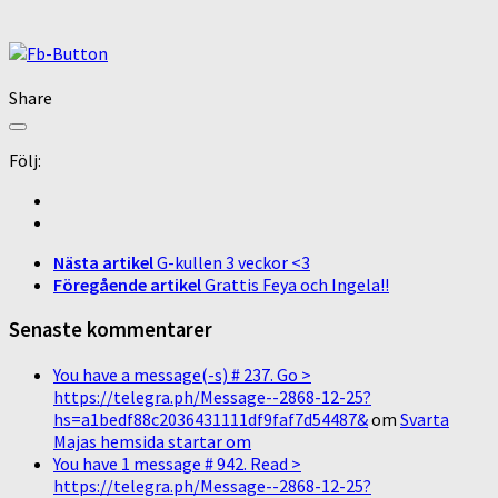
Share
Följ:
Nästa artikel
G-kullen 3 veckor <3
Föregående artikel
Grattis Feya och Ingela!!
Senaste kommentarer
You have a message(-s) # 237. Go >
https://telegra.ph/Message--2868-12-25?
hs=a1bedf88c2036431111df9faf7d54487&
om
Svarta
Majas hemsida startar om
You have 1 message # 942. Read >
https://telegra.ph/Message--2868-12-25?