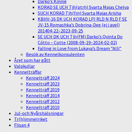
Darko’s Kinnie
KORAD SE UCH Tjh(ptrh) Svarta Majas Chelva
SUCH KORAD Tjh(fm) Svarta Majas Arisha
KBHV-16 DK UCH KORAD LPI RLD N RLD F SE
JV-15 Romashka’s Dobrina-Dee (ej i avel)
201404-22–2023-09-25
SE UCH DK UCH Tjh(FM) Darko’s Qvinta Do
Cótto – Cotte (2008-09-19–2024-02-02)
Falling in Love from Lukaya’s Dream ”Alli”
Besök av Kennelkonsulenten
Året som har gått
Valpkullar
Kennelträffar
Kennelträff 2024
Kennelträff 2023
Kennelträff 2019
Kennelträff 2014
Kennelträff 2012
Kennelträff 2010
Jul-och Nyårshälsningar
Tr(h)immelriket
Flisan 4