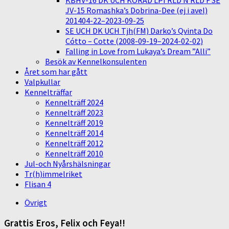
KBHV-16 DK UCH KORAD LPI RLD N RLD F SE
JV-15 Romashka’s Dobrina-Dee (ej i avel)
201404-22–2023-09-25
SE UCH DK UCH Tjh(FM) Darko’s Qvinta Do
Cótto – Cotte (2008-09-19–2024-02-02)
Falling in Love from Lukaya’s Dream ”Alli”
Besök av Kennelkonsulenten
Året som har gått
Valpkullar
Kennelträffar
Kennelträff 2024
Kennelträff 2023
Kennelträff 2019
Kennelträff 2014
Kennelträff 2012
Kennelträff 2010
Jul-och Nyårshälsningar
Tr(h)immelriket
Flisan 4
Övrigt
Grattis Eros, Felix och Feya!!