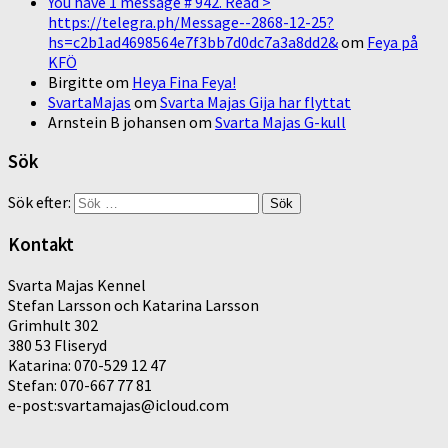
You have 1 message # 942. Read >
https://telegra.ph/Message--2868-12-25?
hs=c2b1ad4698564e7f3bb7d0dc7a3a8dd2&
om
Feya på
KFÖ
Birgitte
om
Heya Fina Feya!
SvartaMajas
om
Svarta Majas Gija har flyttat
Arnstein B johansen
om
Svarta Majas G-kull
Sök
Sök efter:
Kontakt
Svarta Majas Kennel
Stefan Larsson och Katarina Larsson
Grimhult 302
380 53 Fliseryd
Katarina: 070-529 12 47
Stefan: 070-667 77 81
e-post:svartamajas@icloud.com