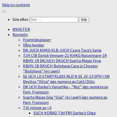
Skip to content
Sök efter:
NYHETER
Kenneln
Framtidsplaner
Våra hundar
DK JUCH KHKG KLB JUCH Czara Tara’s Sarja
TJH CIB Dansk Vinnare-21 KHKG Rasvinnare-19
KBHV-19 DKJUCH DKUCH Svarta Majas Feya
KBHV-18 DKUCH Bolshaya Cara iz Chopjor
”Bolshaya” (ej i avel)
SE UCH LD STARTKLASS RLD N SE JV-13 SPH I SM
Devitsa *Vitsa* ägs numera av Catti Diits
DK UCH Darko’s Varushka – ”Rut” ägs numera av
Fam. Fransson
Svarta Majas Gija ”Gija” (ej i avel) ägs numera av
Fam. Fransson
Till minne av <3
SUCH KORAD Tjh(FM) Darko’s Olga