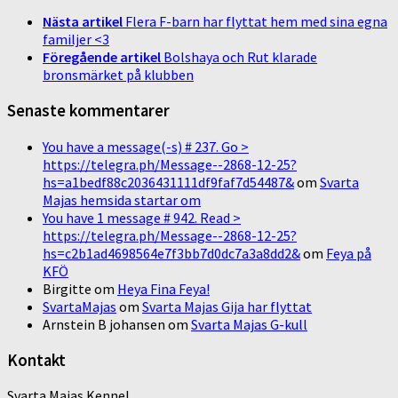
Nästa artikel
Flera F-barn har flyttat hem med sina egna
familjer <3
Föregående artikel
Bolshaya och Rut klarade
bronsmärket på klubben
Senaste kommentarer
You have a message(-s) # 237. Go >
https://telegra.ph/Message--2868-12-25?
hs=a1bedf88c2036431111df9faf7d54487&
om
Svarta
Majas hemsida startar om
You have 1 message # 942. Read >
https://telegra.ph/Message--2868-12-25?
hs=c2b1ad4698564e7f3bb7d0dc7a3a8dd2&
om
Feya på
KFÖ
Birgitte
om
Heya Fina Feya!
SvartaMajas
om
Svarta Majas Gija har flyttat
Arnstein B johansen
om
Svarta Majas G-kull
Kontakt
Svarta Majas Kennel