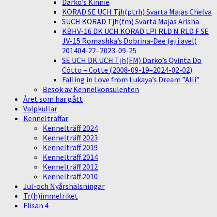
Darko’s Kinnie
KORAD SE UCH Tjh(ptrh) Svarta Majas Chelva
SUCH KORAD Tjh(fm) Svarta Majas Arisha
KBHV-16 DK UCH KORAD LPI RLD N RLD F SE
JV-15 Romashka’s Dobrina-Dee (ej i avel)
201404-22–2023-09-25
SE UCH DK UCH Tjh(FM) Darko’s Qvinta Do
Cótto – Cotte (2008-09-19–2024-02-02)
Falling in Love from Lukaya’s Dream ”Alli”
Besök av Kennelkonsulenten
Året som har gått
Valpkullar
Kennelträffar
Kennelträff 2024
Kennelträff 2023
Kennelträff 2019
Kennelträff 2014
Kennelträff 2012
Kennelträff 2010
Jul-och Nyårshälsningar
Tr(h)immelriket
Flisan 4