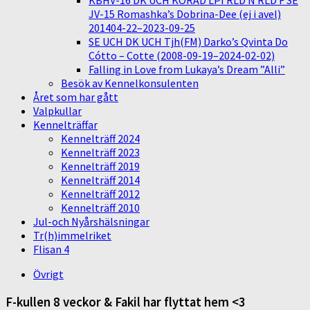
KBHV-16 DK UCH KORAD LPI RLD N RLD F SE
JV-15 Romashka’s Dobrina-Dee (ej i avel)
201404-22–2023-09-25
SE UCH DK UCH Tjh(FM) Darko’s Qvinta Do
Cótto – Cotte (2008-09-19–2024-02-02)
Falling in Love from Lukaya’s Dream ”Alli”
Besök av Kennelkonsulenten
Året som har gått
Valpkullar
Kennelträffar
Kennelträff 2024
Kennelträff 2023
Kennelträff 2019
Kennelträff 2014
Kennelträff 2012
Kennelträff 2010
Jul-och Nyårshälsningar
Tr(h)immelriket
Flisan 4
Övrigt
F-kullen 8 veckor & Fakil har flyttat hem <3