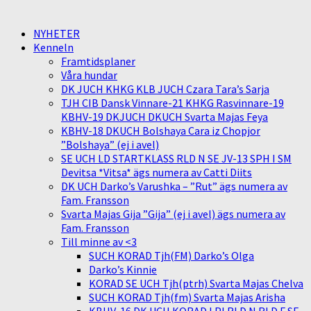
NYHETER
Kenneln
Framtidsplaner
Våra hundar
DK JUCH KHKG KLB JUCH Czara Tara’s Sarja
TJH CIB Dansk Vinnare-21 KHKG Rasvinnare-19
KBHV-19 DKJUCH DKUCH Svarta Majas Feya
KBHV-18 DKUCH Bolshaya Cara iz Chopjor
”Bolshaya” (ej i avel)
SE UCH LD STARTKLASS RLD N SE JV-13 SPH I SM
Devitsa *Vitsa* ägs numera av Catti Diits
DK UCH Darko’s Varushka – ”Rut” ägs numera av
Fam. Fransson
Svarta Majas Gija ”Gija” (ej i avel) ägs numera av
Fam. Fransson
Till minne av <3
SUCH KORAD Tjh(FM) Darko’s Olga
Darko’s Kinnie
KORAD SE UCH Tjh(ptrh) Svarta Majas Chelva
SUCH KORAD Tjh(fm) Svarta Majas Arisha