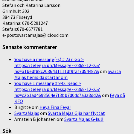
Stefan och Katarina Larsson
Grimhult 302
384 73 Fliseryd
Katarina: 070-5291247
Stefan:070-6677781
e-post:svartamajas@icloud.com
Senaste kommentarer
You have a message(-s) # 237. Go >
https://telegra.ph/Message--2868-12-25?
hs=a1bedf88c2036431111df9faf7d54487&
om
Svarta
Majas hemsida startar om
You have 1 message # 942. Read >
https://telegra.ph/Message--2868-12-25?
hs=c2b1ad4698564e7f3bb7d0dc7a3a8dd2&
om
Feya på
KFÖ
Birgitte
om
Heya Fina Feya!
SvartaMajas
om
Svarta Majas Gija har flyttat
Arnstein B johansen
om
Svarta Majas G-kull
Sök