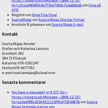
https://telegra.ph/Message--2868-12-25?
hs=c2b1ad4698564e7f3bb7d0dc7a3a8dd2&
om
Feya på
KFÖ
Birgitte
om
Heya Fina Feya!
SvartaMajas
om
Svarta Majas Gija har flyttat
Arnstein B johansen
om
Svarta Majas G-kull
Kontakt
Svarta Majas Kennel
Stefan och Katarina Larsson
Grimhult 302
384 73 Fliseryd
Katarina: 070-5291247
Stefan:070-6677781
e-post:svartamajas@icloud.com
Senaste kommentarer
You have a message(-s) # 237. Go >
https://telegra.ph/Message--2868-12-25?
hs=a1bedf88c2036431111df9faf7d54487&
om
Svarta
Majas hemsida startar om