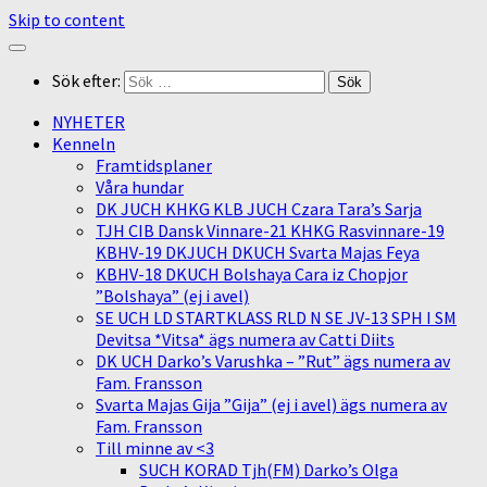
Skip to content
Sök efter:
NYHETER
Kenneln
Framtidsplaner
Våra hundar
DK JUCH KHKG KLB JUCH Czara Tara’s Sarja
TJH CIB Dansk Vinnare-21 KHKG Rasvinnare-19
KBHV-19 DKJUCH DKUCH Svarta Majas Feya
KBHV-18 DKUCH Bolshaya Cara iz Chopjor
”Bolshaya” (ej i avel)
SE UCH LD STARTKLASS RLD N SE JV-13 SPH I SM
Devitsa *Vitsa* ägs numera av Catti Diits
DK UCH Darko’s Varushka – ”Rut” ägs numera av
Fam. Fransson
Svarta Majas Gija ”Gija” (ej i avel) ägs numera av
Fam. Fransson
Till minne av <3
SUCH KORAD Tjh(FM) Darko’s Olga