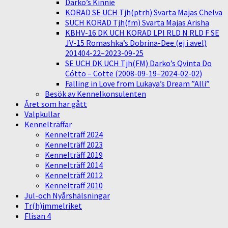
Darko’s Kinnie
KORAD SE UCH Tjh(ptrh) Svarta Majas Chelva
SUCH KORAD Tjh(fm) Svarta Majas Arisha
KBHV-16 DK UCH KORAD LPI RLD N RLD F SE
JV-15 Romashka’s Dobrina-Dee (ej i avel)
201404-22–2023-09-25
SE UCH DK UCH Tjh(FM) Darko’s Qvinta Do
Cótto – Cotte (2008-09-19–2024-02-02)
Falling in Love from Lukaya’s Dream ”Alli”
Besök av Kennelkonsulenten
Året som har gått
Valpkullar
Kennelträffar
Kennelträff 2024
Kennelträff 2023
Kennelträff 2019
Kennelträff 2014
Kennelträff 2012
Kennelträff 2010
Jul-och Nyårshälsningar
Tr(h)immelriket
Flisan 4