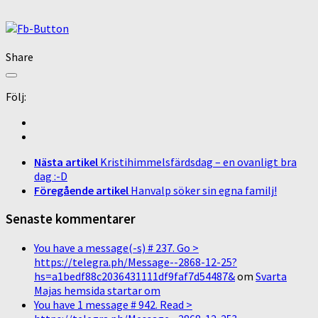
Share
Följ:
Nästa artikel
Kristihimmelsfärdsdag – en ovanligt bra
dag :-D
Föregående artikel
Hanvalp söker sin egna familj!
Senaste kommentarer
You have a message(-s) # 237. Go >
https://telegra.ph/Message--2868-12-25?
hs=a1bedf88c2036431111df9faf7d54487&
om
Svarta
Majas hemsida startar om
You have 1 message # 942. Read >