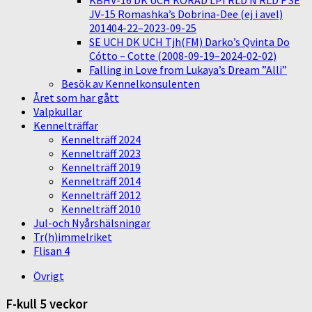
KBHV-16 DK UCH KORAD LPI RLD N RLD F SE
JV-15 Romashka’s Dobrina-Dee (ej i avel)
201404-22–2023-09-25
SE UCH DK UCH Tjh(FM) Darko’s Qvinta Do
Cótto – Cotte (2008-09-19–2024-02-02)
Falling in Love from Lukaya’s Dream ”Alli”
Besök av Kennelkonsulenten
Året som har gått
Valpkullar
Kennelträffar
Kennelträff 2024
Kennelträff 2023
Kennelträff 2019
Kennelträff 2014
Kennelträff 2012
Kennelträff 2010
Jul-och Nyårshälsningar
Tr(h)immelriket
Flisan 4
Övrigt
F-kull 5 veckor