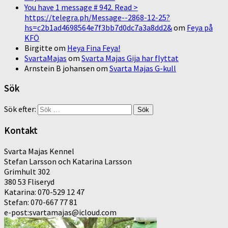
You have 1 message # 942. Read >
https://telegra.ph/Message--2868-12-25?
hs=c2b1ad4698564e7f3bb7d0dc7a3a8dd2&
om
Feya på
KFÖ
Birgitte
om
Heya Fina Feya!
SvartaMajas
om
Svarta Majas Gija har flyttat
Arnstein B johansen
om
Svarta Majas G-kull
Sök
Sök efter:
Kontakt
Svarta Majas Kennel
Stefan Larsson och Katarina Larsson
Grimhult 302
380 53 Fliseryd
Katarina: 070-529 12 47
Stefan: 070-667 77 81
e-post:svartamajas@icloud.com