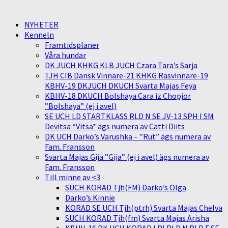
NYHETER
Kenneln
Framtidsplaner
Våra hundar
DK JUCH KHKG KLB JUCH Czara Tara’s Sarja
TJH CIB Dansk Vinnare-21 KHKG Rasvinnare-19
KBHV-19 DKJUCH DKUCH Svarta Majas Feya
KBHV-18 DKUCH Bolshaya Cara iz Chopjor
”Bolshaya” (ej i avel)
SE UCH LD STARTKLASS RLD N SE JV-13 SPH I SM
Devitsa *Vitsa* ägs numera av Catti Diits
DK UCH Darko’s Varushka – ”Rut” ägs numera av
Fam. Fransson
Svarta Majas Gija ”Gija” (ej i avel) ägs numera av
Fam. Fransson
Till minne av <3
SUCH KORAD Tjh(FM) Darko’s Olga
Darko’s Kinnie
KORAD SE UCH Tjh(ptrh) Svarta Majas Chelva
SUCH KORAD Tjh(fm) Svarta Majas Arisha