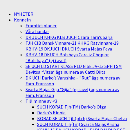
NYHETER
Kenneln
Framtidsplaner
Våra hundar
DK JUCH KHKG KLB JUCH Czara Tara’s Sarja
TJH CIB Dansk Vinnare-21 KHKG Rasvinnare-19
KBHV-19 DKJUCH DKUCH Svarta Majas Feya
KBHV-18 DKUCH Bolshaya Cara iz Chopjor
”Bolshaya” (ej i avel)
SE UCH LD STARTKLASS RLD N SE JV-13 SPH I SM
Devitsa *Vitsa* ägs numera av Catti Diits
DK UCH Darko’s Varushka – ”Rut” ägs numera av
Fam. Fransson
Svarta Majas Gija ”Gija” (ej i avel) ägs numera av
Fam. Fransson
Till minne av <3
SUCH KORAD Tjh(FM) Darko’s Olga
Darko’s Kinnie
KORAD SE UCH Tjh(ptrh) Svarta Majas Chelva
SUCH KORAD Tjh(fm) Svarta Majas Arisha