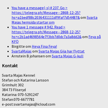
You have a message(-s) # 237. Go >
https://telegra.ph/Message--2868-12-25?
hs=a1bedf88c2036431111df9faf7d54487&
om
Svarta
Majas hemsida startar om
You have 1 message # 942. Read >
https://telegra.ph/Message--2868-12-25?
hs=c2b1ad4698564e7f3bb7d0dc7a3a8dd2&
om
Feya på
KFÖ
Birgitte
om
Heya Fina Feya!
SvartaMajas
om
Svarta Majas Gija har flyttat
Arnstein B johansen
om
Svarta Majas G-kull
Kontakt
Svarta Majas Kennel
Stefan och Katarina Larsson
Grimhult 302
384 73 Fliseryd
Katarina: 070-5291247
Stefan:070-6677781
e-post:svartamajas@icloud.com