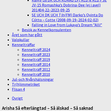
KBHV-16 DK UCH KORAD LPI RLD N RLD F SE
JV-15 Romashka’s Dobrina-Dee (ej i avel)
201404-22–2023-09-25
SE UCH DK UCH Tjh(FM) Darko’s Qvinta Do
Cótto – Cotte (2008-09-19–2024-02-02)
Falling in Love from Lukaya’s Dream ”Alli”
Besök av Kennelkonsulenten
Året som har gått
Valpkullar
Kennelträffar
Kennelträff 2024
Kennelträff 2023
Kennelträff 2019
Kennelträff 2014
Kennelträff 2012
Kennelträff 2010
Jul-och Nyårshälsningar
Tr(h)immelriket
Flisan 4
Övrigt
Arisha Så efterlängtad – Så älskad – Så saknad