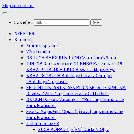
Skip to content
Sök efter:
NYHETER
Kenneln
Framtidsplaner
Våra hundar
DK JUCH KHKG KLB JUCH Czara Tara’s Sarja
TJH CIB Dansk Vinnare-21 KHKG Rasvinnare-19
KBHV-19 DKJUCH DKUCH Svarta Majas Feya
KBHV-18 DKUCH Bolshaya Cara iz Chopjor
”Bolshaya” (ej i avel)
SE UCH LD STARTKLASS RLD N SE JV-13 SPH I SM
Devitsa *Vitsa* ägs numera av Catti Diits
DK UCH Darko’s Varushka – ”Rut” ägs numera av
Fam. Fransson
Svarta Majas Gija ”Gija” (ej i avel) ägs numera av
Fam. Fransson
Till minne av <3
SUCH KORAD Tjh(FM) Darko’s Olga