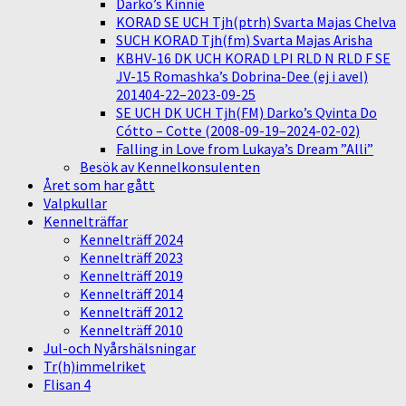
Darko’s Kinnie
KORAD SE UCH Tjh(ptrh) Svarta Majas Chelva
SUCH KORAD Tjh(fm) Svarta Majas Arisha
KBHV-16 DK UCH KORAD LPI RLD N RLD F SE
JV-15 Romashka’s Dobrina-Dee (ej i avel)
201404-22–2023-09-25
SE UCH DK UCH Tjh(FM) Darko’s Qvinta Do
Cótto – Cotte (2008-09-19–2024-02-02)
Falling in Love from Lukaya’s Dream ”Alli”
Besök av Kennelkonsulenten
Året som har gått
Valpkullar
Kennelträffar
Kennelträff 2024
Kennelträff 2023
Kennelträff 2019
Kennelträff 2014
Kennelträff 2012
Kennelträff 2010
Jul-och Nyårshälsningar
Tr(h)immelriket
Flisan 4