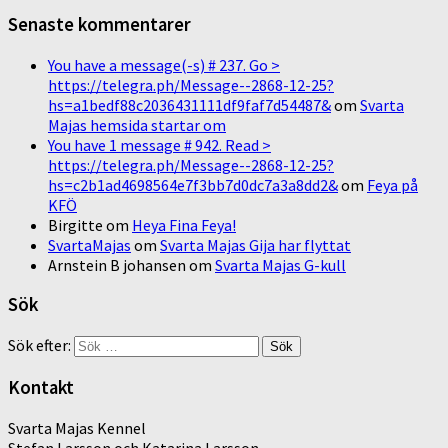
Senaste kommentarer
You have a message(-s) # 237. Go >
https://telegra.ph/Message--2868-12-25?
hs=a1bedf88c2036431111df9faf7d54487&
om
Svarta
Majas hemsida startar om
You have 1 message # 942. Read >
https://telegra.ph/Message--2868-12-25?
hs=c2b1ad4698564e7f3bb7d0dc7a3a8dd2&
om
Feya på
KFÖ
Birgitte
om
Heya Fina Feya!
SvartaMajas
om
Svarta Majas Gija har flyttat
Arnstein B johansen
om
Svarta Majas G-kull
Sök
Sök efter:
Kontakt
Svarta Majas Kennel
Stefan Larsson och Katarina Larsson