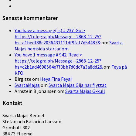
Senaste kommentarer
You have a message(-s) # 237. Go >
https://telegra.ph/Message--2868-12-25?
hs=a1bedf88c2036431111df9faf7d54487&
om
Svarta
Majas hemsida startar om
You have 1 message # 942. Read >
https://telegra.ph/Message--2868-12-25?
hs=c2b1ad4698564e7f3bb7d0dc7a3a8dd2&
om
Feya på
KFÖ
Birgitte
om
Heya Fina Feya!
SvartaMajas
om
Svarta Majas Gija har flyttat
Arnstein B johansen
om
Svarta Majas G-kull
Kontakt
Svarta Majas Kennel
Stefan och Katarina Larsson
Grimhult 302
384 73 Fliseryd