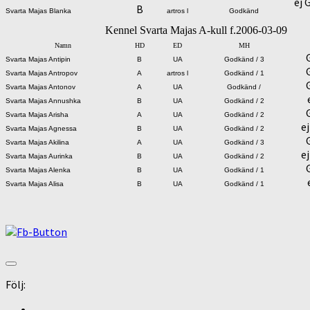
ej 
B
Svarta Majas Blanka
artros l
Godkänd
Kennel Svarta Majas A-kull f.2006-03-09
Namn
HD
ED
MH
Svarta Majas Antipin
B
UA
Godkänd / 3
Svarta Majas Antropov
A
artros l
Godkänd / 1
Svarta Majas Antonov
A
UA
Godkänd /
Svarta Majas Annushka
B
UA
Godkänd / 2
Svarta Majas Arisha
A
UA
Godkänd / 2
e
Svarta Majas Agnessa
B
UA
Godkänd / 2
Svarta Majas Akilina
A
UA
Godkänd / 3
e
Svarta Majas Aurinka
B
UA
Godkänd / 2
Svarta Majas Alenka
B
UA
Godkänd / 1
Svarta Majas Alisa
B
UA
Godkänd / 1
Följ: