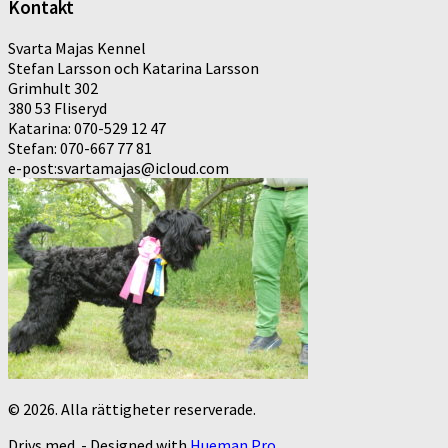
Kontakt
Svarta Majas Kennel
Stefan Larsson och Katarina Larsson
Grimhult 302
380 53 Fliseryd
Katarina: 070-529 12 47
Stefan: 070-667 77 81
e-post:svartamajas@icloud.com
© 2026. Alla rättigheter reserverade.
Drivs med
- Designed with
Hueman Pro