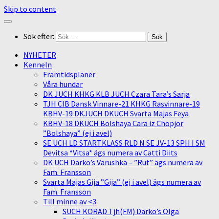
Skip to content
Sök efter:
NYHETER
Kenneln
Framtidsplaner
Våra hundar
DK JUCH KHKG KLB JUCH Czara Tara’s Sarja
TJH CIB Dansk Vinnare-21 KHKG Rasvinnare-19
KBHV-19 DKJUCH DKUCH Svarta Majas Feya
KBHV-18 DKUCH Bolshaya Cara iz Chopjor
”Bolshaya” (ej i avel)
SE UCH LD STARTKLASS RLD N SE JV-13 SPH I SM
Devitsa *Vitsa* ägs numera av Catti Diits
DK UCH Darko’s Varushka – ”Rut” ägs numera av
Fam. Fransson
Svarta Majas Gija ”Gija” (ej i avel) ägs numera av
Fam. Fransson
Till minne av <3
SUCH KORAD Tjh(FM) Darko’s Olga