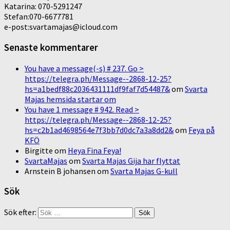
Katarina: 070-5291247
Stefan:070-6677781
e-post:svartamajas@icloud.com
Senaste kommentarer
You have a message(-s) # 237. Go >
https://telegra.ph/Message--2868-12-25?
hs=a1bedf88c2036431111df9faf7d54487&
om
Svarta
Majas hemsida startar om
You have 1 message # 942. Read >
https://telegra.ph/Message--2868-12-25?
hs=c2b1ad4698564e7f3bb7d0dc7a3a8dd2&
om
Feya på
KFÖ
Birgitte
om
Heya Fina Feya!
SvartaMajas
om
Svarta Majas Gija har flyttat
Arnstein B johansen
om
Svarta Majas G-kull
Sök
Sök efter: