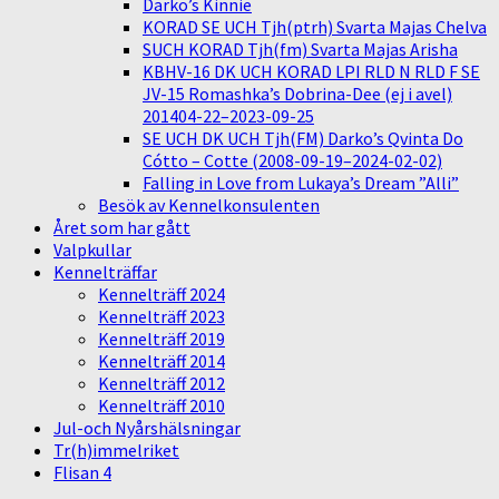
Darko’s Kinnie
KORAD SE UCH Tjh(ptrh) Svarta Majas Chelva
SUCH KORAD Tjh(fm) Svarta Majas Arisha
KBHV-16 DK UCH KORAD LPI RLD N RLD F SE
JV-15 Romashka’s Dobrina-Dee (ej i avel)
201404-22–2023-09-25
SE UCH DK UCH Tjh(FM) Darko’s Qvinta Do
Cótto – Cotte (2008-09-19–2024-02-02)
Falling in Love from Lukaya’s Dream ”Alli”
Besök av Kennelkonsulenten
Året som har gått
Valpkullar
Kennelträffar
Kennelträff 2024
Kennelträff 2023
Kennelträff 2019
Kennelträff 2014
Kennelträff 2012
Kennelträff 2010
Jul-och Nyårshälsningar
Tr(h)immelriket
Flisan 4