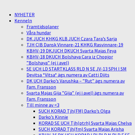
NYHETER
Kenneln
Framtidsplaner
Våra hundar
DK JUCH KHKG KLB JUCH Czara Tara’s Sarja
TJH CIB Dansk Vinnare-21 KHKG Rasvinnare-19
KBHV-19 DKJUCH DKUCH Svarta Majas Feya
KBHV-18 DKUCH Bolshaya Cara iz Chopjor
”Bolshaya” (ej i avel)
SE UCH LD STARTKLASS RLD N SE JV-13 SPH I SM
Devitsa *Vitsa* ägs numera av Catti Diits
DK UCH Darko’s Varushka – ”Rut” ägs numera av
Fam. Fransson
Svarta Majas Gija ”Gija” (ej i avel) ägs numera av
Fam. Fransson
Till minne av <3
SUCH KORAD Tjh(FM) Darko’s Olga
Darko’s Kinnie
KORAD SE UCH Tjh(ptrh) Svarta Majas Chelva
SUCH KORAD Tjh(fm) Svarta Majas Arisha