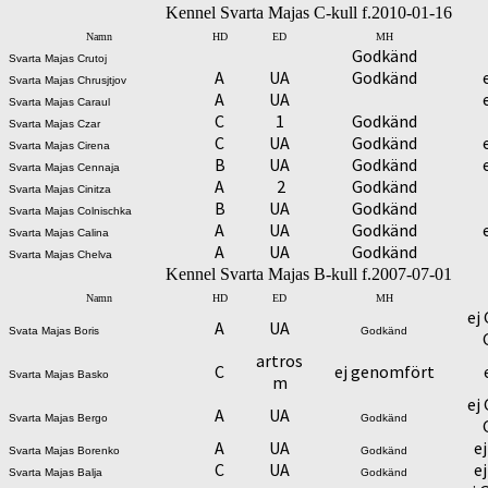
Kennel Svarta Majas C-kull f.2010-01-16
Namn
HD
ED
MH
Godkänd
Svarta Majas Crutoj
A
UA
Godkänd
Svarta Majas Chrusjtjov
A
UA
Svarta Majas Caraul
C
1
Godkänd
Svarta Majas Czar
C
UA
Godkänd
Svarta Majas Cirena
B
UA
Godkänd
Svarta Majas Cennaja
A
2
Godkänd
Svarta Majas Cinitza
B
UA
Godkänd
Svarta Majas Colnischka
A
UA
Godkänd
Svarta Majas Calina
A
UA
Godkänd
Svarta Majas Chelva
Kennel Svarta Majas B-kull f.2007-07-01
Namn
HD
ED
MH
ej
A
UA
Svata Majas Boris
Godkänd
artros
C
ej genomfört
Svarta Majas Basko
m
ej
A
UA
Svarta Majas Bergo
Godkänd
A
UA
e
Svarta Majas Borenko
Godkänd
C
UA
e
Svarta Majas Balja
Godkänd