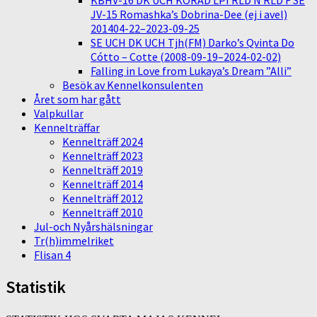
KBHV-16 DK UCH KORAD LPI RLD N RLD F SE
JV-15 Romashka’s Dobrina-Dee (ej i avel)
201404-22–2023-09-25
SE UCH DK UCH Tjh(FM) Darko’s Qvinta Do
Cótto – Cotte (2008-09-19–2024-02-02)
Falling in Love from Lukaya’s Dream ”Alli”
Besök av Kennelkonsulenten
Året som har gått
Valpkullar
Kennelträffar
Kennelträff 2024
Kennelträff 2023
Kennelträff 2019
Kennelträff 2014
Kennelträff 2012
Kennelträff 2010
Jul-och Nyårshälsningar
Tr(h)immelriket
Flisan 4
Statistik