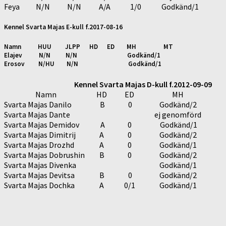
Feya
N/N
N/N
A/A
1/0
Godkänd/1
Kennel Svarta Majas E-kull f.2017-08-16
Namn HUU JLPP HD ED MH MT
Elajev N/N N/N Godkänd/1
Erosov N/HU N/N Godkänd/1
Kennel Svarta Majas D-kull f.2012-09-09
Namn
HD
ED
MH
Svarta Majas Danilo
B
0
Godkänd/2
Svarta Majas Dante
ej genomförd
Svarta Majas Demidov
A
0
Godkänd/1
Svarta Majas Dimitrij
A
0
Godkänd/2
Svarta Majas Drozhd
A
0
Godkänd/1
Svarta Majas Dobrushin
B
0
Godkänd/2
Svarta Majas Divenka
Godkänd/1
Svarta Majas Devitsa
B
0
Godkänd/2
Svarta Majas Dochka
A
0/1
Godkänd/1