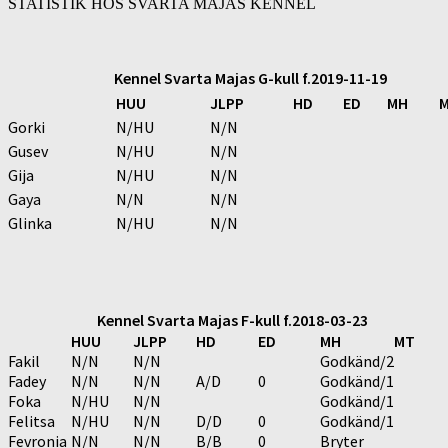
STATISTIK
HOS SVARTA MAJAS KENNEL
Kennel Svarta Majas G-kull f.2019-11-19
HUU
JLPP
HD
ED
MH
Gorki
N/HU
N/N
Gusev
N/HU
N/N
Gija
N/HU
N/N
Gaya
N/N
N/N
Glinka
N/HU
N/N
Kennel Svarta Majas F-kull f.2018-03-23
HUU
JLPP
HD
ED
MH
MT
Fakil
N/N
N/N
Godkänd/2
Fadey
N/N
N/N
A/D
0
Godkänd/1
Foka
N/HU
N/N
Godkänd/1
Felitsa
N/HU
N/N
D/D
0
Godkänd/1
Fevronia
N/N
N/N
B/B
0
Bryter