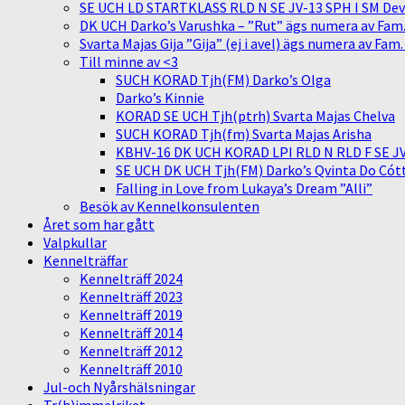
SE UCH LD STARTKLASS RLD N SE JV-13 SPH I SM Devit
DK UCH Darko’s Varushka – ”Rut” ägs numera av Fam
Svarta Majas Gija ”Gija” (ej i avel) ägs numera av Fam
Till minne av <3
SUCH KORAD Tjh(FM) Darko’s Olga
Darko’s Kinnie
KORAD SE UCH Tjh(ptrh) Svarta Majas Chelva
SUCH KORAD Tjh(fm) Svarta Majas Arisha
KBHV-16 DK UCH KORAD LPI RLD N RLD F SE JV-
SE UCH DK UCH Tjh(FM) Darko’s Qvinta Do Cótt
Falling in Love from Lukaya’s Dream ”Alli”
Besök av Kennelkonsulenten
Året som har gått
Valpkullar
Kennelträffar
Kennelträff 2024
Kennelträff 2023
Kennelträff 2019
Kennelträff 2014
Kennelträff 2012
Kennelträff 2010
Jul-och Nyårshälsningar