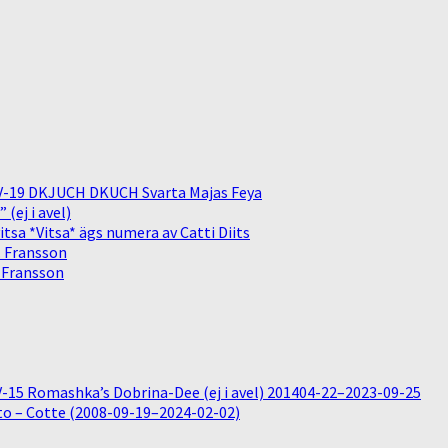
V-19 DKJUCH DKUCH Svarta Majas Feya
(ej i avel)
sa *Vitsa* ägs numera av Catti Diits
. Fransson
. Fransson
15 Romashka’s Dobrina-Dee (ej i avel) 201404-22–2023-09-25
o – Cotte (2008-09-19–2024-02-02)