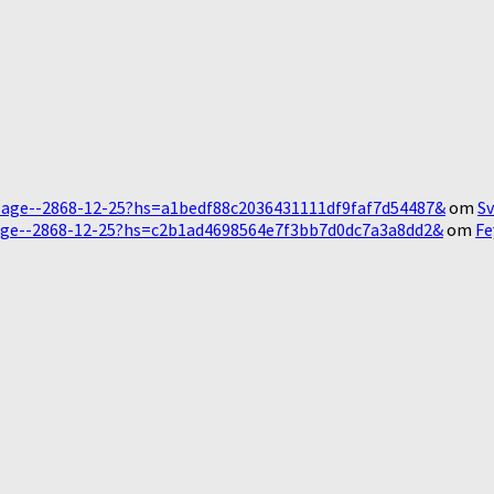
Message--2868-12-25?hs=a1bedf88c2036431111df9faf7d54487&
om
Sv
essage--2868-12-25?hs=c2b1ad4698564e7f3bb7d0dc7a3a8dd2&
om
Fe