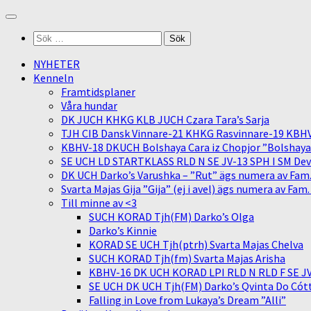
Skip
to
Sök
content
efter:
NYHETER
Kenneln
Framtidsplaner
Våra hundar
DK JUCH KHKG KLB JUCH Czara Tara’s Sarja
TJH CIB Dansk Vinnare-21 KHKG Rasvinnare-19 KBH
KBHV-18 DKUCH Bolshaya Cara iz Chopjor ”Bolshaya” 
SE UCH LD STARTKLASS RLD N SE JV-13 SPH I SM Devit
DK UCH Darko’s Varushka – ”Rut” ägs numera av Fam
Svarta Majas Gija ”Gija” (ej i avel) ägs numera av Fam
Till minne av <3
SUCH KORAD Tjh(FM) Darko’s Olga
Darko’s Kinnie
KORAD SE UCH Tjh(ptrh) Svarta Majas Chelva
SUCH KORAD Tjh(fm) Svarta Majas Arisha
KBHV-16 DK UCH KORAD LPI RLD N RLD F SE JV-
SE UCH DK UCH Tjh(FM) Darko’s Qvinta Do Cótt
Falling in Love from Lukaya’s Dream ”Alli”