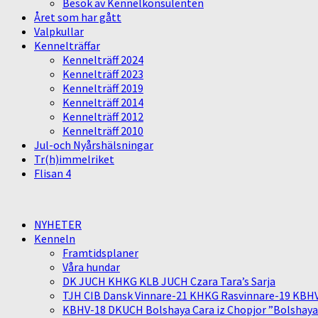
Besök av Kennelkonsulenten
Året som har gått
Valpkullar
Kennelträffar
Kennelträff 2024
Kennelträff 2023
Kennelträff 2019
Kennelträff 2014
Kennelträff 2012
Kennelträff 2010
Jul-och Nyårshälsningar
Tr(h)immelriket
Flisan 4
NYHETER
Kenneln
Framtidsplaner
Våra hundar
DK JUCH KHKG KLB JUCH Czara Tara’s Sarja
TJH CIB Dansk Vinnare-21 KHKG Rasvinnare-19 KBH
KBHV-18 DKUCH Bolshaya Cara iz Chopjor ”Bolshaya” 