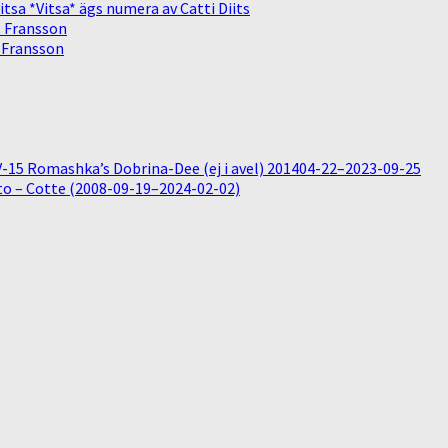
sa *Vitsa* ägs numera av Catti Diits
. Fransson
. Fransson
15 Romashka’s Dobrina-Dee (ej i avel) 201404-22–2023-09-25
o – Cotte (2008-09-19–2024-02-02)