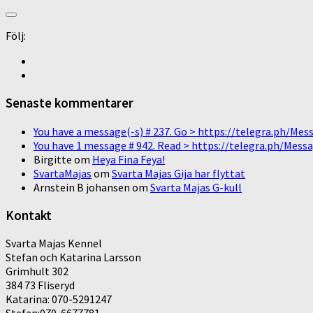
Följ:
Senaste kommentarer
You have a message(-s) # 237. Go > https://telegra.ph/
You have 1 message # 942. Read > https://telegra.ph/M
Birgitte
om
Heya Fina Feya!
SvartaMajas
om
Svarta Majas Gija har flyttat
Arnstein B johansen
om
Svarta Majas G-kull
Kontakt
Svarta Majas Kennel
Stefan och Katarina Larsson
Grimhult 302
384 73 Fliseryd
Katarina: 070-5291247