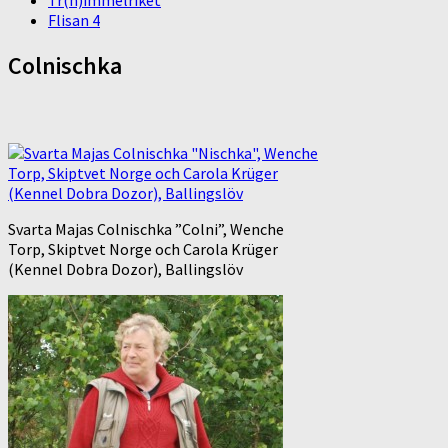
Tr(h)immelriket
Flisan 4
Colnischka
Svarta Majas Colnischka ”Colni”, Wenche
Torp, Skiptvet Norge och Carola Krüger
(Kennel Dobra Dozor), Ballingslöv