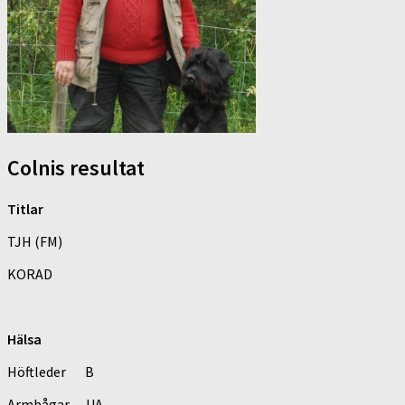
Colnis resultat
Titlar
TJH (FM)
KORAD
Hälsa
Höftleder B
Armbågar UA