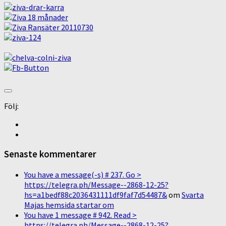
Följ:
Senaste kommentarer
You have a message(-s) # 237. Go >
https://telegra.ph/Message--2868-12-25?
hs=a1bedf88c2036431111df9faf7d54487&
om
Svarta
Majas hemsida startar om
You have 1 message # 942. Read >
https://telegra.ph/Message--2868-12-25?