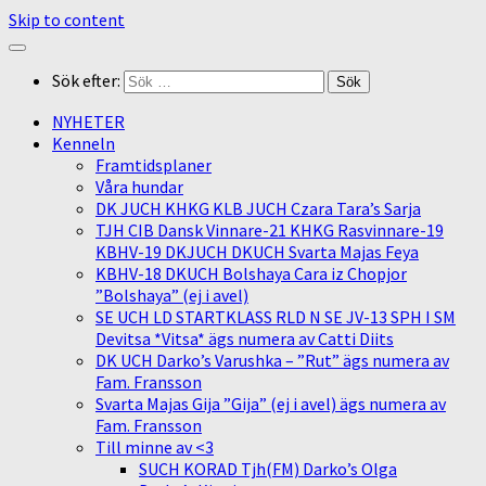
Skip to content
Sök efter:
NYHETER
Kenneln
Framtidsplaner
Våra hundar
DK JUCH KHKG KLB JUCH Czara Tara’s Sarja
TJH CIB Dansk Vinnare-21 KHKG Rasvinnare-19
KBHV-19 DKJUCH DKUCH Svarta Majas Feya
KBHV-18 DKUCH Bolshaya Cara iz Chopjor
”Bolshaya” (ej i avel)
SE UCH LD STARTKLASS RLD N SE JV-13 SPH I SM
Devitsa *Vitsa* ägs numera av Catti Diits
DK UCH Darko’s Varushka – ”Rut” ägs numera av
Fam. Fransson
Svarta Majas Gija ”Gija” (ej i avel) ägs numera av
Fam. Fransson
Till minne av <3
SUCH KORAD Tjh(FM) Darko’s Olga