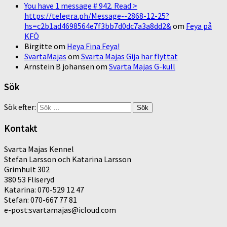
You have 1 message # 942. Read >
https://telegra.ph/Message--2868-12-25?
hs=c2b1ad4698564e7f3bb7d0dc7a3a8dd2&
om
Feya på
KFÖ
Birgitte
om
Heya Fina Feya!
SvartaMajas
om
Svarta Majas Gija har flyttat
Arnstein B johansen
om
Svarta Majas G-kull
Sök
Sök efter:
Kontakt
Svarta Majas Kennel
Stefan Larsson och Katarina Larsson
Grimhult 302
380 53 Fliseryd
Katarina: 070-529 12 47
Stefan: 070-667 77 81
e-post:svartamajas@icloud.com