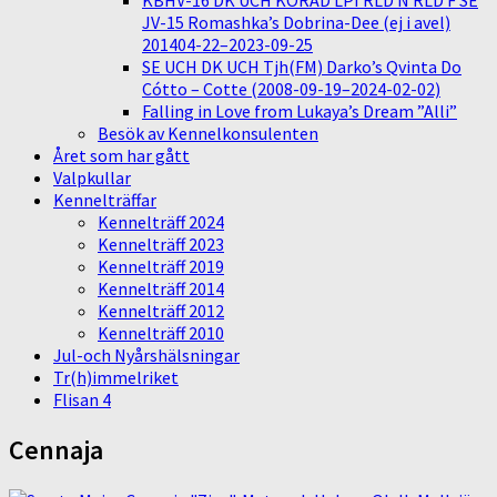
KBHV-16 DK UCH KORAD LPI RLD N RLD F SE
JV-15 Romashka’s Dobrina-Dee (ej i avel)
201404-22–2023-09-25
SE UCH DK UCH Tjh(FM) Darko’s Qvinta Do
Cótto – Cotte (2008-09-19–2024-02-02)
Falling in Love from Lukaya’s Dream ”Alli”
Besök av Kennelkonsulenten
Året som har gått
Valpkullar
Kennelträffar
Kennelträff 2024
Kennelträff 2023
Kennelträff 2019
Kennelträff 2014
Kennelträff 2012
Kennelträff 2010
Jul-och Nyårshälsningar
Tr(h)immelriket
Flisan 4
Cennaja