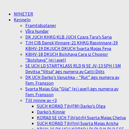
NYHETER
Kenneln
Framtidsplaner
Våra hundar
DK JUCH KHKG KLB JUCH Czara Tara’s Sarja
TJH CIB Dansk Vinnare-21 KHKG Rasvinnare-19
KBHV-19 DKJUCH DKUCH Svarta Majas Feya
KBHV-18 DKUCH Bolshaya Cara iz Chopjor
”Bolshaya” (ej i avel)
SE UCH LD STARTKLASS RLD N SE JV-13 SPH I SM
Devitsa *Vitsa* ägs numera av Catti Diits
DK UCH Darko’s Varushka – ”Rut” ägs numera av
Fam. Fransson
Svarta Majas Gija ”Gija” (ej i avel) ägs numera av
Fam. Fransson
Till minne av <3
SUCH KORAD Tjh(FM) Darko’s Olga
Darko’s Kinnie
KORAD SE UCH Tjh(ptrh) Svarta Majas Chelva
SUCH KORAD Tjh(fm) Svarta Majas Arisha