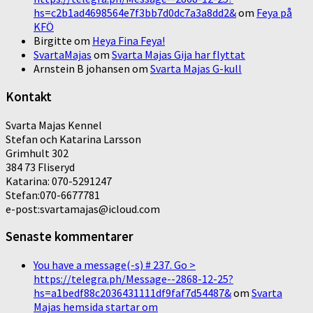
hs=c2b1ad4698564e7f3bb7d0dc7a3a8dd2&
om
Feya på
KFÖ
Birgitte
om
Heya Fina Feya!
SvartaMajas
om
Svarta Majas Gija har flyttat
Arnstein B johansen
om
Svarta Majas G-kull
Kontakt
Svarta Majas Kennel
Stefan och Katarina Larsson
Grimhult 302
384 73 Fliseryd
Katarina: 070-5291247
Stefan:070-6677781
e-post:svartamajas@icloud.com
Senaste kommentarer
You have a message(-s) # 237. Go >
https://telegra.ph/Message--2868-12-25?
hs=a1bedf88c2036431111df9faf7d54487&
om
Svarta
Majas hemsida startar om