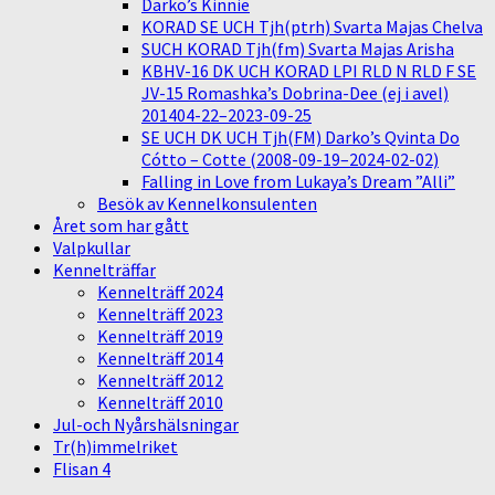
Darko’s Kinnie
KORAD SE UCH Tjh(ptrh) Svarta Majas Chelva
SUCH KORAD Tjh(fm) Svarta Majas Arisha
KBHV-16 DK UCH KORAD LPI RLD N RLD F SE
JV-15 Romashka’s Dobrina-Dee (ej i avel)
201404-22–2023-09-25
SE UCH DK UCH Tjh(FM) Darko’s Qvinta Do
Cótto – Cotte (2008-09-19–2024-02-02)
Falling in Love from Lukaya’s Dream ”Alli”
Besök av Kennelkonsulenten
Året som har gått
Valpkullar
Kennelträffar
Kennelträff 2024
Kennelträff 2023
Kennelträff 2019
Kennelträff 2014
Kennelträff 2012
Kennelträff 2010
Jul-och Nyårshälsningar
Tr(h)immelriket
Flisan 4