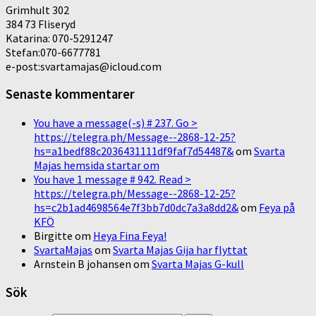
Grimhult 302
384 73 Fliseryd
Katarina: 070-5291247
Stefan:070-6677781
e-post:svartamajas@icloud.com
Senaste kommentarer
You have a message(-s) # 237. Go >
https://telegra.ph/Message--2868-12-25?
hs=a1bedf88c2036431111df9faf7d54487&
om
Svarta
Majas hemsida startar om
You have 1 message # 942. Read >
https://telegra.ph/Message--2868-12-25?
hs=c2b1ad4698564e7f3bb7d0dc7a3a8dd2&
om
Feya på
KFÖ
Birgitte
om
Heya Fina Feya!
SvartaMajas
om
Svarta Majas Gija har flyttat
Arnstein B johansen
om
Svarta Majas G-kull
Sök