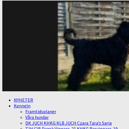
NYHETER
Kenneln
Framtidsplaner
Våra hundar
DK JUCH KHKG KLB JUCH Czara Tara’s Sarja
TJH CIB Dansk Vinnare-21 KHKG Rasvinnare-19