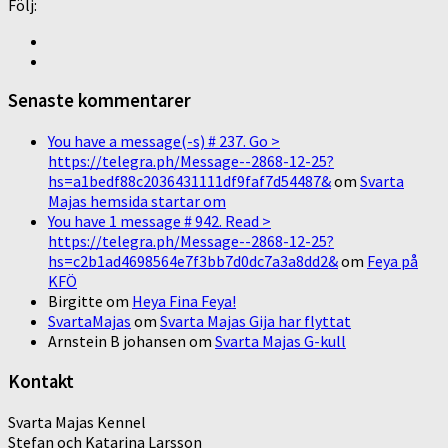
Följ:
Senaste kommentarer
You have a message(-s) # 237. Go >
https://telegra.ph/Message--2868-12-25?
hs=a1bedf88c2036431111df9faf7d54487&
om
Svarta
Majas hemsida startar om
You have 1 message # 942. Read >
https://telegra.ph/Message--2868-12-25?
hs=c2b1ad4698564e7f3bb7d0dc7a3a8dd2&
om
Feya på
KFÖ
Birgitte
om
Heya Fina Feya!
SvartaMajas
om
Svarta Majas Gija har flyttat
Arnstein B johansen
om
Svarta Majas G-kull
Kontakt
Svarta Majas Kennel
Stefan och Katarina Larsson