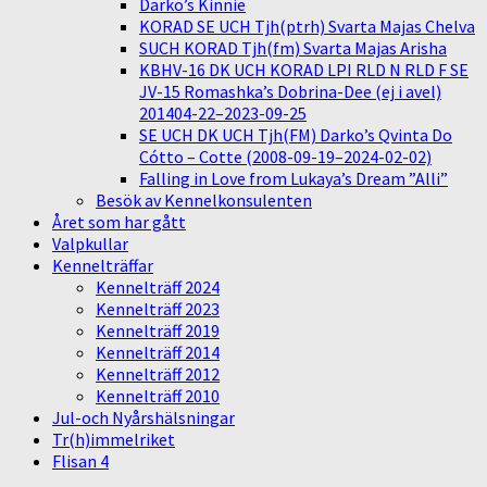
Darko’s Kinnie
KORAD SE UCH Tjh(ptrh) Svarta Majas Chelva
SUCH KORAD Tjh(fm) Svarta Majas Arisha
KBHV-16 DK UCH KORAD LPI RLD N RLD F SE
JV-15 Romashka’s Dobrina-Dee (ej i avel)
201404-22–2023-09-25
SE UCH DK UCH Tjh(FM) Darko’s Qvinta Do
Cótto – Cotte (2008-09-19–2024-02-02)
Falling in Love from Lukaya’s Dream ”Alli”
Besök av Kennelkonsulenten
Året som har gått
Valpkullar
Kennelträffar
Kennelträff 2024
Kennelträff 2023
Kennelträff 2019
Kennelträff 2014
Kennelträff 2012
Kennelträff 2010
Jul-och Nyårshälsningar
Tr(h)immelriket
Flisan 4