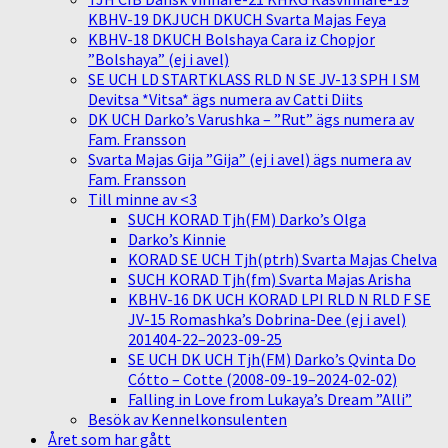
KBHV-19 DKJUCH DKUCH Svarta Majas Feya
KBHV-18 DKUCH Bolshaya Cara iz Chopjor
”Bolshaya” (ej i avel)
SE UCH LD STARTKLASS RLD N SE JV-13 SPH I SM
Devitsa *Vitsa* ägs numera av Catti Diits
DK UCH Darko’s Varushka – ”Rut” ägs numera av
Fam. Fransson
Svarta Majas Gija ”Gija” (ej i avel) ägs numera av
Fam. Fransson
Till minne av <3
SUCH KORAD Tjh(FM) Darko’s Olga
Darko’s Kinnie
KORAD SE UCH Tjh(ptrh) Svarta Majas Chelva
SUCH KORAD Tjh(fm) Svarta Majas Arisha
KBHV-16 DK UCH KORAD LPI RLD N RLD F SE
JV-15 Romashka’s Dobrina-Dee (ej i avel)
201404-22–2023-09-25
SE UCH DK UCH Tjh(FM) Darko’s Qvinta Do
Cótto – Cotte (2008-09-19–2024-02-02)
Falling in Love from Lukaya’s Dream ”Alli”
Besök av Kennelkonsulenten
Året som har gått