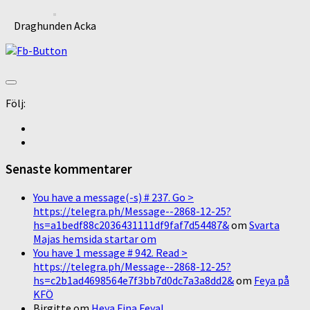
Draghunden Acka
Följ:
Senaste kommentarer
You have a message(-s) # 237. Go >
https://telegra.ph/Message--2868-12-25?
hs=a1bedf88c2036431111df9faf7d54487&
om
Svarta
Majas hemsida startar om
You have 1 message # 942. Read >
https://telegra.ph/Message--2868-12-25?
hs=c2b1ad4698564e7f3bb7d0dc7a3a8dd2&
om
Feya på
KFÖ
Birgitte
om
Heya Fina Feya!