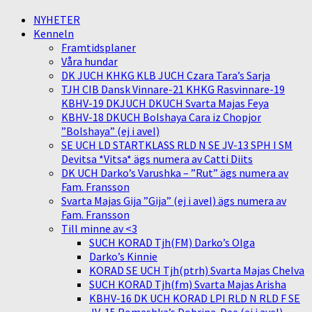
NYHETER
Kenneln
Framtidsplaner
Våra hundar
DK JUCH KHKG KLB JUCH Czara Tara’s Sarja
TJH CIB Dansk Vinnare-21 KHKG Rasvinnare-19
KBHV-19 DKJUCH DKUCH Svarta Majas Feya
KBHV-18 DKUCH Bolshaya Cara iz Chopjor
”Bolshaya” (ej i avel)
SE UCH LD STARTKLASS RLD N SE JV-13 SPH I SM
Devitsa *Vitsa* ägs numera av Catti Diits
DK UCH Darko’s Varushka – ”Rut” ägs numera av
Fam. Fransson
Svarta Majas Gija ”Gija” (ej i avel) ägs numera av
Fam. Fransson
Till minne av <3
SUCH KORAD Tjh(FM) Darko’s Olga
Darko’s Kinnie
KORAD SE UCH Tjh(ptrh) Svarta Majas Chelva
SUCH KORAD Tjh(fm) Svarta Majas Arisha
KBHV-16 DK UCH KORAD LPI RLD N RLD F SE