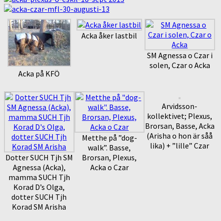
Acka åker lastbil
SM Agnessa o Czar i
solen, Czar o Acka
Acka på KFÖ
Arvidsson-
kollektivet; Plexus,
Brorsan, Basse, Acka
(Arisha o hon är såå
Metthe på ”dog-
lika) + ”lille” Czar
walk”. Basse,
Dotter SUCH Tjh SM
Brorsan, Plexus,
Agnessa (Acka),
Acka o Czar
mamma SUCH Tjh
Korad D’s Olga,
dotter SUCH Tjh
Korad SM Arisha