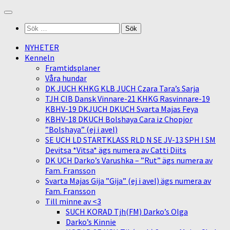
Skip
to
Sök
content
efter:
NYHETER
Kenneln
Framtidsplaner
Våra hundar
DK JUCH KHKG KLB JUCH Czara Tara’s Sarja
TJH CIB Dansk Vinnare-21 KHKG Rasvinnare-19
KBHV-19 DKJUCH DKUCH Svarta Majas Feya
KBHV-18 DKUCH Bolshaya Cara iz Chopjor
”Bolshaya” (ej i avel)
SE UCH LD STARTKLASS RLD N SE JV-13 SPH I SM
Devitsa *Vitsa* ägs numera av Catti Diits
DK UCH Darko’s Varushka – ”Rut” ägs numera av
Fam. Fransson
Svarta Majas Gija ”Gija” (ej i avel) ägs numera av
Fam. Fransson
Till minne av <3
SUCH KORAD Tjh(FM) Darko’s Olga
Darko’s Kinnie