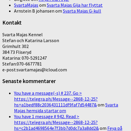
SvartaMajas
om
Svarta Majas Gija har flyttat
Arnstein B johansen
om
Svarta Majas G-kull
Kontakt
Svarta Majas Kennel
Stefan och Katarina Larsson
Grimhult 302
384 73 Fliseryd
Katarina: 070-5291247
Stefan:070-6677781
e-post:svartamajas@icloud.com
Senaste kommentarer
You have a message(-s) # 237. Go >
https://telegra.ph/Message--2868-12-25?
hs=a1bedf88c2036431111df9faf7d54487&
om
Svarta
Majas hemsida startar om
You have 1 message # 942. Read >
https://telegra.ph/Message--2868-12-25?
hs=c2b1ad4698564e7f3bb7d0dc7a3a8dd2&
om
Feya på