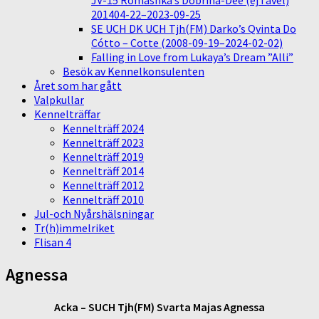
JV-15 Romashka’s Dobrina-Dee (ej i avel)
201404-22–2023-09-25
SE UCH DK UCH Tjh(FM) Darko’s Qvinta Do
Cótto – Cotte (2008-09-19–2024-02-02)
Falling in Love from Lukaya’s Dream ”Alli”
Besök av Kennelkonsulenten
Året som har gått
Valpkullar
Kennelträffar
Kennelträff 2024
Kennelträff 2023
Kennelträff 2019
Kennelträff 2014
Kennelträff 2012
Kennelträff 2010
Jul-och Nyårshälsningar
Tr(h)immelriket
Flisan 4
Agnessa
Acka – SUCH Tjh(FM) Svarta Majas Agnessa