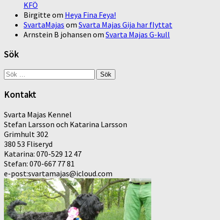
KFÖ
Birgitte
om
Heya Fina Feya!
SvartaMajas
om
Svarta Majas Gija har flyttat
Arnstein B johansen
om
Svarta Majas G-kull
Sök
Sök
efter:
Kontakt
Svarta Majas Kennel
Stefan Larsson och Katarina Larsson
Grimhult 302
380 53 Fliseryd
Katarina: 070-529 12 47
Stefan: 070-667 77 81
e-post:svartamajas@icloud.com