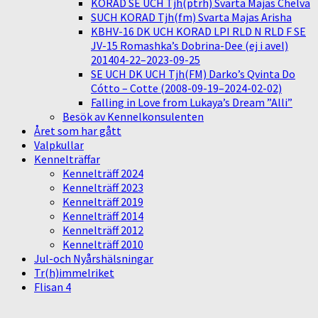
KORAD SE UCH Tjh(ptrh) Svarta Majas Chelva
SUCH KORAD Tjh(fm) Svarta Majas Arisha
KBHV-16 DK UCH KORAD LPI RLD N RLD F SE
JV-15 Romashka’s Dobrina-Dee (ej i avel)
201404-22–2023-09-25
SE UCH DK UCH Tjh(FM) Darko’s Qvinta Do
Cótto – Cotte (2008-09-19–2024-02-02)
Falling in Love from Lukaya’s Dream ”Alli”
Besök av Kennelkonsulenten
Året som har gått
Valpkullar
Kennelträffar
Kennelträff 2024
Kennelträff 2023
Kennelträff 2019
Kennelträff 2014
Kennelträff 2012
Kennelträff 2010
Jul-och Nyårshälsningar
Tr(h)immelriket
Flisan 4