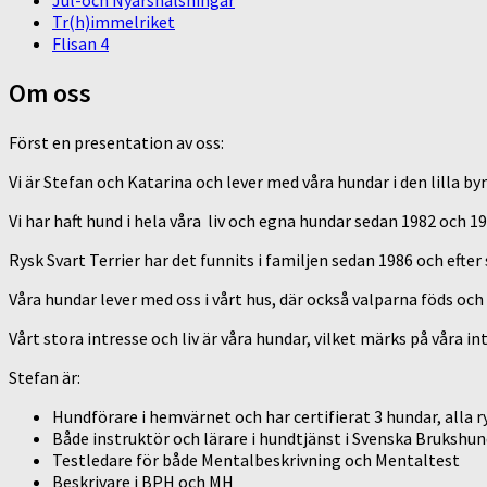
Jul-och Nyårshälsningar
Tr(h)immelriket
Flisan 4
Om oss
Först en presentation av oss:
Vi är Stefan och Katarina och lever med våra hundar i den lilla 
Vi har haft hund i hela våra liv och egna hundar sedan 1982 och 19
Rysk Svart Terrier har det funnits i familjen sedan 1986 och eft
Våra hundar lever med oss i vårt hus, där också valparna föds och l
Vårt stora intresse och liv är våra hundar, vilket märks på våra in
Stefan är:
Hundförare i hemvärnet och har certifierat 3 hundar, alla ry
Både instruktör och lärare i hundtjänst i Svenska Brukshu
Testledare för både Mentalbeskrivning och Mentaltest
Beskrivare i BPH och MH