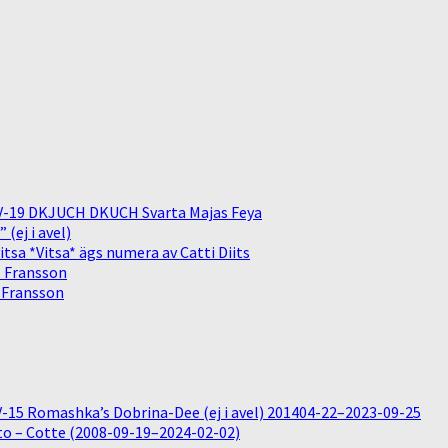
V-19 DKJUCH DKUCH Svarta Majas Feya
(ej i avel)
sa *Vitsa* ägs numera av Catti Diits
. Fransson
. Fransson
15 Romashka’s Dobrina-Dee (ej i avel) 201404-22–2023-09-25
o – Cotte (2008-09-19–2024-02-02)