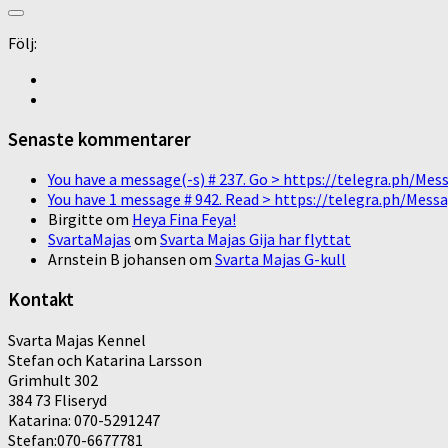
Följ:
Senaste kommentarer
You have a message(-s) # 237. Go > https://telegra.ph/
You have 1 message # 942. Read > https://telegra.ph/M
Birgitte
om
Heya Fina Feya!
SvartaMajas
om
Svarta Majas Gija har flyttat
Arnstein B johansen
om
Svarta Majas G-kull
Kontakt
Svarta Majas Kennel
Stefan och Katarina Larsson
Grimhult 302
384 73 Fliseryd
Katarina: 070-5291247
Stefan:070-6677781