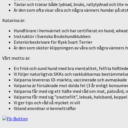
Tävlar och tränar både lydnad, bruks, rallylydnad och lite
Är den som ofta visar våra och några vänners hundar på uts
Katarina är:
Hundförare i hemvärnet och har certifierat en hund, wheate
Instruktör i Svenska Brukshundklubben
Exteriörbeskrivare för Rysk Svart Terrier
Är den som sköter klippningen av våra och några vänners h
Vårt motto är:
En frisk och sund hund med bra mentalitet, felfria höftled
Vi följer naturligtvis SKKs och rasklubbarnas bestämmels
Valparna levereras ID-märkta, vaccinerade och avmaskade
Valparna är försäkrade mot dolda fel (3 år enligt konsum
Valparna får med sig ett häfte med råd om mat, pälsvård, 
Valparna får med sig ”snuttefilt”, leksak, halsband, koppel
Vi ger tips och råd så mycket ni vill
Ibland anordnar vi kennelträffar