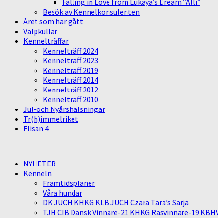
Falling in Love from Lukaya’s Dream ”Alli”
Besök av Kennelkonsulenten
Året som har gått
Valpkullar
Kennelträffar
Kennelträff 2024
Kennelträff 2023
Kennelträff 2019
Kennelträff 2014
Kennelträff 2012
Kennelträff 2010
Jul-och Nyårshälsningar
Tr(h)immelriket
Flisan 4
NYHETER
Kenneln
Framtidsplaner
Våra hundar
DK JUCH KHKG KLB JUCH Czara Tara’s Sarja
TJH CIB Dansk Vinnare-21 KHKG Rasvinnare-19 KBH