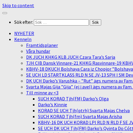
Skip to content
Sök efter:
NYHETER
Kenneln
Framtidsplaner
Våra hundar
DK JUCH KHKG KLB JUCH Czara Tara’s Sarja
TJH CIB Dansk Vinnare-21 KHKG Rasvinnare-19 KBH
KBHV-18 DKUCH Bolshaya Cara iz Chopjor ”Bolshaya” 
SE UCH LD STARTKLASS RLD N SE JV-13 SPH I SM Devit
DK UCH Darko’s Varushka – ”Rut” ägs numera av Fam
Svarta Majas Gija ”Gija” (ej i avel) ägs numera av Fam
Till minne av <3
SUCH KORAD Tjh(FM) Darko’s Olga
Darko’s Kinnie
KORAD SE UCH Tjh(ptrh) Svarta Majas Chelva
SUCH KORAD Tjh(fm) Svarta Majas Arisha
KBHV-16 DK UCH KORAD LPI RLD N RLD F SE JV-
SE UCH DK UCH Tjh(FM) Darko’s Qvinta Do Cótt