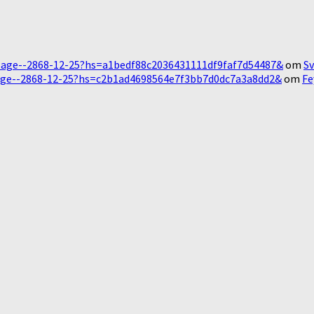
Message--2868-12-25?hs=a1bedf88c2036431111df9faf7d54487&
om
Sv
essage--2868-12-25?hs=c2b1ad4698564e7f3bb7d0dc7a3a8dd2&
om
Fe