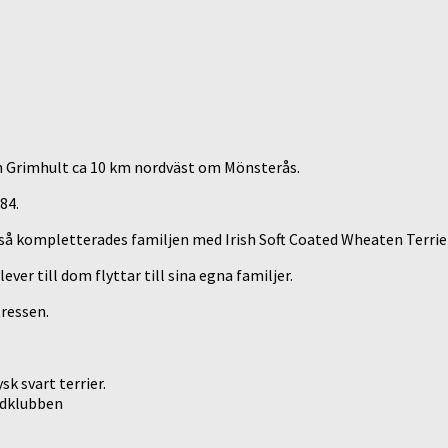
byn Grimhult ca 10 km nordväst om Mönsterås.
84.
er så kompletterades familjen med Irish Soft Coated Wheaten Terrie
ever till dom flyttar till sina egna familjer.
tressen.
sk svart terrier.
ndklubben