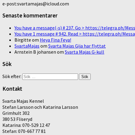
e-post:svartamajas@icloud.com
Senaste kommentarer
You have a message(-s) # 237. Go > https://telegra.ph/
You have 1 message # 942. Read > https://telegra.ph/M
Birgitte
om
Heya Fina Feya!
SvartaMajas
om
Svarta Majas Gija har flyttat
Arnstein B johansen
om
Svarta Majas G-kull
Sök
Sök efter:
Kontakt
Svarta Majas Kennel
Stefan Larsson och Katarina Larsson
Grimhult 302
380 53 Fliseryd
Katarina: 070-529 12 47
Stefan: 070-667 77 81