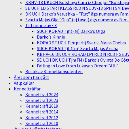
KBHV-18 DKUCH Bolshaya Cara iz Chopjor ”Bolshaya” 
SE UCH LD STARTKLASS RLD N SE JV-13 SPH I SM Devit
DK UCH Darko’s Varushka – ”Rut” ägs numera av Fam
Svarta Majas Gija ”Gija” (ej i avel) ägs numera av Fam
Till minne av <3
SUCH KORAD Tjh(FM) Darko’s Olga
Darko’s Kinnie
KORAD SE UCH Tjh(ptrh) Svarta Majas Chelva
SUCH KORAD Tjh(fm) Svarta Majas Arisha
KBHV-16 DK UCH KORAD LPI RLD N RLD F SE JV-
SE UCH DK UCH Tjh(FM) Darko’s Qvinta Do Cótt
Falling in Love from Lukaya’s Dream ”Alli”
Besök av Kennelkonsulenten
Året som har gått
Valpkullar
Kennelträffar
Kennelträff 2024
Kennelträff 2023
Kennelträff 2019
Kennelträff 2014
Kennelträff 2012
Kennelträff 2010