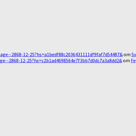
Message--2868-12-25?hs=a1bedf88c2036431111df9faf7d54487&
om
Sv
essage--2868-12-25?hs=c2b1ad4698564e7f3bb7d0dc7a3a8dd2&
om
Fe