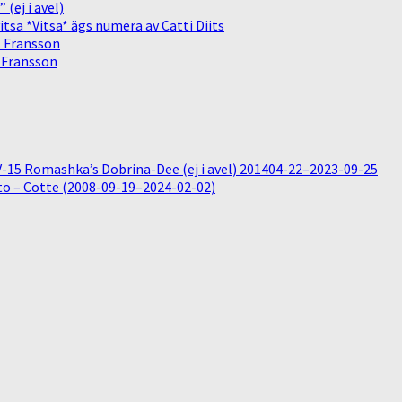
(ej i avel)
sa *Vitsa* ägs numera av Catti Diits
. Fransson
. Fransson
15 Romashka’s Dobrina-Dee (ej i avel) 201404-22–2023-09-25
o – Cotte (2008-09-19–2024-02-02)