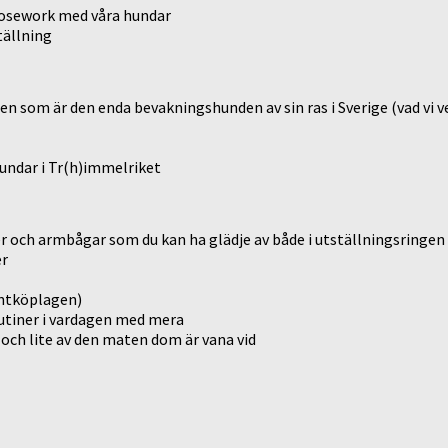
 nosework med våra hundar
tällning
n som är den enda bevakningshunden av sin ras i Sverige (vad vi v
undar i Tr(h)immelriket
er och armbågar som du kan ha glädje av både i utställningsringen
er
entköplagen)
rutiner i vardagen med mera
 och lite av den maten dom är vana vid